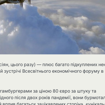
росіян, цього разу) — плюс багато підкуплених н
ій зустрічі Всесвітнього економічного форуму в
 гамбургерами за ціною 80 євро за штуку та
ідного після двох років пандемії, вони бурмота
й вплив багатьох зацікавлених сторін», «унікал