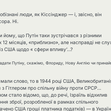
ізнані люди, як Кіссінджер — і, звісно, ​​він
ора. Ні.
и йому, що Путін таки зустрічався з різними
12 місяців, «приблизно», але насправді не слу
х із США щодо « сфери впливу’…?
надати Путіну, скажімо, Флориду, Нову Англію чи принай
 мали слово, то в 1944 році США, Великобритані
 з Гітлером про спільну війну проти СРСР…
ном стало відомо, що, до речі, Ізраїль відхилив
ння зброї, розробленої в рамках спільного
ачено США гроші платника податків) — в Україн