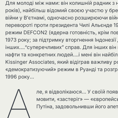
Для молоді між нами: він колишній радник з н
років), найбільш відомий своєю участю у бр
війни у ​​В’єтнамі, одночасно розширюючи ві
перевороті проти президента Чилі Альєнде 1
режим DEFCON2 (ядерна готовність, крім повно
1973 року; за підтримку вторгнення Індонезії
інших….“суперечливих” справ. Для інших він
нафти та конкретних людей….і мені він найбі
Kissinger Associates, який відіграв важливу
«демократизуючий» режим в Руанді та розгр
1996 року…
А
ле, я відволікаюся… У своїй поя
мовити, «застеріг» — «європейс
Путіна, задовольнивши його апе