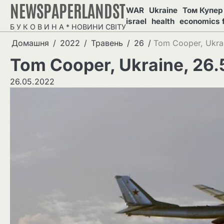
NEWSPAPERLANDST
Перейти
WAR
Ukraine
Том Купер 
до
israel
health
economics 
Б У К О В И Н А * НОВИНИ СВІТУ
вмісту
Домашня
2022
Травень
26
Tom Cooper, Ukrai
Tom Cooper, Ukraine, 26.
26.05.2022