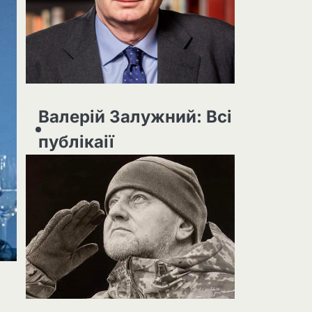
Валерій Залужний: Всі
публікаії