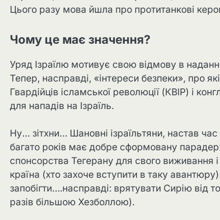
Цього разу мова йшла про протитанкові керо
Чому це має значення?
Уряд Ізраїлю мотивує свою відмову в наданні
Тепер, насправді, «інтереси безпеки», про як
Гвардійців ісламської революції (КВІР) і кон
для нападів на Ізраїль.
Ну… зітхни… Шановні ізраїльтяни, настав час
багато років має добре сформовану парадерж
спонсорства Тегерану для свого виживання і
країна (хто захоче вступити в таку авантюру
запобігти….насправді: врятувати Сирію від то
разів більшою Хезболлою).