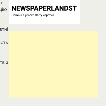
-х
цію
втні
ість
.
тв з