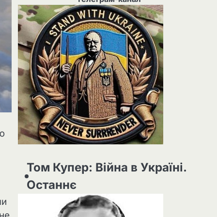
ею
Том Купер: Війна в Україні.
Останнє
ли
ьне