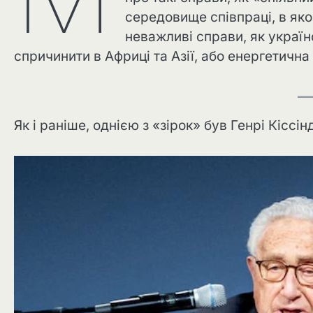
середовище співпраці, в яком
неважливі справи, як україн
спричинити в Африці та Азії, або енергетична
Як і раніше, однією з «зірок» був Генрі Кіссі