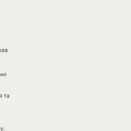
хав
мні
я та
у.