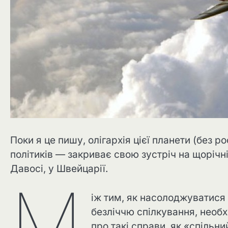
Поки я це пишу, олігархія цієї планети (без 
політиків — закриває свою зустріч на щорічн
Давосі, у Швейцарії.
М
іж тим, як насолоджуватися
безліччю спілкування, необх
про такі справи, як «спільни