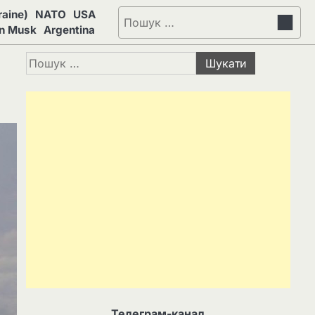
aine)
NATO
USA
Пошук:
on Musk
Argentina
Пошук:
Телеграм-канал