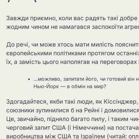
Завжди приємно, коли вас радять такі добре об
жодним чином не намагався заспокоїти агрес
До речі, чи може хтось мати милість пояснит
європейськими політиками протягом останніх 
їх, а замість цього наполягав на переговора
…можливо, запитати його, чи готовий він 
Нью-Йорк — в обмін на мир?
Здогадайтеся, якби такі люди, як Кіссінджер,
союзники зупинилися б на Рейні і домовилися
Це, звичайно, підняло багато пилу, і таким чи
черговий запит США (і Німеччини) на постача
виробництва між США та Ізраїлем (читай: опл