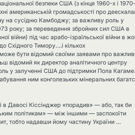
аціональної безпеки США (з кінця 1960-х і 1970
ехні американській громадськості про деескала
йну на сусідню Камбоджу; за важливу роль у
973 року; за переведення збройних сил США в
ї війни) під час арабо-ізраїльської війни в жо
 до Східного Тимору….і кількох
 може бути відомий своїми заявами про важлив
льш відомий як директор аналітичного центру
 роль у залученні США до підтримки Пола Кагаме
абування ним конголезьких мінеральних багатс
ві в Давосі Кіссінджер «порадив» — або, так би
ьким політикам» — між іншими — заспокоїти
тит, тобто надавши йому частину України …