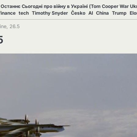
Останнє Сьогодні про війну в Україні (Tom Cooper War Ukr
finance
tech
Timothy Snyder
Česko
AI
China
Trump
El
ne, 26.5
5