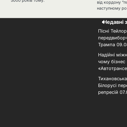
5000 років тому.
від кордону “п
наступному ро
Недавні 
Пісні Тейлор
передвиборч
Трампа
09.0
Надійні між
чому бізнес
«Автотрансе
Тихановська
Білорусі пер
репресій
07