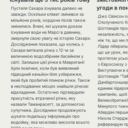
угоди в по
Пустеля Сахара існувала далеко не
завжди. Оскільки клімат змінився за
Джо Свінсон о
мільйони років, кордони пісків також
Сполученого К
змінилися. Вчені, які шукали докази
Шотландія про
існування води на Марсі в давнину,
незалежність, 
звернули свою увагу на історію Сахари.
ніж те, що ми 
Дослідження показали, що колись з
Лідер лібераль
Сахари витікала річка з 12-м за
що це урок, як
величиною водозбірним басейном у
протягом усьог
світі. Залишки цієї річки в Мавританії
з Євросоюзу з 
були помічені, коли був виявлений
Виступаючи в 
підводний каньйон біля узбережжя,
Шотландія “Tal
який був пробитий плином річки. Також
Данбартонширі
в несподіваних місцях знайшли річкові
єдиним лідером
відкладення. Остаточно підтвердили
кампанію, щоб
присутність втраченої річки, яку
Великобританії
назвали Таманрасетт, за допомогою
Минулого тижн
супутника. Дослідники продовжують
Абердіні перши
шукати подальшу інформацію про
Нікола Стердж
водойму, яка можливо висохла всього
референдум про