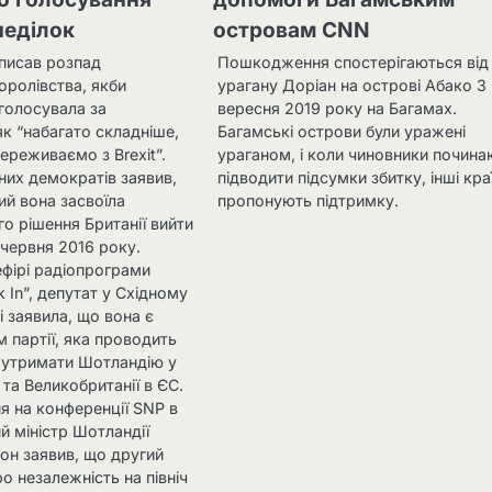
неділок
островам CNN
писав розпад
Пошкодження спостерігаються від
оролівства, якби
урагану Доріан на острові Абако 3
голосувала за
вересня 2019 року на Багамах.
як “набагато складніше,
Багамські острови були уражені
переживаємо з Brexit”.
ураганом, і коли чиновники почина
них демократів заявив,
підводити підсумки збитку, інші кра
ий вона засвоїла
пропонують підтримку.
о рішення Британії вийти
червня 2016 року.
ефірі радіопрограми
k In”, депутат у Східному
 заявила, що вона є
 партії, яка проводить
 утримати Шотландію у
 та Великобританії в ЄС.
я на конференції SNP в
й міністр Шотландії
он заявив, що другий
 незалежність на північ