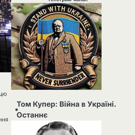
ицю
Том Купер: Війна в Україні.
Останнє
ння