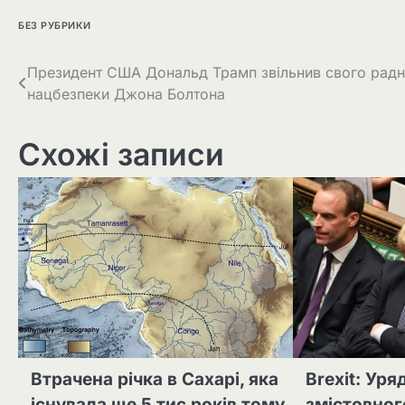
БЕЗ РУБРИКИ
Навігація
Президент США Дональд Трамп звільнив свого радн
нацбезпеки Джона Болтона
записів
Схожі записи
Втрачена річка в Сахарі, яка
Brexit: Ур
існувала ще 5 тис років тому
змістовног