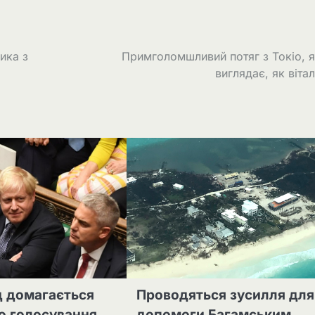
ика з
Примголомшливий потяг з Токіо, 
виглядає, як віта
яд домагається
Проводяться зусилля для
о голосування
допомоги Багамським