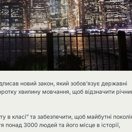
писав новий закон, який зобов’язує державні
оротку хвилину мовчання, щоб відзначити річн
ту в класі” та забезпечити, щоб майбутні поколі
я понад 3000 людей та його місце в історії,