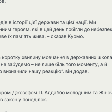
ра.
в в історії цієї держави та цієї нації. Ми
енним героям, які в цей день побігли до небезпе
е їх пам’ять жива, – сказав Куомо.
а коротку хвилину мовчання в державних школа
не забудемо – не лише біль того моменту, а й
о визначили нашу реакцію”. він додав.
тором Джозефом П. Аддаббо молодшим та Жіно
в закон у понеділок.