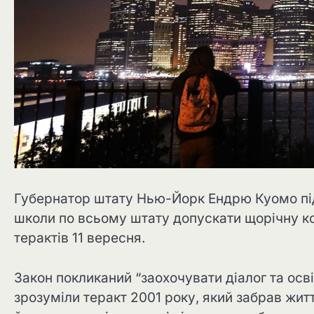
Губернатор штату Нью-Йорк Ендрю Куомо під
школи по всьому штату допускати щорічну к
терактів 11 вересня.
Закон покликаний “заохочувати діалог та осві
зрозуміли теракт 2001 року, який забрав житт