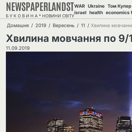
NEWSPAPERLANDST
Перейти
WAR
Ukraine
Том Купер 
до
israel
health
economics 
Б У К О В И Н А * НОВИНИ СВІТУ
вмісту
Домашня
2019
Вересень
11
Хвилина мовчанн
Хвилина мовчання по 9/
11.09.2019