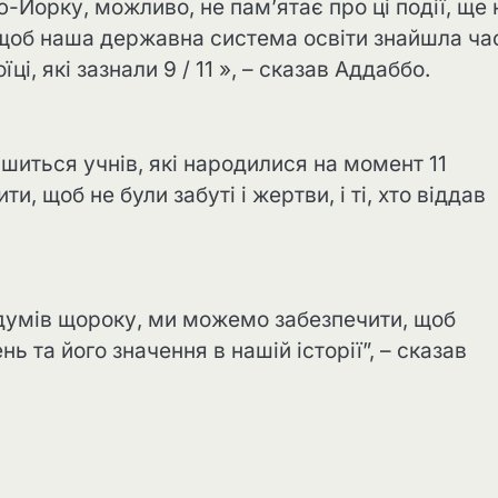
-Йорку, можливо, не пам’ятає про ці події, ще 
 щоб наша державна система освіти знайшла ча
їці, які зазнали 9 / 11 », – сказав Аддаббо.
шиться учнів, які народилися на момент 11
, щоб не були забуті і жертви, і ті, хто віддав
думів щороку, ми можемо забезпечити, щоб
ь та його значення в нашій історії”, – сказав