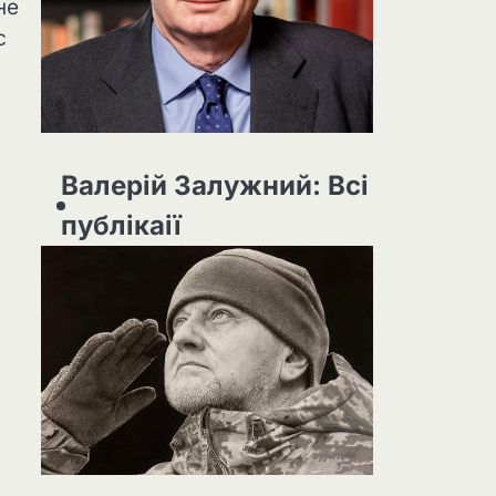
не
с
Валерій Залужний: Всі
публікаії