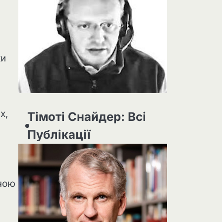
ки
х,
Тімоті Снайдер: Всі
Публікації
чою