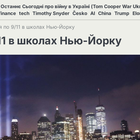
Останнє Сьогодні про війну в Україні (Tom Cooper War Ukr
finance
tech
Timothy Snyder
Česko
AI
China
Trump
El
я по 9/11 в школах Нью-Йорку
11 в школах Нью-Йорку