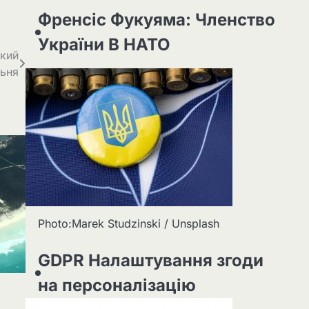
Френсіс Фукуяма: Членство
України В НАТО
який
льня
Photo:Marek Studzinski / Unsplash
GDPR Налаштування згоди
на персоналізацію