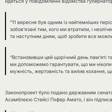
йдеться у повідомленні відомства губернато
“11 вересня був одним із найтемніших періоді
зобов’язані тим, кого ми втратили, і незліч
та наступним дням, щоб зробити все можлив
“Встановивши цей щорічний день пам’яті т
ми допоможемо гарантувати, що ми ніколи 
мужність, жертовність та вилив кохання, щ
Законопроект було подано державним сена
Асамблеєю Стейсі Пхфер Амато, і він підписа