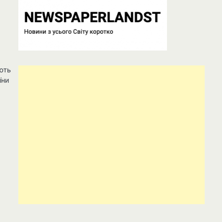
ють
їни