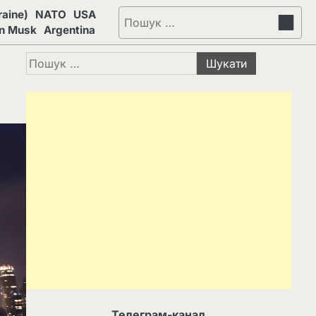
aine)
NATO
USA
Пошук:
on Musk
Argentina
Пошук:
Телеграм-канал