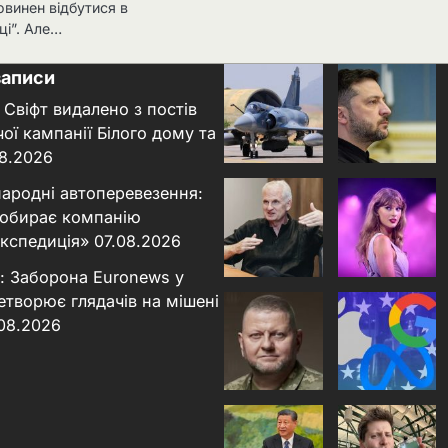
овинен відбутися в
ці”. Але…
записи
 Свіфт видалено з постів
ої кампанії Білого дому та
8.2026
народні автоперевезення:
 обирає компанію
кспедиція»
07.08.2026
: Заборона Euronews у
етворює глядачів на мішені
.08.2026