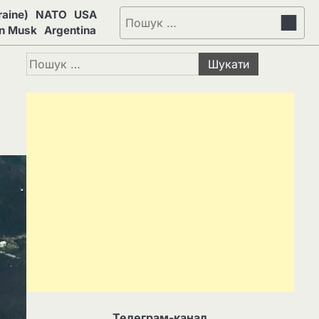
aine)
NATO
USA
Пошук:
on Musk
Argentina
Пошук:
Телеграм-канал