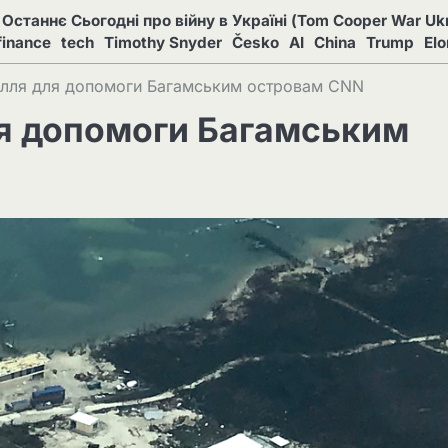
Останнє Сьогодні про війну в Україні (Tom Cooper War Ukr
finance
tech
Timothy Snyder
Česko
AI
China
Trump
El
илля для допомоги Багамським островам CNN
ля допомоги Багамським