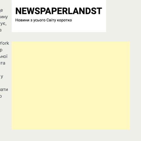
Це
чину
ує,
з
York
ер
ьної
ата
 у
лати
р