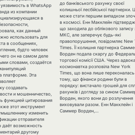
до банківського рахунку своєї
 уязвимость в WhatsApp
колишньої лесбійської партнерки. 
анда из компании
може стати першим випадком зло
пециализирующаяся в
в космосі. Енн Макклейн підтвердж
безопасности,
що заходила до облікового запису 
овала, как данный
МКС, але заперечує будь-які
жно использовать для
правопорушення, повідомляє New 
ста в сообщениях,
Times. Її колишня партнерка Самм
атление, будто человек
Ворден подала скаргу до Федерал
 чего он на самом деле
торгової комісії США. Через адвок
ными словами, создаётся
космонавтка розповіла New York
манипуляций
Times, що вона лише переконалась
а платформе. Эта
тому, що фінанси родини були в
зволяет
порядку: вистачало грошей для сп
ку создавать
рахунків і догляду за сином Самме
вости и мошенничество,
Ворден, якого вони до розлучення
ь функцией цитирования
виховували разом. Енн Макклейн і
акже этот инструмент
Саммер Ворден,…
умышленнику изменить
фикации отправителя
о даёт возможность
ментарий другому