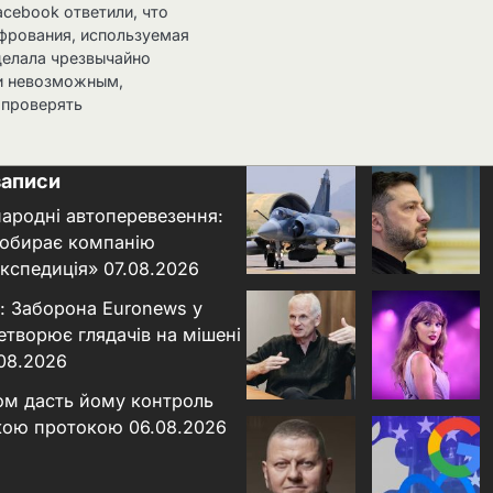
acebook ответили, что
фрования, используемая
делала чрезвычайно
и невозможным,
 проверять
записи
народні автоперевезення:
 обирає компанію
кспедиція»
07.08.2026
: Заборона Euronews у
етворює глядачів на мішені
.08.2026
ном дасть йому контроль
кою протокою
06.08.2026