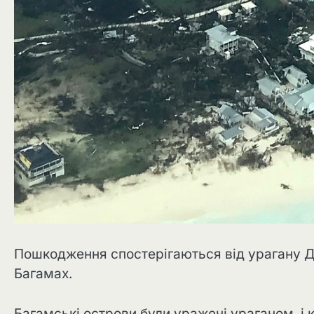
Пошкодження спостерігаються від урагану До
Багамах.
Багамські острови були уражені ураганом, і