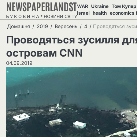
NEWSPAPERLANDST
Перейти
WAR
Ukraine
Том Купер 
до
israel
health
economics 
Б У К О В И Н А * НОВИНИ СВІТУ
вмісту
Домашня
2019
Вересень
4
Проводяться зус
Проводяться зусилля д
островам CNN
04.09.2019