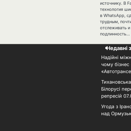
источнику. В F
технология ши
в WhatsApp, с
трудным, почт
отслеживать и
подлинность…
Недавні 
Надійні між
чому бізнес
«Автотрансе
Тихановська
Білорусі пер
репресій
07
Угода з Іра
над Ормузь