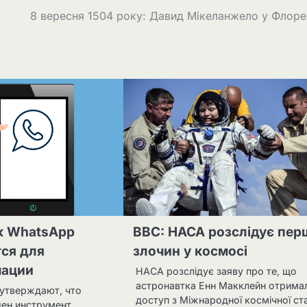
8 вересня 1504 року: Давид Мікеланжело у Флоре
к WhatsApp
BBC: НАСА розслідує пер
ся для
злочин у космосі
мации
НАСА розслідує заяву про те, що
астронавтка Енн Макклейн отрима
утверждают, что
доступ з Міжнародної космічної ста
ен инструмент,