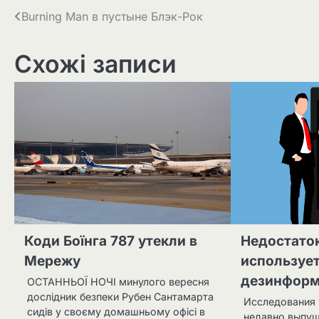
Навігація
Burning Man в пустыне Блэк-Рок
записів
Схожі записи
Коди Боїнга 787 утекли в
Недостато
Мережу
использует
дезинфор
ОСТАННЬОЇ НОЧІ минулого вересня
дослідник безпеки Рубен Сантамарта
Исследования 
сидів у своєму домашньому офісі в
недавно выпущ