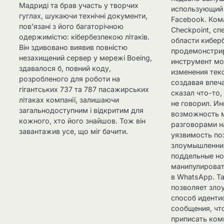
Мадриді та брав участь у творчих
использующий
гуглах, шукаючи технічні документи,
Facebook. Ком
пов’язані з його багаторічною
Checkpoint, с
одержимістю: кібербезпекою літаків.
области кибер
Він здивовано виявив повністю
продемонстрир
незахищений сервер у мережі Boeing,
инструмент мо
здавалося б, повний коду,
изменения тек
розробленого для роботи на
создавая впеч
гігантських 737 та 787 пасажирських
сказал что-то,
літаках компанії, залишаючи
не говорил. И
загальнодоступним і відкритим для
возможность 
кожного, хто його знайшов. Тож він
разговорами н
завантажив усе, що міг бачити.
уязвимость по
злоумышленни
поддельные но
манипулироват
в WhatsApp. Т
позволяет зло
способ иденти
сообщения, чт
приписать ком