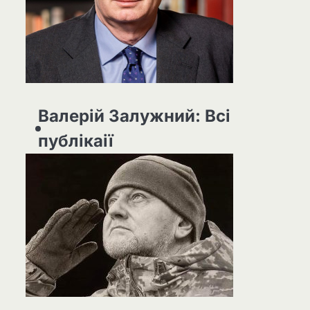
Валерій Залужний: Всі
публікаії