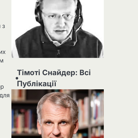
 з
их
ом
Тімоті Снайдер: Всі
Публікації
ор
 для