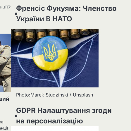
нції
Френсіс Фукуяма: Членство
України В НАТО
Photo:Marek Studzinski / Unsplash
ший
GDPR Налаштування згоди
на персоналізацію
ла
нції