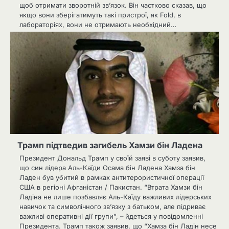
щоб отримати зворотній зв’язок. Він частково сказав, що
якщо вони зберігатимуть такі пристрої, як Fold, в
лабораторіях, вони не отримають необхідний…
Трамп підтведив загибель Хамзи бін Ладена
Президент Дональд Трамп у своїй заяві в суботу заявив,
що син лідера Аль-Каїди Осама бін Ладена Хамза бін
Ладен був убитий в рамках антитерористичної операції
США в регіоні Афганістан / Пакистан. “Втрата Хамзи бін
Ладіна не лише позбавляє Аль-Каїду важливих лідерських
навичок та символічного зв’язку з батьком, але підриває
важливі оперативні дії групи”, – йдеться у повідомленні
Президента. Трамп також заявив, що “Хамза бін Ладін несе