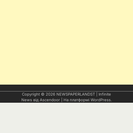
Copyright © 2026
NEWSPAPERLANDST
| Infinite
News від
Ascendoor
| На платформі
WordPress
.