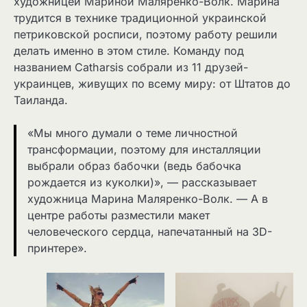
художницей Мариной Маляренко-Волк. Марина
трудится в технике традиционной украинской
петриковской росписи, поэтому работу решили
делать именно в этом стиле. Команду под
названием Catharsis собрали из 11 друзей-
украинцев, живущих по всему миру: от Штатов до
Таиланда.
«Мы много думали о теме личностной
трансформации, поэтому для инсталляции
выбрали образ бабочки (ведь бабочка
рождается из куколки)», — рассказывает
художница Марина Маляренко-Волк. — А в
центре работы разместили макет
человеческого сердца, напечатанный на 3D-
принтере».