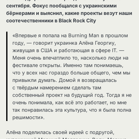
сентября. Фокус пообщался с украинскими
бёрнерами и выяснил, какие проекты везут наши
соотечественники в Black Rock City
«Впервые я попала на Burning Man в прошлом
году, — говорит украинка Алёна Георгиу,
живущая в США и работающая в сфере IT. —
Меня очень впечатлило то, насколько люди на
фестивале открыты. Именно там понимаешь,
что у всех нас гораздо больше общего, чем мы
привыкли думать. Домой я возвращалась
с твёрдым намерением сделать там
собственный проект на будущий год. Тогда я не
очень понимала, как всё это работает, но мне
так понравилась эта культура, что я была полна
решимости».
Алёна поделилась своей идеей с подругой,