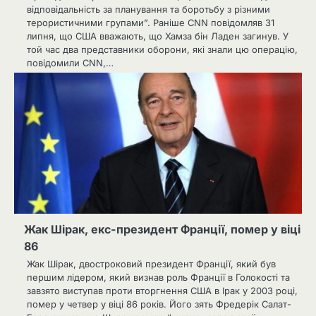
відповідальність за планування та боротьбу з різними
терористичними групами”. Раніше CNN повідомляв 31
липня, що США вважають, що Хамза бін Ладен загинув. У
той час два представники оборони, які знали цю операцію,
повідомили CNN,…
Жак Шірак, екс-президент Франції, помер у віці
86
Жак Шірак, двостроковий президент Франції, який був
першим лідером, який визнав роль Франції в Голокості та
завзято виступав проти вторгнення США в Ірак у 2003 році,
помер у четвер у віці 86 років. Його зять Фредерік Салат-