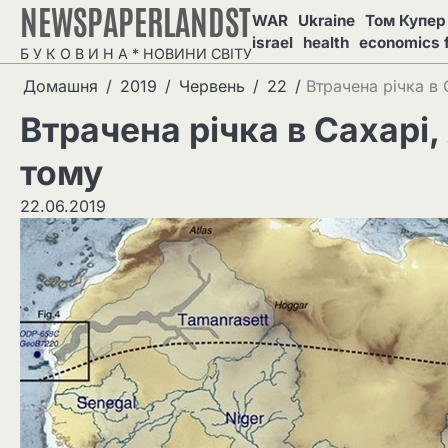
NEWSPAPERLANDST
Перейти
WAR
Ukraine
Том Купер 
до
israel
health
economics 
Б У К О В И Н А * НОВИНИ СВІТУ
вмісту
Домашня
2019
Червень
22
Втрачена річка в 
Втрачена річка в Сахарі,
тому
22.06.2019