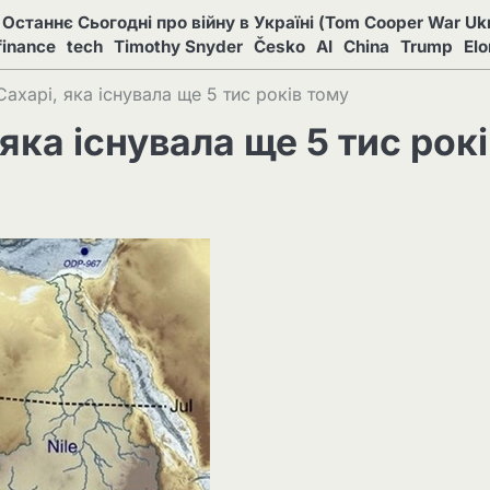
Останнє Сьогодні про війну в Україні (Tom Cooper War Ukr
finance
tech
Timothy Snyder
Česko
AI
China
Trump
El
Сахарі, яка існувала ще 5 тис років тому
 яка існувала ще 5 тис рокі