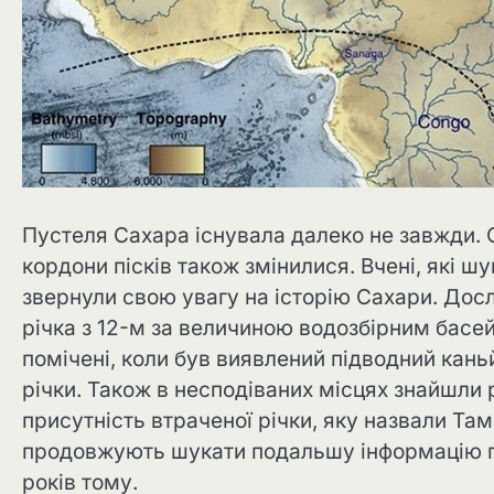
Пустеля Сахара існувала далеко не завжди. О
кордони пісків також змінилися. Вчені, які ш
звернули свою увагу на історію Сахари. Дос
річка з 12-м за величиною водозбірним басейн
помічені, коли був виявлений підводний кан
річки. Також в несподіваних місцях знайшли 
присутність втраченої річки, яку назвали Та
продовжують шукати подальшу інформацію п
років тому.