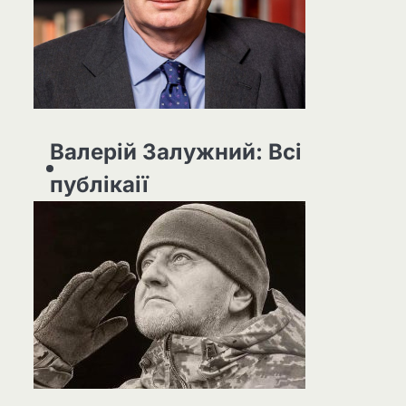
Валерій Залужний: Всі
публікаії