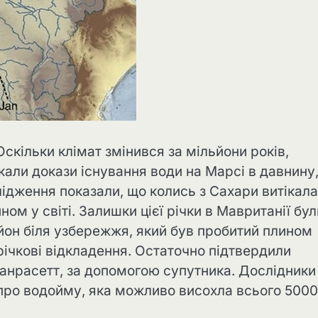
скільки клімат змінився за мільйони років,
укали докази існування води на Марсі в давнину
лідження показали, що колись з Сахари витікала
ом у світі. Залишки цієї річки в Мавританії бул
ьйон біля узбережжя, який був пробитий плином
річкові відкладення. Остаточно підтвердили
манрасетт, за допомогою супутника. Дослідники
ро водойму, яка можливо висохла всього 5000