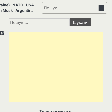
aine)
NATO
USA
Пошук:
on Musk
Argentina
Пошук:
в
Телеграм-канал