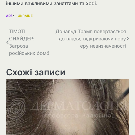
іншими важливими заняттями та хобі.
ADS
UKRAINE
Навігація
ТІМОТІ
Дональд Трамп повертається
СНАЙДЕР:
до влади, відкриваючи нову
записів
Загроза
еру невизначеності
російських бомб
Схожі записи