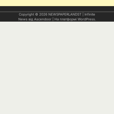
Copyright © 2026
NEWSPAPERLANDST
| Infinite
News від
Ascendoor
| На платформі
WordPress
.