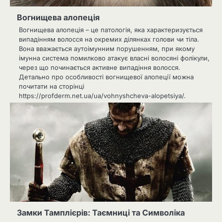
Вогнищева алопеція
Вогнищева алопеція – це патологія, яка характеризується
випадінням волосся на окремих ділянках голови чи тіла.
Вона вважається аутоімунним порушенням, при якому
імунна система помилково атакує власні волосяні фолікули,
через що починається активне випадіння волосся.
Детально про особливості вогнищевої алопеції можна
почитати на сторінці
https://profderm.net.ua/ua/vohnyshcheva-alopetsiya/.
Замки Тамплієрів: Таємниці та Символіка