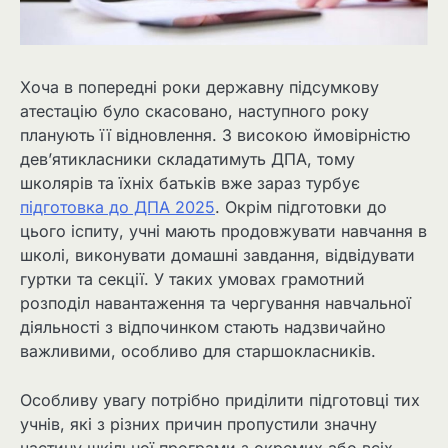
Хоча в попередні роки державну підсумкову
атестацію було скасовано, наступного року
планують її відновлення. З високою ймовірністю
дев’ятикласники складатимуть ДПА, тому
школярів та їхніх батьків вже зараз турбує
підготовка до ДПА 2025
. Окрім підготовки до
цього іспиту, учні мають продовжувати навчання в
школі, виконувати домашні завдання, відвідувати
гуртки та секції. У таких умовах грамотний
розподіл навантаження та чергування навчальної
діяльності з відпочинком стають надзвичайно
важливими, особливо для старшокласників.
Особливу увагу потрібно приділити підготовці тих
учнів, які з різних причин пропустили значну
частину шкільної програми з окремих або всіх