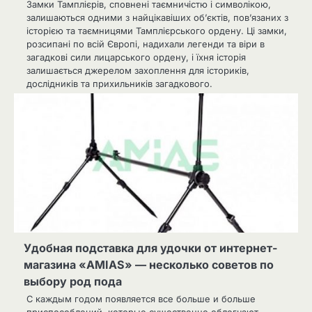
Замки Тамплієрів, сповнені таємничістю і символікою,
залишаються одними з найцікавіших об’єктів, пов’язаних з
історією та таємницями Тамплієрського ордену. Ці замки,
розсипані по всій Європі, надихали легенди та віри в
загадкові сили лицарського ордену, і їхня історія
залишається джерелом захоплення для істориків,
дослідників та прихильників загадкового.
Удобная подставка для удочки от интернет-
магазина «AMIAS» — несколько советов по
выбору род пода
С каждым годом появляется все больше и больше
приспособлений, которые существенно облегчают