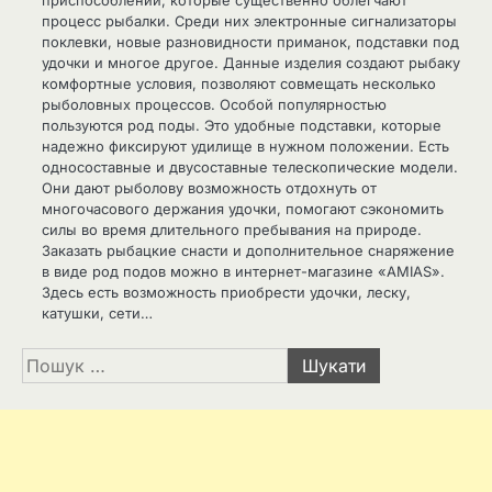
процесс рыбалки. Среди них электронные сигнализаторы
поклевки, новые разновидности приманок, подставки под
удочки и многое другое. Данные изделия создают рыбаку
комфортные условия, позволяют совмещать несколько
рыболовных процессов. Особой популярностью
пользуются род поды. Это удобные подставки, которые
надежно фиксируют удилище в нужном положении. Есть
односоставные и двусоставные телескопические модели.
Они дают рыболову возможность отдохнуть от
многочасового держания удочки, помогают сэкономить
силы во время длительного пребывания на природе.
Заказать рыбацкие снасти и дополнительное снаряжение
в виде род подов можно в интернет-магазине «AMIAS».
Здесь есть возможность приобрести удочки, леску,
катушки, сети…
Пошук: