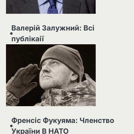
Валерій Залужний: Всі
публікаії
Френсіс Фукуяма: Членство
України В НАТО