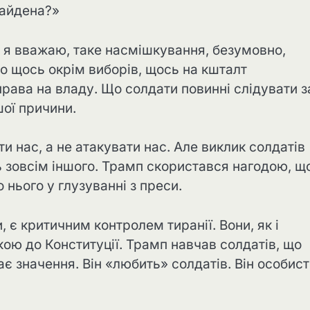
Байдена?»
к я вважаю, таке насмішкування, безумовно,
о щось окрім виборів, щось на кшталт
права на владу. Що солдати повинні слідувати з
шої причини.
 нас, а не атакувати нас. Але виклик солдатів
сь зовсім іншого. Трамп скористався нагодою, щ
 нього у глузуванні з преси.
 є критичним контролем тиранії. Вони, як і
ю до Конституції. Трамп навчав солдатів, що
ає значення. Він «любить» солдатів. Він особис