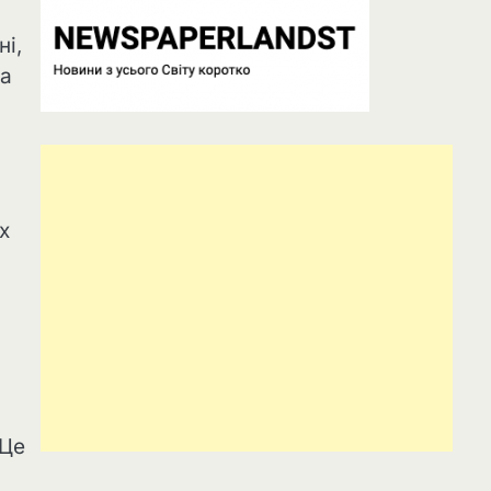
ні,
ка
х
 Це