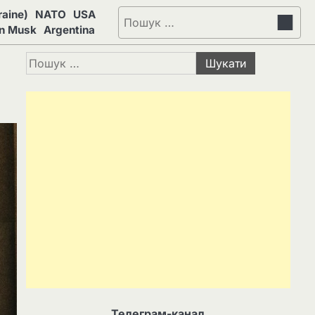
aine)
NATO
USA
Пошук:
on Musk
Argentina
Пошук:
Телеграм-канал