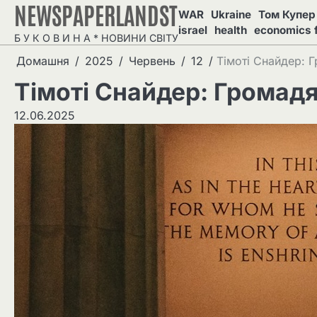
NEWSPAPERLANDST
Перейти
WAR
Ukraine
Том Купер 
до
israel
health
economics 
Б У К О В И Н А * НОВИНИ СВІТУ
вмісту
Домашня
2025
Червень
12
Тімоті Снайдер: 
Тімоті Снайдер: Громад
12.06.2025