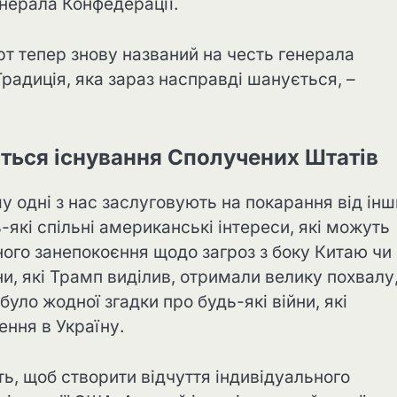
нерала Конфедерації.
орт тепер знову названий на честь генерала
Традиція, яка зараз насправді шанується, –
иться існування Сполучених Штатів
му одні з нас заслуговують на покарання від інш
дь-які спільні американські інтереси, які можуть
ного занепокоєння щодо загроз з боку Китаю чи
ни, які Трамп виділив, отримали велику похвалу
було жодної згадки про будь-які війни, які
ення в Україну.
ь, щоб створити відчуття індивідуального