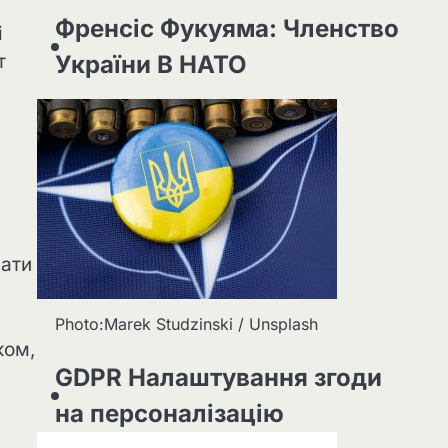
Френсіс Фукуяма: Членство
і
т
України В НАТО
вати
Photo:Marek Studzinski / Unsplash
ком,
GDPR Налаштування згоди
на персоналізацію