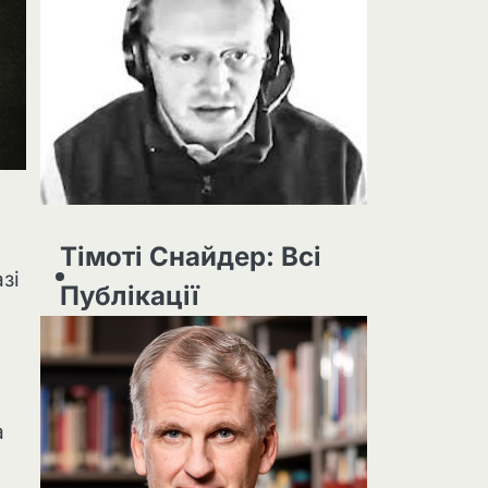
Тімоті Снайдер: Всі
зі
Публікації
а