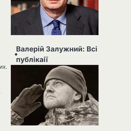
Валерій Залужний: Всі
публікаії
их.
,