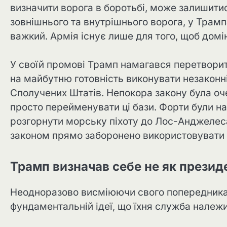
визначити ворога в боротьбі, може залишитис
зовнішнього та внутрішнього ворога, у Трамп
важкий. Армія існує лише для того, щоб дом
У своїй промові Трамп намагався перетворит
на майбутню готовність виконувати незаконні
Сполучених Штатів. Непокора закону була оч
просто перейменувати ці бази. Форти були на
розгорнути морську піхоту до Лос-Анджелеса
законом прямо заборонено використовувати зб
Трамп визначав себе не як президе
Неодноразово висміюючи свого попередника, 
фундаментальній ідеї, що їхня служба належит