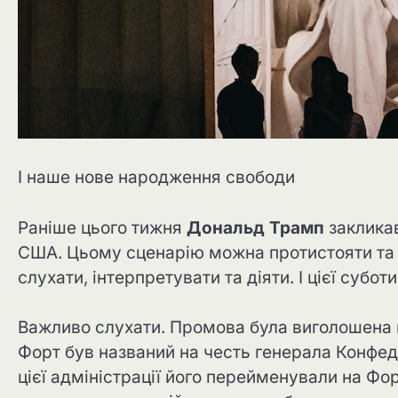
І наше нове народження свободи
Раніше цього тижня
Дональд Трамп
закликав
США. Цьому сценарію можна протистояти та з
слухати, інтерпретувати та діяти. І цієї субот
Важливо слухати. Промова була виголошена на
Форт був названий на честь генерала Конфед
цієї адміністрації його перейменували на Фор