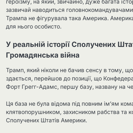
героїзму, на який, звичайно, дуже багата іст
зазвичай наводиться головнокомандувачами як
Трампа не фігурувала така Америка. Америка 
для нього особисто.
У реальній історії Сполучених Шта
Громадянська війна
Трамп, який ніколи не бачив сенсу в тому, щ
здається, перейшов до позиції, що Конфедер
Форт Грегг-Адамс, першу базу, названу на че
Ця база не була відома під повним ім’ям ком
клятвопорушником, захисником рабства та к
Сполучених Штатів Америки.