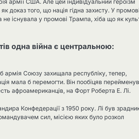
орія армії США. Але цей індивідуальний героїзм
 доказ того, що нація гідна захисту. У промов
не існувала у промові Трампа, хіба що як куль
тів одна війна є центральною:
об армія Союзу захищала республіку, тепер,
ація мала б перемогти. Він пообіцяв переймену
сть афроамериканців, на Форт Роберта Е. Лі.
андира Конфедерації з 1950 року. Лі був зрадни
омандувачем сил, місією яких було розкол