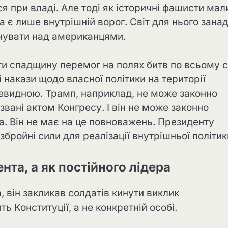
я при владі. Але тоді як історичні фашисти мал
а є лише внутрішній ворог. Світ для нього зана
інувати над американцями.
и спадщину перемог на полях битв по всьому с
 накази щодо власної політики на території
евидною. Трамп, наприклад, не може законно
звані актом Конгресу. І він не може законно
. Він не має на це повноважень. Президенту
ройні сили для реалізації внутрішньої політик
нта, а як постійного лідера
він закликав солдатів кинути виклик
ь Конституції, а не конкретній особі.