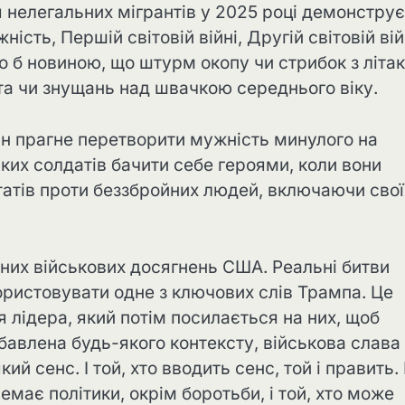
я нелегальних мігрантів у 2025 році демонструє
ність, Першій світовій війні, Другій світовій вій
ло б новиною, що штурм окопу чи стрибок з літа
нта чи знущань над швачкою середнього віку.
ін прагне перетворити мужність минулого на
ких солдатів бачити себе героями, коли вони
атів проти беззбройних людей, включаючи свої
них військових досягнень США. Реальні битви
ористовувати одне з ключових слів Трампа. Це
 лідера, який потім посилається на них, щоб
авлена ​​будь-якого контексту, військова слава
й сенс. І той, хто вводить сенс, той і править.
має політики, окрім боротьби, і той, хто може