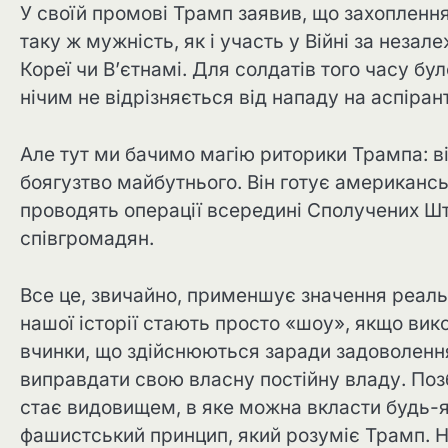
У своїй промові Трамп заявив, що захопленн
таку ж мужність, як і участь у Війні за незалеж
Кореї чи В’єтнамі. Для солдатів того часу бу
нічим не відрізняється від нападу на аспіра
Але тут ми бачимо магію риторики Трампа: в
боягузтво майбутнього. Він готує американсь
проводять операції всередині Сполучених Шт
співгромадян.
Все це, звичайно, применшує значення реаль
нашої історії стають просто «шоу», якщо вик
вчинки, що здійснюються заради задоволення
виправдати свою власну постійну владу. Позб
стає видовищем, в яке можна вкласти будь-яки
фашистський принцип, який розуміє Трамп. Не