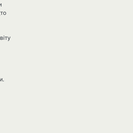
и
дто
віту
и.