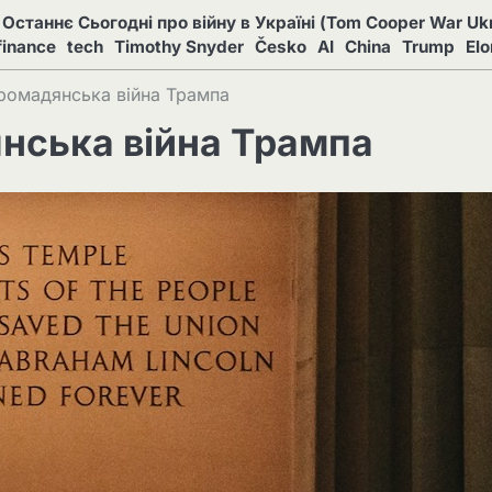
Останнє Сьогодні про війну в Україні (Tom Cooper War Ukr
finance
tech
Timothy Snyder
Česko
AI
China
Trump
El
Громадянська війна Трампа
янська війна Трампа