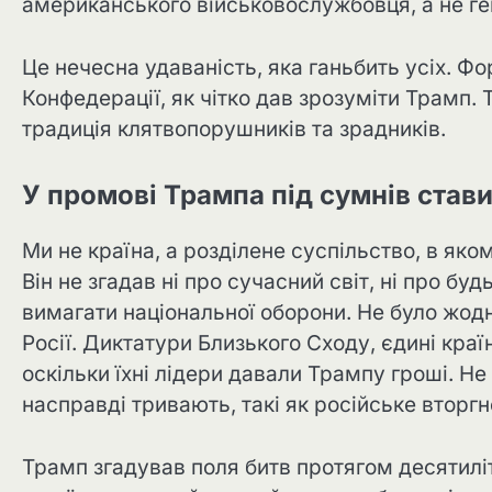
американського військовослужбовця, а не ге
Це нечесна удаваність, яка ганьбить усіх. Ф
Конфедерації, як чітко дав зрозуміти Трамп. 
традиція клятвопорушників та зрадників.
У промові Трампа під сумнів став
Ми не країна, а розділене суспільство, в яко
Він не згадав ні про сучасний світ, ні про бу
вимагати національної оборони. Не було жод
Росії. Диктатури Близького Сходу, єдині краї
оскільки їхні лідери давали Трампу гроші. Не 
насправді тривають, такі як російське вторгн
Трамп згадував поля битв протягом десятиліт