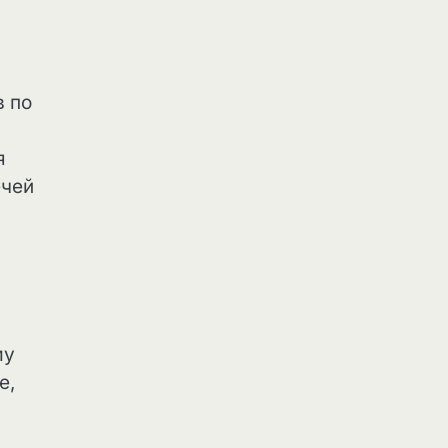
в по
я
ечей
му
е,