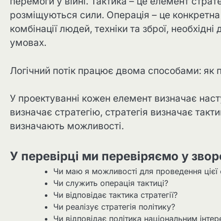
перемоги у війні. Тактика – це елемент стратег
розміщуються сили. Операція – це конкретна 
комбінації людей, техніки та зброї, необхідн
умовах.
Логічний потік працює двома способами: як 
У проектуванні кожен елемент визначає насту
визначає стратегію, стратегія визначає тактик
визначають можливості.
У перевірці ми перевіряємо у зво
Чи маю я можливості для проведення цієї 
Чи служить операція тактиці?
Чи відповідає тактика стратегії?
Чи реалізує стратегія політику?
Чи відповідає політика національним інте