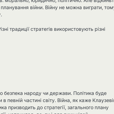
в: морально, юридично, політично. Але відкинь
 планування війни. Війну не можна виграти, том
.
ізні традиції стратегів використовують різні
о безпека народу чи держави. Політика буде
в певній частині світу. Війна, як каже Клаузевіц
ика призводить до стратегії, загального плану