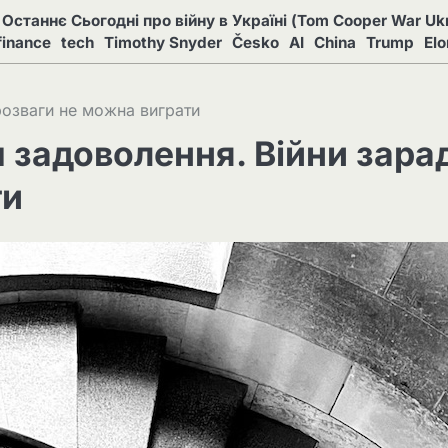
Останнє Сьогодні про війну в Україні (Tom Cooper War Ukr
finance
tech
Timothy Snyder
Česko
AI
China
Trump
El
розваги не можна виграти
 задоволення. Війни зара
ти