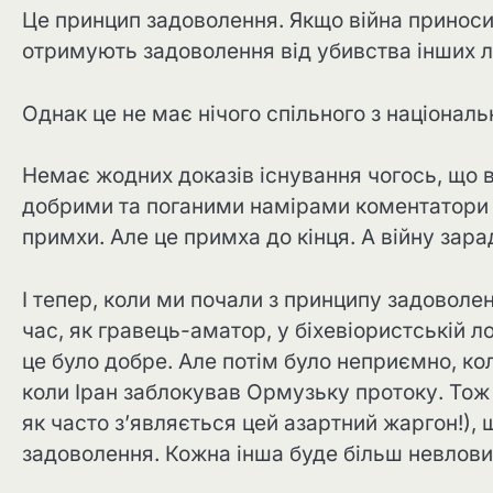
Це принцип задоволення. Якщо війна приносить
отримують задоволення від убивства інших 
Однак це не має нічого спільного з націонал
Немає жодних доказів існування чогось, що 
добрими та поганими намірами коментатори 
примхи. Але це примха до кінця. А війну зар
І тепер, коли ми почали з принципу задоволе
час, як гравець-аматор, у біхевіористській л
це було добре. Але потім було неприємно, ко
коли Іран заблокував Ормузьку протоку. Тож
як часто з’являється цей азартний жаргон!),
задоволення. Кожна інша буде більш невлов