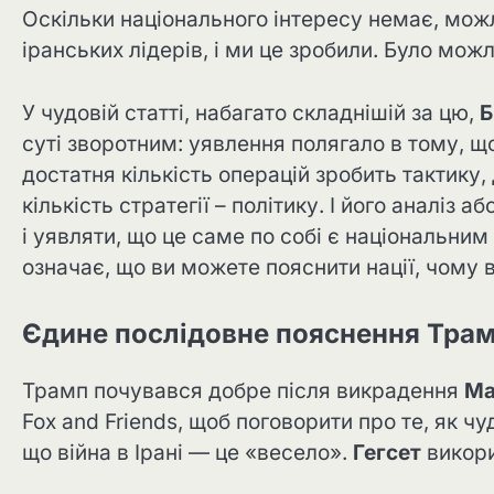
Оскільки національного інтересу немає, мож
іранських лідерів, і ми це зробили. Було можл
У чудовій статті, набагато складнішій за цю,
Б
суті зворотним: уявлення полягало в тому, щ
достатня кількість операцій зробить тактику, 
кількість стратегії – політику. І його аналіз
і уявляти, що це саме по собі є національним
означає, що ви можете пояснити нації, чому в
Єдине послідовне пояснення Трам
Трамп почувався добре після викрадення
Ма
Fox and Friends, щоб поговорити про те, як чу
що війна в Ірані — це «весело».
Гегсет
викори