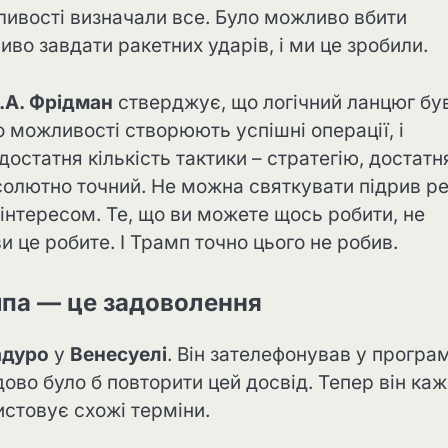
ливості визначали все. Було можливо вбити
иво завдати ракетних ударів, і ми це зробили.
.А. Фрідман
стверджує, що логічний ланцюг бу
о можливості створюють успішні операції, і
достатня кількість тактики – стратегію, достатн
 абсолютно точний. Не можна святкувати підрив р
 інтересом. Те, що ви можете щось робити, не
и це робите. І Трамп точно цього не робив.
па — це задоволення
дуро
у
Венесуелі
. Він зателефонував у програ
дово було б повторити цей досвід. Тепер він каж
стовує схожі терміни.