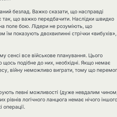
аний безлад. Важко сказати, що насправді
є так, що важко передбачити. Наслідки швидко
на поле бою. Лідери не розуміють, що
м їм показують двохвилинні стрічки «вибухів»,
ному сенсі все військове планування. Цього
о щось подібне до них, необхідні. Якщо немає
ресу, війну неможливо виграти, тому що перемо
трують певні можливості (дуже невдалим чином
х рівнів логічного ланцюга немає нічого іншого
 операції.