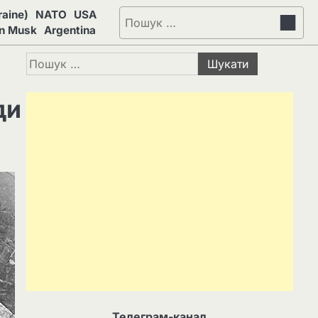
aine)
NATO
USA
Пошук:
on Musk
Argentina
Пошук:
ди
Телеграм-канал