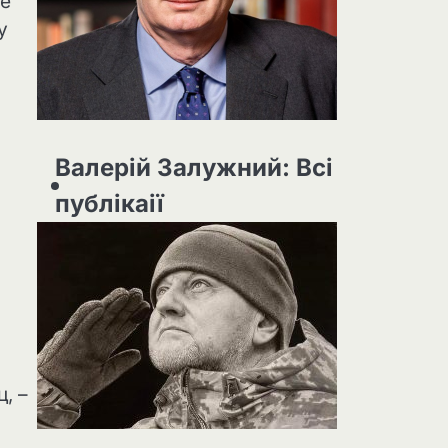
те
у
Валерій Залужний: Всі
публікаії
, –