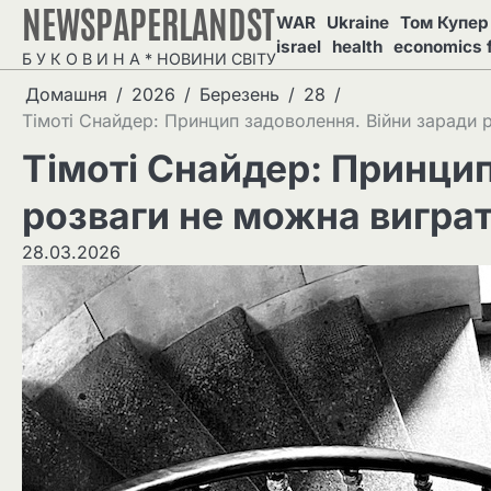
NEWSPAPERLANDST
Перейти
WAR
Ukraine
Том Купер 
до
israel
health
economics 
Б У К О В И Н А * НОВИНИ СВІТУ
вмісту
Домашня
2026
Березень
28
Тімоті Снайдер: Принцип задоволення. Війни заради 
Тімоті Снайдер: Принцип
розваги не можна вигра
28.03.2026