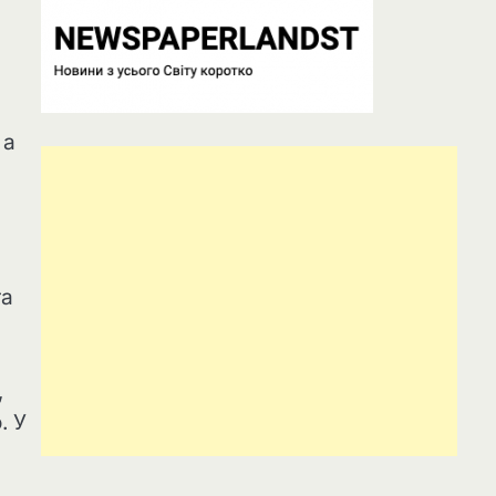
 а
га
,
. У