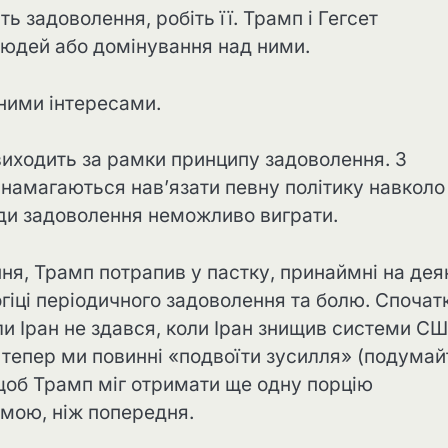
 задоволення, робіть її. Трамп і Гегсет
людей або домінування над ними.
ьними інтересами.
виходить за рамки принципу задоволення. З
намагаються нав’язати певну політику навколо
ади задоволення неможливо виграти.
ння, Трамп потрапив у пастку, принаймні на дея
огіці періодичного задоволення та болю. Спочат
ли Іран не здався, коли Іран знищив системи СШ
 тепер ми повинні «подвоїти зусилля» (подумай
 щоб Трамп міг отримати ще одну порцію
имою, ніж попередня.