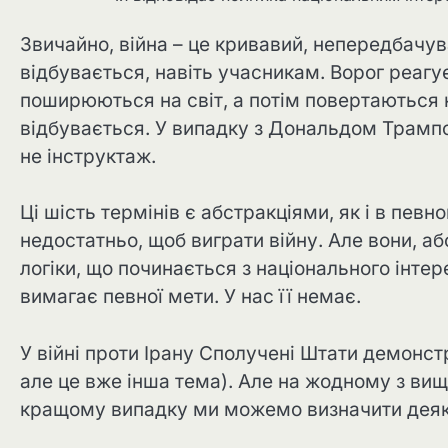
Звичайно, війна – це кривавий, непередбачув
відбувається, навіть учасникам. Ворог реагу
поширюються на світ, а потім повертаються 
відбувається. У випадку з Дональдом Трампо
не інструктаж.
Ці шість термінів є абстракціями, як і в пев
недостатньо, щоб виграти війну. Але вони, аб
логіки, що починається з національного інте
вимагає певної мети. У нас її немає.
У війні проти Ірану Сполучені Штати демонс
але це вже інша тема). Але на жодному з вищи
кращому випадку ми можемо визначити деякі