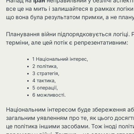
Напад на
Іран
неправильний у безлічі аспекті
все це на мить і залишайтеся в рамках логіки
що вона була результатом примхи, а не плану
Планування війни підпорядковується логіці. Р
терміни, але цей потік є репрезентативним:
1 Національний інтерес,
2 політика,
3 стратегія,
4 тактика,
5 операції,
6 можливості.
Національним інтересом буде збереження аб
загальним уявленням про те, як цього досягти 
це політика іншими засобами. Тож іноді політ