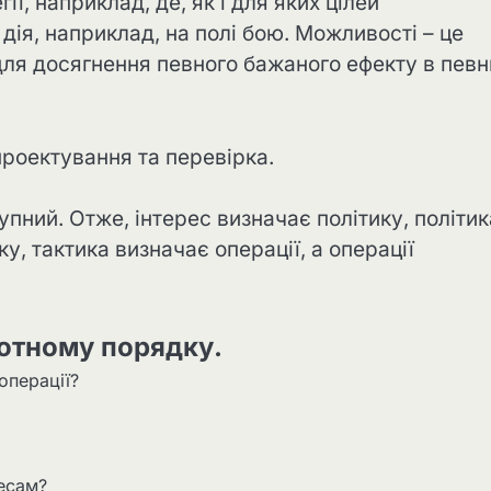
ії, наприклад, де, як і для яких цілей
дія, наприклад, на полі бою. Можливості – це
і для досягнення певного бажаного ефекту в певн
проектування та перевірка.
пний. Отже, інтерес визначає політику, політик
у, тактика визначає операції, а операції
ротному порядку.
операції?
ресам?