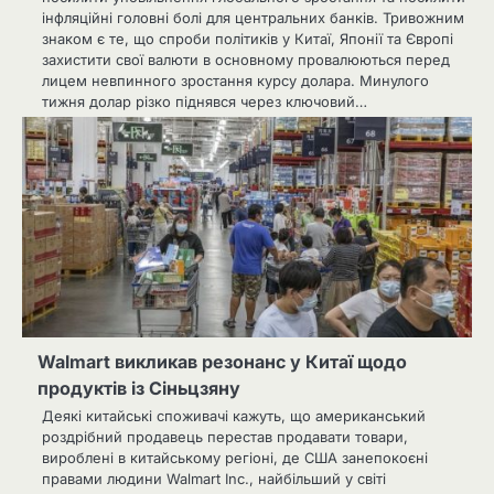
інфляційні головні болі для центральних банків. Тривожним
знаком є ​​те, що спроби політиків у Китаї, Японії та Європі
захистити свої валюти в основному провалюються перед
лицем невпинного зростання курсу долара. Минулого
тижня долар різко піднявся через ключовий…
Walmart викликав резонанс у Китаї щодо
продуктів із Сіньцзяну
Деякі китайські споживачі кажуть, що американський
роздрібний продавець перестав продавати товари,
вироблені в китайському регіоні, де США занепокоєні
правами людини Walmart Inc., найбільший у світі