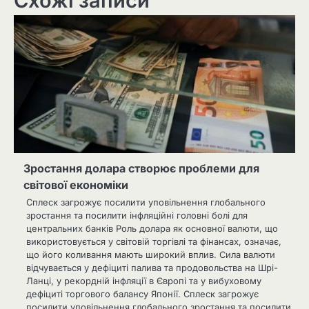
Схожі записи
Зростання долара створює проблеми для
світової економіки
Сплеск загрожує посилити уповільнення глобального
зростання та посилити інфляційні головні болі для
центральних банків Роль долара як основної валюти, що
використовується у світовій торгівлі та фінансах, означає,
що його коливання мають широкий вплив. Сила валюти
відчувається у дефіциті палива та продовольства на Шрі-
Ланці, у рекордній інфляції в Європі та у вибуховому
дефіциті торгового балансу Японії. Сплеск загрожує
посилити уповільнення глобального зростання та посилити