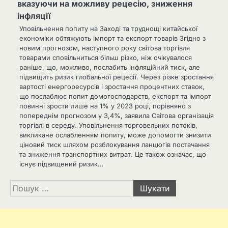
вказуючи на можливу рецесію, зниження
інфляції
Уповільнення попиту на Заході та труднощі китайської
економіки обтяжують імпорт та експорт товарів Згідно з
новим прогнозом, наступного року світова торгівля
товарами сповільниться більш різко, ніж очікувалося
раніше, що, можливо, послабить інфляційний тиск, але
підвищить ризик глобальної рецесії. Через різке зростання
вартості енергоресурсів і зростання процентних ставок,
що послаблює попит домогосподарств, експорт та імпорт
повинні зрости лише на 1% у 2023 році, порівняно з
попереднім прогнозом у 3,4%, заявила Світова організація
торгівлі в середу. Уповільнення торговельних потоків,
викликане ослабленням попиту, може допомогти знизити
ціновий тиск шляхом розблокування ланцюгів постачання
та зниження транспортних витрат. Це також означає, що
існує підвищений ризик…
Пошук: