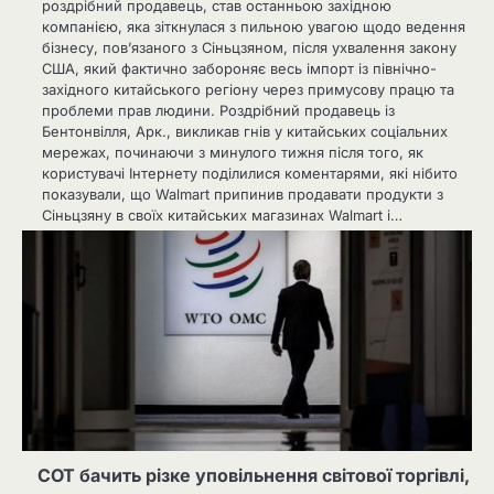
роздрібний продавець, став останньою західною
компанією, яка зіткнулася з пильною увагою щодо ведення
бізнесу, пов’язаного з Сіньцзяном, після ухвалення закону
США, який фактично забороняє весь імпорт із північно-
західного китайського регіону через примусову працю та
проблеми прав людини. Роздрібний продавець із
Бентонвілля, Арк., викликав гнів у китайських соціальних
мережах, починаючи з минулого тижня після того, як
користувачі Інтернету поділилися коментарями, які нібито
показували, що Walmart припинив продавати продукти з
Сіньцзяну в своїх китайських магазинах Walmart і…
СОТ бачить різке уповільнення світової торгівлі,