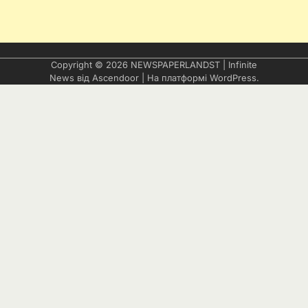
Copyright © 2026
NEWSPAPERLANDST
| Infinite
News від
Ascendoor
| На платформі
WordPress
.