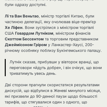
були одразу доступні.
Лі та Ван Веньтао
, міністр торгівлі Китаю, були
частиною делегації, яку очолював віце-прем’єр
Хе Ліфен
. Вони зустрілися з міністром торгівлі
США
Говардом Лутніком
, міністром фінансів
Скоттом Бессентом
та торговим представником
Джеймісоном Гріром
у Ланкастер-Хаусі, 200-
річному особняку поблизу Букінгемського палацу.
Лутнік сказав, прибувши у вівторок вранці, що
переговори «йдуть добре», і він очікує, що вони
триватимуть увесь день.
Дві сторони прагнули скористатися результатами
дискусій, що відбулися в Женеві минулого місяця,
які призвели до 90-денної паузи щодо більшості
тарифів, що стягувалися один з одного, що