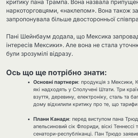
критику пана Трампа. Вона назвала припущен
наркоторговцями, «наклепом». Вона також за
запропонувала більше двосторонньої співпрац
Пані Шейнбаум додала, що Мексика запровади
інтересів Мексики». Але вона не стала уточн
були зрозумілі відразу.
Ось що ще потрібно знати:
Основні партнери
: продукція з Мексики, 
які надходять у Сполучені Штати. Три кра
взуття, деревину, електроніку, сталь та ба
дому відхилили критику про те, що тарифи
Плани Канади
: перед виступом пана Трю
апельсиновий сік Флориди, віскі Теннессі 
сенатори-республіканці. Пан Трюдо заяви