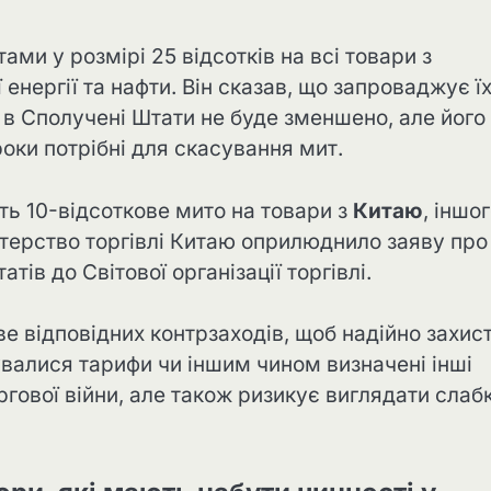
ами у розмірі 25 відсотків на всі товари з
нергії та нафти. Він сказав, що запроваджує їх
у в Сполучені Штати не буде зменшено, але його
роки потрібні для скасування мит.
ть 10-відсоткове мито на товари з
Китаю
, іншо
терство торгівлі Китаю оприлюднило заяву про 
ів до Світової організації торгівлі.
ве відповідних контрзаходів, щоб надійно захис
дувалися тарифи чи іншим чином визначені інші
ргової війни, але також ризикує виглядати слаб