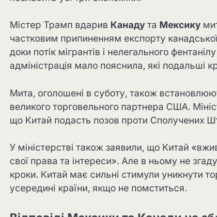
Містер Трамп вдарив
Канаду
та
Мексику
мит
частковим припиненням експорту канадської е
доки потік мігрантів і нелегального фентаніл
адміністрація мало пояснила, які подальші к
Мита, оголошені в суботу, також встановлюю
великого торговельного партнера США. Мініс
що Китай подасть позов проти Сполучених Штат
У міністерстві також заявили, що Китай «вжи
свої права та інтереси». Але в ньому не зга
кроки. Китай має сильні стимули уникнути то
усередині країни, якщо не помститься.