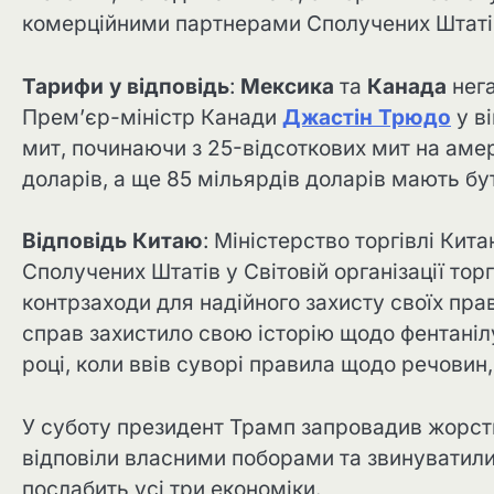
комерційними партнерами Сполучених Штатів.
Тарифи у відповідь
:
Мексика
та
Канада
нега
Прем’єр-міністр Канади
Джастін Трюдо
у в
мит, починаючи з 25-відсоткових мит на аме
доларів, а ще 85 мільярдів доларів мають бу
Відповідь Китаю
: Міністерство торгівлі Кит
Сполучених Штатів у Світовій організації торг
контрзаходи для надійного захисту своїх прав
справ захистило свою історію щодо фентанілу
році, коли ввів суворі правила щодо речовин,
У суботу президент Трамп запровадив жорстк
відповіли власними поборами та звинуватили 
послабить усі три економіки.