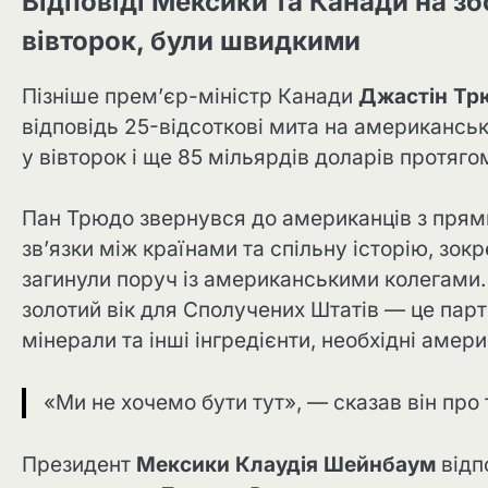
Відповіді Мексики та Канади на зб
вівторок, були швидкими
Пізніше прем’єр-міністр Канади
Джастін Тр
відповідь 25-відсоткові мита на американськ
у вівторок і ще 85 мільярдів доларів протяго
Пан Трюдо звернувся до американців з прями
зв’язки між країнами та спільну історію, зок
загинули поруч із американськими колегами.
золотий вік для Сполучених Штатів — це пар
мінерали та інші інгредієнти, необхідні амер
«Ми не хочемо бути тут», — сказав він про
Президент
Мексики Клаудія Шейнбаум
відп