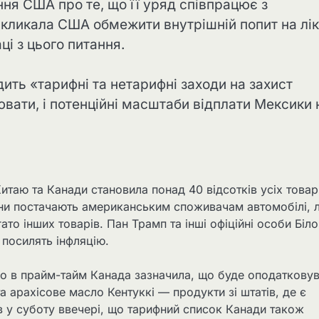
ня США про те, що її уряд співпрацює з
кликала США обмежити внутрішній попит на лік
і з цього питання.
ть «тарифні та нетарифні заходи на захист
ювати, і потенційні масштаби відплати Мексики 
Китаю та Канади становила понад 40 відсотків усіх товар
їни постачають американським споживачам автомобілі, л
гато інших товарів. Пан Трамп та інші офіційні особи Біл
 посилять інфляцію.
до в прайм-тайм Канада зазначила, що буде оподаткову
та арахісове масло Кентуккі — продукти зі штатів, де є
в у суботу ввечері, що тарифний список Канади також