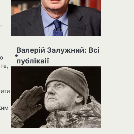
,
Валерій Залужний: Всі
го
публікаії
те,
тити
ким