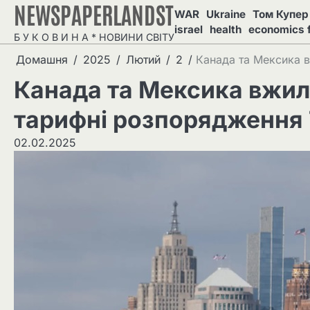
NEWSPAPERLANDST
Перейти
WAR
Ukraine
Том Купер 
до
israel
health
economics 
Б У К О В И Н А * НОВИНИ СВІТУ
вмісту
Домашня
2025
Лютий
2
Канада та Мексика в
Канада та Мексика вжили
тарифні розпорядження
02.02.2025