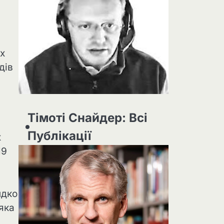
х
дів
Тімоті Снайдер: Всі
Публікації
х
19
идко
яка