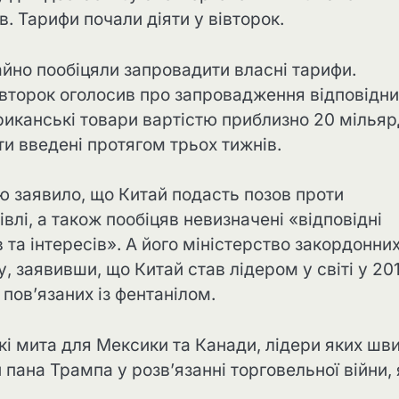
 Тарифи почали діяти у вівторок.
йно пообіцяли запровадити власні тарифи.
івторок оголосив про запровадження відповідни
риканські товари вартістю приблизно 20 мільяр
ти введені протягом трьох тижнів.
аю заявило, що Китай подасть позов проти
івлі, а також пообіцяв невизначені «відповідні
 та інтересів». А його міністерство закордонни
, заявивши, що Китай став лідером у світі у 20
 пов’язаних із фентанілом.
і мита для Мексики та Канади, лідери яких шв
пана Трампа у розв’язанні торговельної війни, 