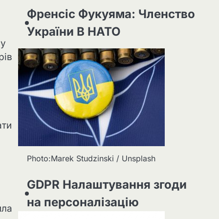
Френсіс Фукуяма: Членство
України В НАТО
 у
рів
ати
Photo:Marek Studzinski / Unsplash
GDPR Налаштування згоди
на персоналізацію
ила