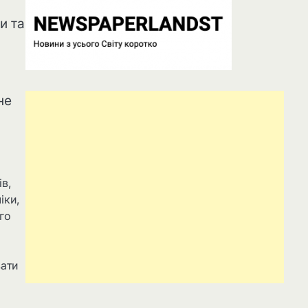
и та
не
ів,
іки,
ого
вати