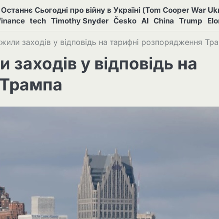
Останнє Сьогодні про війну в Україні (Tom Cooper War Ukr
finance
tech
Timothy Snyder
Česko
AI
China
Trump
El
жили заходів у відповідь на тарифні розпорядження Тр
 заходів у відповідь на
 Трампа