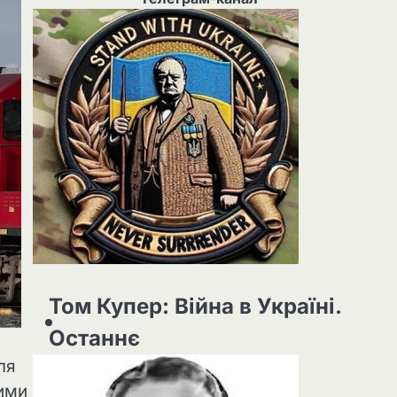
Том Купер: Війна в Україні.
Останнє
ля
шими