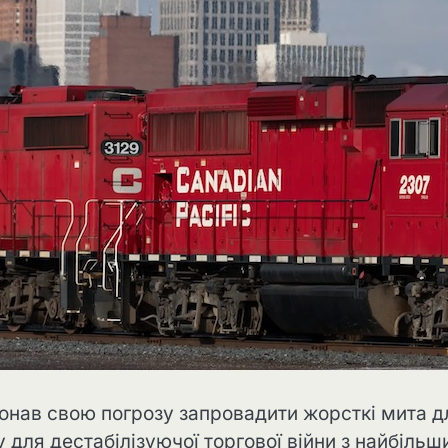
конав свою погрозу запровадити жорсткі мита д
 для дестабілізуючої торгової війни з найбіль