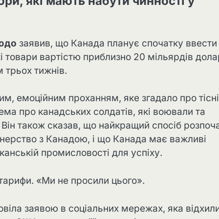
ори, які мають набути чинності у
юдо
заявив, що Канада планує спочатку ввести
і товари вартістю приблизно 20 мільярдів дола
м трьох тижнів.
м, емоційним проханням, яке згадало про тісні
рема про канадських солдатів, які воювали та
 Він також сказав, що найкращий спосіб розпоч
тнерство з Канадою, і що Канада має важливі
иканській промисловості для успіху.
 тарифи. «Ми не просили цього».
овіла заявою в соціальних мережах, яка відхил