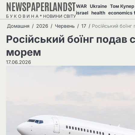
NEWSPAPERLANDST
Перейти
WAR
Ukraine
Том Купер 
до
israel
health
economics 
Б У К О В И Н А * НОВИНИ СВІТУ
вмісту
Домашня
2026
Червень
17
Російський боїнг
Російський боїнг подав 
морем
17.06.2026