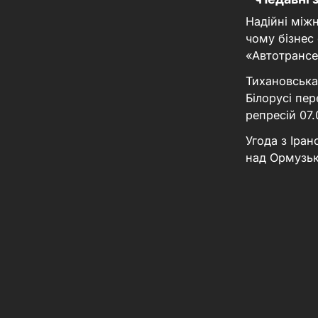
Надійні між
чому бізнес
«Автотрансе
Тихановська
Білорусі пер
репресій
07
Угода з Іра
над Ормузь