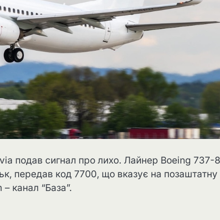
via подав сигнал про лихо. Лайнер Boeing 737-
к, передав код 7700, що вказує на позаштатну
 – канал “База”.