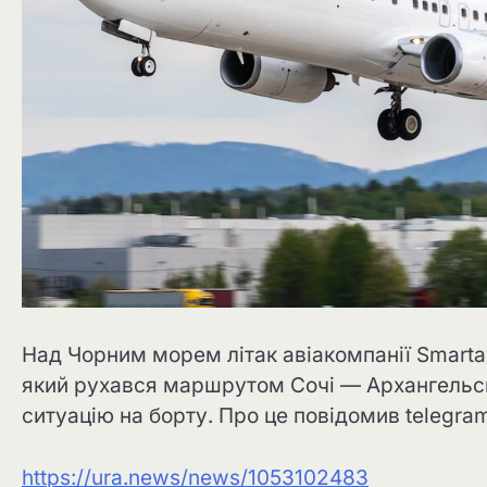
Над Чорним морем літак авіакомпанії Smarta
який рухався маршрутом Сочі — Архангельсь
ситуацію на борту. Про це повідомив telegram
https://ura.news/news/1053102483