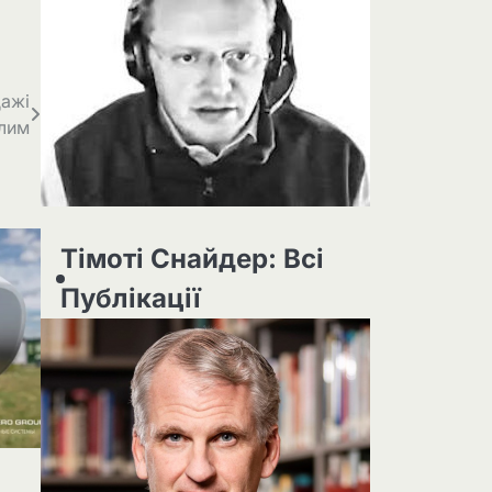
дажі
алим
Тімоті Снайдер: Всі
Публікації