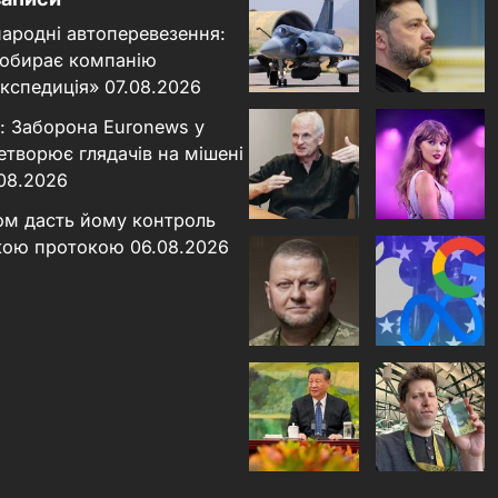
народні автоперевезення:
 обирає компанію
кспедиція»
07.08.2026
: Заборона Euronews у
етворює глядачів на мішені
.08.2026
ном дасть йому контроль
кою протокою
06.08.2026