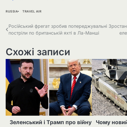
RUSSIA
TRAVEL AIR
Навігація
Російський фрегат зробив попереджувальні
Зростан
постріли по британській яхті в Ла-Манші
еле
записів
Схожі записи
Зеленський і Трамп про війну
Чому новий