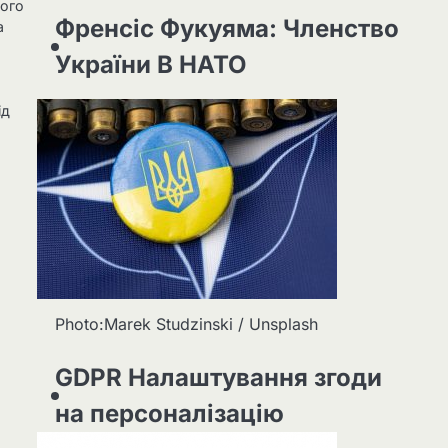
ного
Френсіс Фукуяма: Членство
а
України В НАТО
ід
Photo:Marek Studzinski / Unsplash
GDPR Налаштування згоди
на персоналізацію