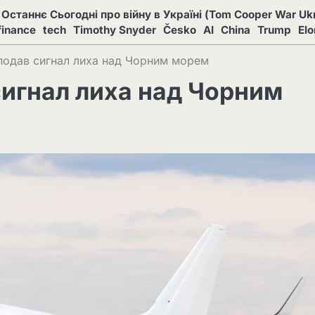
Останнє Сьогодні про війну в Україні (Tom Cooper War Ukr
finance
tech
Timothy Snyder
Česko
AI
China
Trump
El
 подав сигнал лиха над Чорним морем
сигнал лиха над Чорним