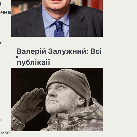
я
ечна
ні
Валерій Залужний: Всі
публікаії
і
рімко