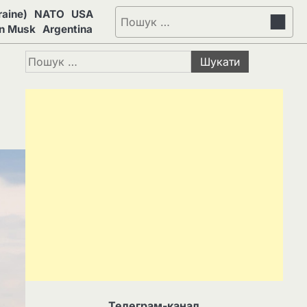
aine)
NATO
USA
Пошук:
on Musk
Argentina
Пошук:
Телеграм-канал