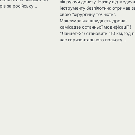
пікіруючи донизу. Назву від медич
рів за російську…
інструменту безпілотник отримав з
свою “хірургічну точність”.
Максимальна швидкість дрона-
камікадзе останньої модифікації (
“Ланцет-3”) становить 110 км/год п
час горизонтального польоту…