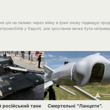
ня цін на паливо через війну в Ірані знову підвищує про
ктромобілів у Європі, але зростання може бути нетрив
 російський танк
Смертельні “Ланцети”.