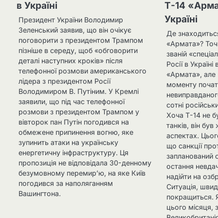
в Україні
Т-14 «Арма
Україні
Президент України Володимир
Зеленський заявив, що він очікує
Де знаходитьс
поговорити з президентом Трампом
«Армата»? Точн
пізніше в середу, щоб «обговорити
званій «спеціал
деталі наступних кроків» після
Росії в Україні
телефонної розмови американського
«Армата», але 
лідера з президентом Росії
моменту почат
Володимиром В. Путіним. У Кремлі
невиправданог
заявили, що під час телефонної
сотні російськи
розмови з президентом Трампом у
Хоча Т-14 не б
вівторок пан Путін погодився на
танків, він бу
обмежене припинення вогню, яке
аспектах. Цьог
зупинить атаки на українську
що санкції пр
енергетичну інфраструктуру. Ця
запланований с
пропозиція не відповідала 30-денному
остання невдач
безумовному перемир’ю, на яке Київ
надійти на озб
погодився за наполяганням
Ситуація, швид
Вашингтона.
покращиться. 
цього місяця, 
Великобритані