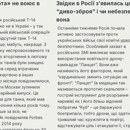
та» не воює в
Звідки в Росії з’явилась ц
“диво-зброя” і чи небезп
вона
я російський Т-14
о не в Україні – у так
Останніми тижнями Росія почала
ьній військовій операції»
активно застосовувати проти
 відсутній танк Т-14
українських військ свої новітні удар
це, мабуть, накраще. З
безпілотники. Особливий захват в
ку неспровокованого та
російських ЗМІ викликає масове
о вторгнення в лютому
використання новітнього дрону-
х танків були знищені.
камікадзе “Ланцет”. Вони вже
ув серед втрачених
називають його фактором, який
в жертвою в інших
“кардинально змінить ситуацію на
о місяця повідомлялося,
фронті”. “Ланцет” (в медицині так
оти Москви зупинили
називається прототип скальпеля –
ерійний випуск. Це
гострий інструмент для розрізання
а для танка, який мав
наривів) як і його більш відомий
роєння кілька років тому.
побратим “Куб” – це баражуючі
ше за все, не
боєприпаси, тобто дрони, що здатн
Як повідомляв Forbes
тривалий час кружляти в повітрі,
з 2014 року
відстежувати ціль і атакувати її, ст
я заплатила близько 30