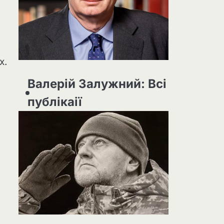
х.
Валерій Залужний: Всі
публікаії