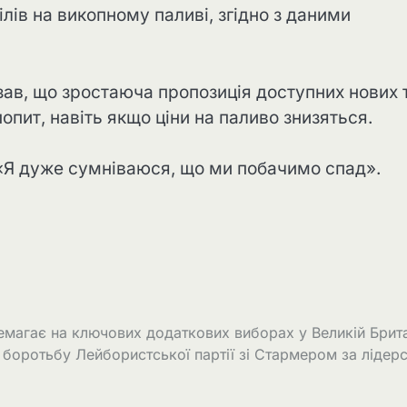
лів на викопному паливі, згідно з даними
зав, що зростаюча пропозиція доступних нових 
пит, навіть якщо ціни на паливо знизяться.
. «Я дуже сумніваюся, що ми побачимо спад».
емагає на ключових додаткових виборах у Великій Брита
боротьбу Лейбористської партії зі Стармером за лідер