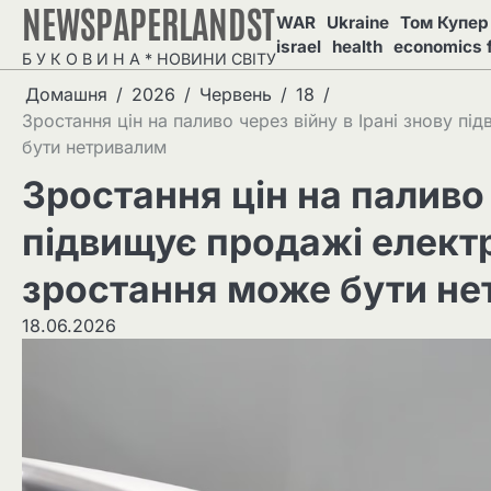
NEWSPAPERLANDST
Перейти
WAR
Ukraine
Том Купер 
до
israel
health
economics 
Б У К О В И Н А * НОВИНИ СВІТУ
вмісту
Домашня
2026
Червень
18
Зростання цін на паливо через війну в Ірані знову п
бути нетривалим
Зростання цін на паливо 
підвищує продажі електр
зростання може бути н
18.06.2026