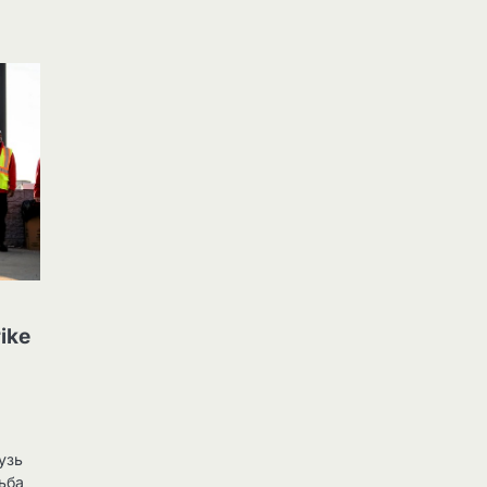
ike
лузь
ьба