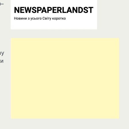
0–
ву
ки