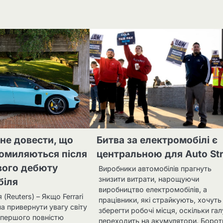
гне довести, що
Битва за електромобілі є
омиляються після
центральною для Auto Str
вого дебюту
Виробники автомобілів прагнуть
знизити витрати, нарощуючи
біля
виробництво електромобілів, а
(Reuters) – Якщо Ferrari
працівники, які страйкують, хочуть
ла привернути увагу світу
зберегти робочі місця, оскільки га
 першого повністю
переходить на акумулятори. Борот