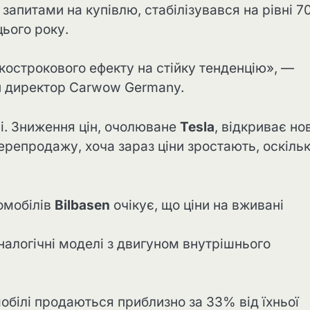
запитами на купівлю, стабілізувався на рівні 7
ього року.
кострокового ефекту на стійку тенденцію», —
й директор Carwow Germany.
і. Зниження цін, очолюване
Tesla
, відкриває но
перепродажу, хоча зараз ціни зростають, оскіль
омобілів
Bilbasen
очікує, що ціни на вживані
налогічні моделі з двигуном внутрішнього
обілі продаються приблизно за 33% від їхньої