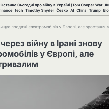
Останнє Сьогодні про війну в Україні (Tom Cooper War Ukr
finance
tech
Timothy Snyder
Česko
AI
China
Trump
El
ідвищує продажі електромобілів у Європі, але зростання
через війну в Ірані знову
омобілів у Європі, але
етривалим