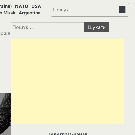
aine)
NATO
USA
Пошук:
on Musk
Argentina
Пошук:
 може
Телеграм-канал