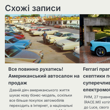
Схожі записи
Все повинно рухатись!
Ferrari пра
Американський автосалон на
скептики п
продаж
суперечли
електромо
Давній діяч американського життя
шукає нову бізнес-модель, оскільки
РИМ, 27 травня 
все більше покупок автомобілів
(RACE.MI) хоті
переходить в Інтернет, а національні
до Luce, свого