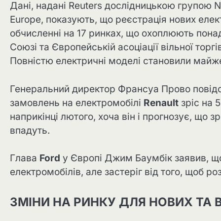
Дані, надані Reuters дослідницькою групою N
Europe, показують, що реєстрація нових елек
обчисленні на 17 ринках, що охоплюють пон
Союзі та Європейській асоціації вільної торгів
Повністю електричні моделі становили майже
Генеральний директор Франсуа Прово повідо
замовлень на електромобілі
Renault
зріс на 5
наприкінці лютого, хоча він і прогнозує, що 
впадуть.
Глава
Ford
у Європі Джим Баумбік заявив, що
електромобілів, але застеріг від того, щоб ро
ЗМІНИ НА РИНКУ ДЛЯ НОВИХ ТА