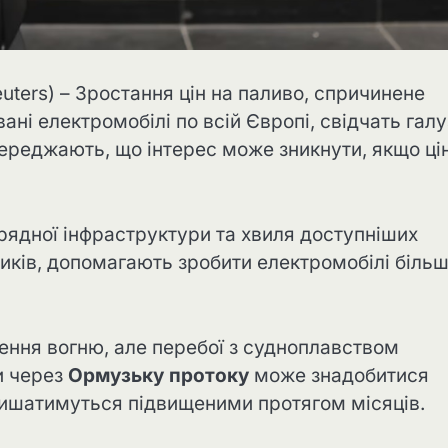
rs) – Зростання цін на паливо, спричинене
вані електромобілі по всій Європі, свідчать галу
опереджають, що інтерес може зникнути, якщо ці
рядної інфраструктури та хвиля доступніших
иків, допомагають зробити електромобілі біль
ення вогню, але перебої з судноплавством
и через
Ормузьку протоку
може знадобитися
залишатимуться підвищеними протягом місяців.