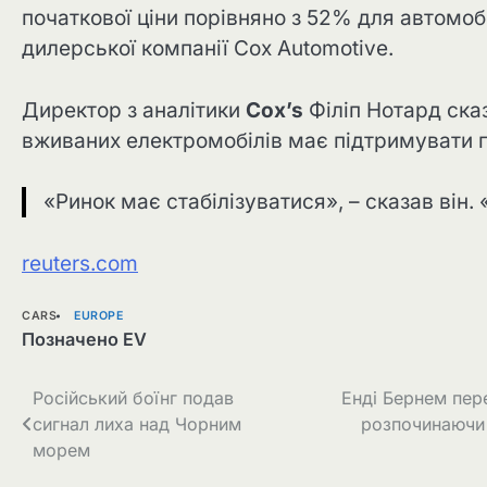
початкової ціни порівняно з 52% для автомобі
дилерської компанії Cox Automotive.
Директор з аналітики
Cox’s
Філіп Нотард ска
вживаних електромобілів має підтримувати по
«Ринок має стабілізуватися», – сказав він
reuters.com
CARS
EUROPE
Позначено
EV
Навігація
Російський боїнг подав
Енді Бернем пер
сигнал лиха над Чорним
розпочинаючи 
записів
морем