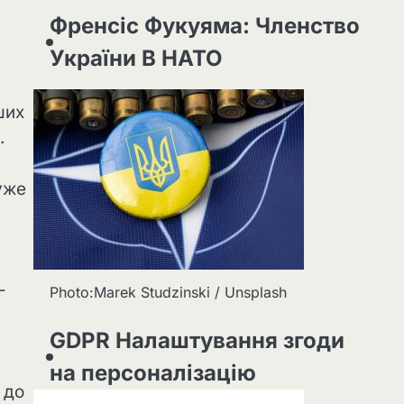
Френсіс Фукуяма: Членство
України В НАТО
ших
.
уже
-
Photo:Marek Studzinski / Unsplash
GDPR Налаштування згоди
на персоналізацію
 до