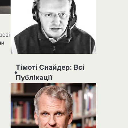
зеві
ни
Тімоті Снайдер: Всі
ш
Публікації