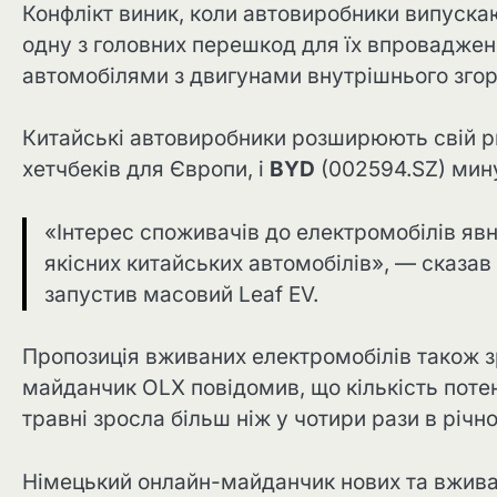
Конфлікт виник, коли автовиробники випуска
одну з головних перешкод для їх впровадженн
автомобілями з двигунами внутрішнього згор
Китайські автовиробники розширюють свій р
хетчбеків для Європи, і
BYD
(002594.SZ) мину
«Інтерес споживачів до електромобілів яв
якісних китайських автомобілів», — сказав
запустив масовий Leaf EV.
Пропозиція вживаних електромобілів також з
майданчик OLX повідомив, що кількість потен
травні зросла більш ніж у чотири рази в річн
Німецький онлайн-майданчик нових та вжива