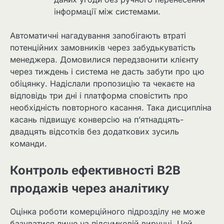
інформації між системами.
Автоматичні нагадування запобігають втраті
потенційних замовників через забудькуватість
менеджера. Домовилися передзвонити клієнту
через тиждень і система не дасть забути про цю
обіцянку. Надіслали пропозицію та чекаєте на
відповідь три дні і платформа сповістить про
необхідність повторного касання. Така дисципліна
касань підвищує конверсію на п’ятнадцять-
двадцять відсотків без додаткових зусиль
команди.
Контроль ефективності B2B
продажів через аналітику
Оцінка роботи комерційного підрозділу не може
базуватися лише на підсумковій виручці. Цей