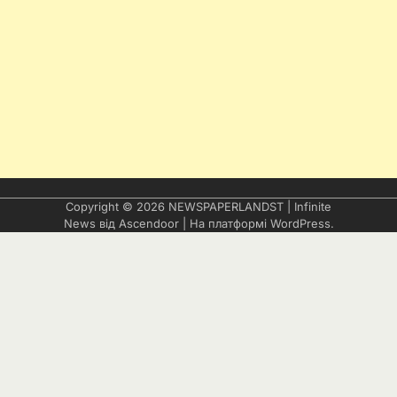
Copyright © 2026
NEWSPAPERLANDST
| Infinite
News від
Ascendoor
| На платформі
WordPress
.