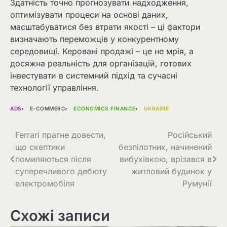
Здатність точно прогнозувати надходження,
оптимізувати процеси на основі даних,
масштабуватися без втрати якості – ці фактори
визначають переможців у конкурентному
середовищі. Керовані продажі – це не мрія, а
досяжна реальність для організацій, готових
інвестувати в системний підхід та сучасні
технології управління.
ADS
E-COMMERC
ECONOMICS FINANCE
UKRAINE
Навігація
Ferrari прагне довести,
Російський
що скептики
безпілотник, начинений
записів
помиляються після
вибухівкою, врізався в
суперечливого дебюту
житловий будинок у
електромобіля
Румунії
Схожі записи