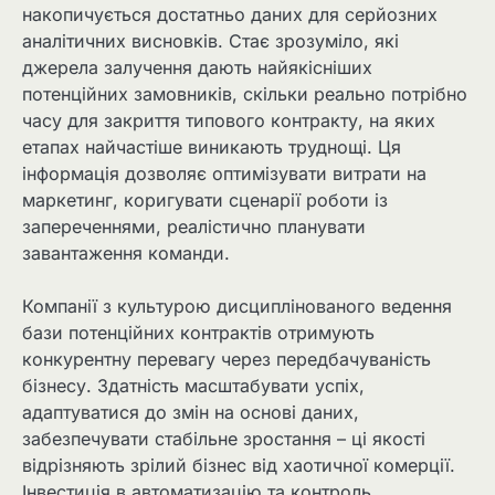
накопичується достатньо даних для серйозних
аналітичних висновків. Стає зрозуміло, які
джерела залучення дають найякісніших
потенційних замовників, скільки реально потрібно
часу для закриття типового контракту, на яких
етапах найчастіше виникають труднощі. Ця
інформація дозволяє оптимізувати витрати на
маркетинг, коригувати сценарії роботи із
запереченнями, реалістично планувати
завантаження команди.
Компанії з культурою дисциплінованого ведення
бази потенційних контрактів отримують
конкурентну перевагу через передбачуваність
бізнесу. Здатність масштабувати успіх,
адаптуватися до змін на основі даних,
забезпечувати стабільне зростання – ці якості
відрізняють зрілий бізнес від хаотичної комерції.
Інвестиція в автоматизацію та контроль