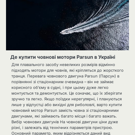
Де купити човнові мотори Parsun в Україні
Для плавального засобу невеликих розмірів відмінно
підходять мотори для човнів, які кріпляться до жорсткого
транця. Перевага човнового двигуна Parsun (Парсун) в
порівнянні зі стаціонарним очевидна – він не займає
корисного об’єму в судні, і при цьому дуже легко
монтується та демонтується. Це означає, що їх зберігати
зручно та легко. Якщо поїздки нерегулярні, і плануються
лише у відпустці або вихідні для риболовлі, варто купити
човновий мотор Parsun замість човна зі стаціонарними
двигунами, які займають багато місця і багато важать.
Вибір човнових двигунів На човнові двигуни ціни дуже
різні, і залежать від технічних параметрів пристрою.
Основний параметр, яким відрізняється даний вид