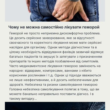
Чому не можна самостійно лікувати геморой
Геморой не просто неприємна дискомфортна проблема.
Це досить серйозне захворювання, яке за відсутності
своєчасного та коректного лікування може мати серйозні
наслідки для організму. Однак методи діагностики та в
цілому необхідність відвідування фахівців зазвичай відлякує
багатьох пацієнтів та змушує їх затягувати з призначенням
препаратів та інших методів позбавлення від симптомів.
Часто медикаментозне лікування геморою замінюють на
народне: відварами, компресами, ваннами з нібито
корисними рослинами і т.д. Однак ці підходи вважаються
не лише неефективними, а й досить небезпечними для
здоров’я. Небезпека та ризики самолікування геморою
Головна небезпека самолікування полягає в тому, що ви
можете банально неправильно поставити діагноз. І в
такому випадку…