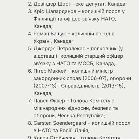
Девіндер Шорі – екс-депутат, Канада;
Кріс Шапарданов – колишній посол у
Фінляндії та офіцер зв’язку НАТО,
Канада;
Роман Ващук – колишній посол в
Україні, Канада;
Джордж Петролекас – полковник (у
відставці), колишній старший офіцер
зв’язку з НАТО та МССБ, Канада;
Пітер Маккей – колишній міністр
закордонних справ (2006-07), оборони
(2007-13) і Справедливість (2013-15),
Канада;
Павел Фішер – Голова Комітету з
міжнародних відносин, безпеки та
оборони, Чеська Республіка;
Carsten Soendergaard – колишній посол
в НАТО та Росії, Данія;
Калев Стойческу – голова Комітету