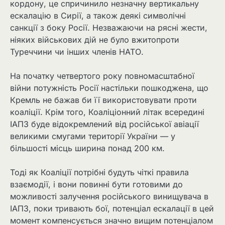
кордону, це спричинило незначну вертикальну
ескалацію в Сирії, а також деякі символічні
санкції з боку Росії. Незважаючи на рясні жести,
ніяких військових дій не було вжитопроти
Туреччини чи інших членів НАТО.
На початку четвертого року повномасштабної
війни потужність Росії настільки пошкоджена, що
Кремль не бажав би її використовувати проти
коаліції. Крім того, Коаліціонний літак всередині
ІАПЗ буде відокремлений від російської авіації
великими смугами території України — у
більшості місць ширина понад 200 км.
Тоді як Коаліції потрібні будуть чіткі правила
взаємодії, і вони повинні бути готовими до
можливості залучення російського винищувача в
ІАПЗ, поки тривають бої, потенціал ескалації в цей
момент компенсується значно вищим потенціалом