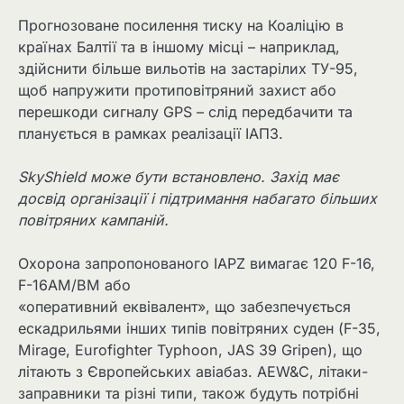
Прогнозоване посилення тиску на Коаліцію в
країнах Балтії та в іншому місці – наприклад,
здійснити більше вильотів на застарілих ТУ-95,
щоб напружити протиповітряний захист або
перешкоди сигналу GPS – слід передбачити та
планується в рамках реалізації ІАПЗ.
SkyShield може бути встановлено. Захід має
досвід організації і підтримання набагато більших
повітряних кампаній.
Охорона запропонованого IAPZ вимагає 120 F-16,
F-16AM/BM або
«оперативний еквівалент», що забезпечується
ескадрильями інших типів повітряних суден (F-35,
Mirage, Eurofighter Typhoon, JAS 39 Gripen), що
літають з Європейських авіабаз. AEW&C, літаки-
заправники та різні типи, також будуть потрібні