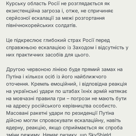
Курську область Росії не розглядається як
екзистенційна загроза і, отже, не спричиняє
серйозної ескалації за межі розгортання
північнокорейських солдатів.
Це підкреслює глибокий страх Росії перед
справжньою ескалацією із Заходом і відсутність у
них практичних засобів для цього.
Другою червоною лінією буде прямий замах на
Путіна і кількох осіб із його найближчого
оточення. Кремль емоційний, і відповідна реакція
на українські удари по штабах їхніх армій натякає
на мовчазні правила гри – погрози не мають бути
на адресу російського керівництва особисто.
Масовані ракетні удари по резиденції Путіна
дійсно могли спровокувати ескалаційну, навіть
ядерну, реакцію, якщо сприймається як спроба
зміни режиму. Немає ризику, що SkyShield