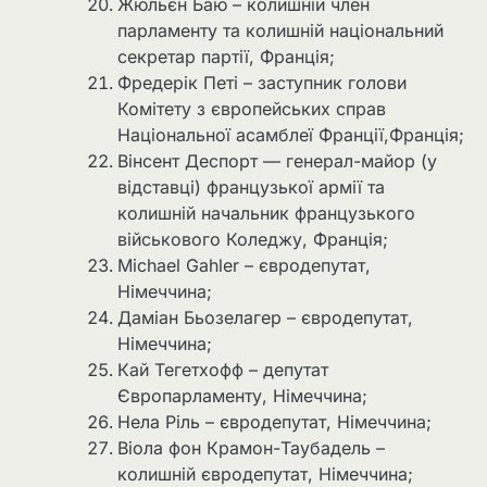
Жюльєн Баю – колишній член
парламенту та колишній національний
секретар партії, Франція;
Фредерік Петі – заступник голови
Комітету з європейських справ
Національної асамблеї Франції,Франція;
Вінсент Деспорт — генерал-майор (у
відставці) французької армії та
колишній начальник французького
військового Коледжу, Франція;
Michael Gahler – євродепутат,
Німеччина;
Даміан Бьозелагер – євродепутат,
Німеччина;
Кай Тегетхофф – депутат
Європарламенту, Німеччина;
Нела Ріль – євродепутат, Німеччина;
Віола фон Крамон-Таубадель –
колишній євродепутат, Німеччина;