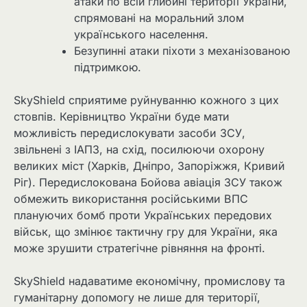
атаки по всій глибині території України,
спрямовані на моральний злом
українського населення.
Безупинні атаки піхоти з механізованою
підтримкою.
SkyShield сприятиме руйнуванню кожного з цих
стовпів. Керівництво України буде мати
можливість передислокувати засоби ЗСУ,
звільнені з ІАПЗ, на схід, посилюючи охорону
великих міст (Харків, Дніпро, Запоріжжя, Кривий
Ріг). Передислокована Бойова авіація ЗСУ також
обмежить використання російськими ВПС
плануючих бомб проти Українських передових
військ, що змінює тактичну гру для України, яка
може зрушити стратегічне рівняння на фронті.
SkyShield надаватиме економічну, промислову та
гуманітарну допомогу не лише для території,