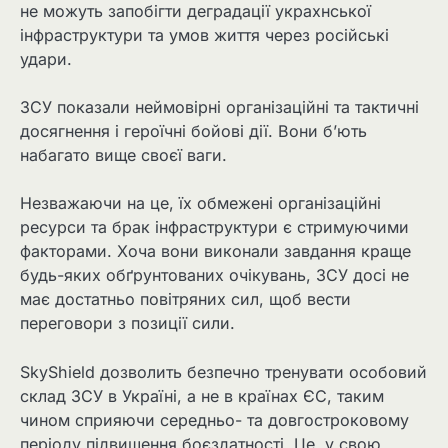
не можуть запобігти деградації украхнської
інфраструктури та умов життя через російські
удари.
ЗСУ показали неймовірні організаційні та тактичні
досягнення і героїчні бойові дії. Вони б’ють
набагато вище своєї ваги.
Незважаючи на це, їх обмежені організаційні
ресурси та брак інфраструктури є стримуючими
факторами. Хоча вони виконали завдання краще
будь-яких обґрунтованих очікувань, ЗСУ досі не
має достатньо повітряних сил, щоб вести
переговори з позиції сили.
SkyShield дозволить безпечно тренувати особовий
склад ЗСУ в Україні, а не в країнах ЄС, таким
чином сприяючи середньо- та довгостроковому
періоду підвищення боєздатності. Це, у свою