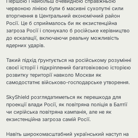
Першою і найбільш очевидною справжньою
червоною лінією були б масивні сухопутні сили
вторгнення в Центральний економічний район
Росії. Це б сприймалось би як екзистенційна
загроза Росії і спонукало б російське керівництво
до ескалації, включаючи реальну можливість
ядерних ударів.
Такий підхід ґрунтується на російському розумінні
своєї історії і підкріплений багатовіковою історією
розвитку території навколо Москви як
самодостатнє військово-господарське утворення.
SkyShield розглядатиметься як перешкода для
проекції влади Росії, як повітряна поліція в Балтії
чи сирійська повітряна кампанія, але не як
екзистенційна загроза самій Росії.
Навіть широкомасштабний український наступ на