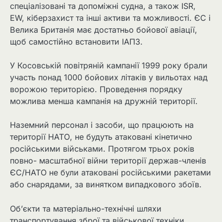
спеціалізовані та допоміжні судна, а також ISR,
EW, кіберзахист та інші активи та можливості. ЄС і
Велика Британія має достатньо бойової авіації,
щоб самостійно встановити ІАПЗ.
У Косовській повітряній кампанії 1999 року брали
участь понад 1000 бойових літаків у вильотах над
ворожою територією. Проведення порядку
можлива менша кампанія на дружній території.
Наземний персонал і засоби, що працюють на
території НАТО, не будуть атаковані кінетично
російськими військами. Протягом трьох років
повно- масштабної війни території держав-членів
ЄС/НАТО не були атаковані російськими ракетами
або снарядами, за винятком випадкового збоїв.
Об’єкти та матеріально-технічні шляхи
транспортування зброї та військової техніки,