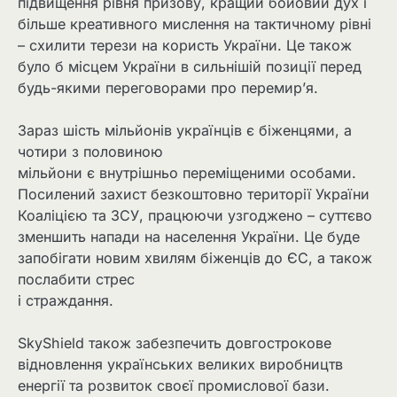
підвищення рівня призову, кращий бойовий дух і
більше креативного мислення на тактичному рівні
– схилити терези на користь України. Це також
було б місцем України в сильнішій позиції перед
будь-якими переговорами про перемир’я.
Зараз шість мільйонів українців є біженцями, а
чотири з половиною
мільйони є внутрішньо переміщеними особами.
Посилений захист безкоштовно території України
Коаліцією та ЗСУ, працюючи узгоджено – суттєво
зменшить напади на населення України. Це буде
запобігати новим хвилям біженців до ЄС, а також
послабити стрес
і страждання.
SkyShield також забезпечить довгострокове
відновлення українських великих виробництв
енергії та розвиток своєї промислової бази.