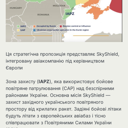
Ця стратегічна пропозиція представляє SkyShield,
інтегровану авіакомпанію під керівництвом
Європи
Зона захисту (
IAPZ
), яка використовує бойове
повітряне патрулювання (CAP) над безспірними
районами України. Основна місія SkyShield —
захист західного українського повітряного
простору від крилатих ракет. Задіяні бойові літаки
будуть літати з європейських авіабаз і тісно
співпрацювати з Повітряними Силами України