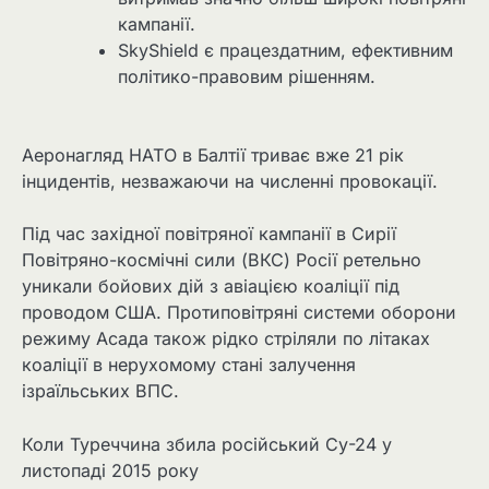
кампанії.
SkyShield є працездатним, ефективним
політико-правовим рішенням.
Аеронагляд НАТО в Балтії триває вже 21 рік
інцидентів, незважаючи на численні провокації.
Під час західної повітряної кампанії в Сирії
Повітряно-космічні сили (ВКС) Росії ретельно
уникали бойових дій з авіацією коаліції під
проводом США. Протиповітряні системи оборони
режиму Асада також рідко стріляли по літаках
коаліції в нерухомому стані залучення
ізраїльських ВПС.
Коли Туреччина збила російський Су-24 у
листопаді 2015 року