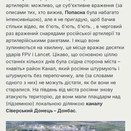
артилерія: можливо, це суб’єктивне враження (за
описами тих, хто вижив,
Попасна
була набагато
інтенсивнішою), але я не пригадую, щоб бачив
стільки відео, як б’ють, б’ють, б’ють. , в черговий
раз вражений снарядами російської артилерії та
артилерійськими ракетами. І якщо вони
зупиняються на хвилину, це місце вражає десятки
ударів FPV і Lancet. Цікаво, що основною ціллю
останніх кількох днів була східна сторона міста –
«навіть» район Канал, який росіяни штурмують і
штурмують без перепочинку, але (за словами
одного з них) не можуть дістати, як би вони не
старалися. На південь від міста росіяни знову
атакують територію, де вони мали плацдарм над
(підземною) локальною ділянкою
каналу
Сіверський Донець – Донбас
.