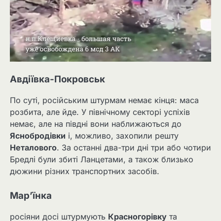
Авдіївка-Покровськ
По суті, російським штурмам немає кінця: маса
розбита, але йде. У північному секторі успіхів
немає, але на півдні вони наближаються до
Яснобродівки
і, можливо, захопили решту
Неталового
. За останні два-три дні три або чотири
Бредлі були збиті Ланцетами, а також близько
дюжини різних транспортних засобів.
Мар’їнка
росіяни досі штурмують
Красногорівку
та