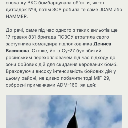
спочатку ВКС бомбардувала об’єкти, як-от
дитсадок №6, потім ЗСУ робила те саме JDAM або
HAMMER.
До речі, саме під час одного з таких вильотів ще
17 травня 831 бригада ПСЗСУ втратила свого
заступника командира підполковника
Дениса
Василюка
. Схоже, його Су-27 був збитий
російським перехоплювачем під час підходу до
зони бойових дій для скидання керованих бомб.
Враховуючи високу інтенсивність бойових дій у
цьому районі, не дивно побачити тоді МіГ-29,
озброєні приманками ADM-160, як цей: