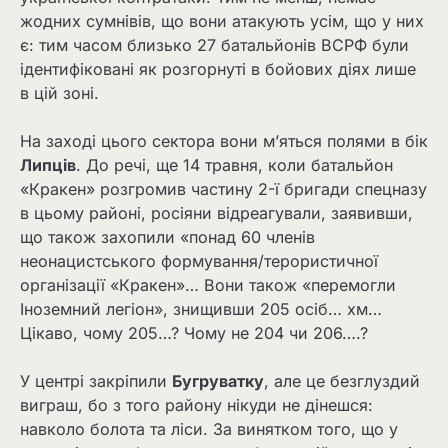
жодних сумнівів, що вони атакують усім, що у них
є: тим часом близько 27 батальйонів ВСРФ були
ідентифіковані як розгорнуті в бойових діях лише
в цій зоні.
На заході цього сектора вони м’яться полями в бік
Липців
. До речі, ще 14 травня, коли батальйон
«Кракен» розгромив частину 2-ї бригади спецназу
в цьому районі, росіяни відреагували, заявивши,
що також захопили «понад 60 членів
неонацистського формування/терористичної
організації «Кракен»… Вони також «перемогли
Іноземний легіон», знищивши 205 осіб… хм…
Цікаво, чому 205…? Чому не 204 чи 206….?
У центрі закріпили
Бугруватку
, але це безглуздий
виграш, бо з того району нікуди не дінешся:
навколо болота та ліси. За винятком того, що у