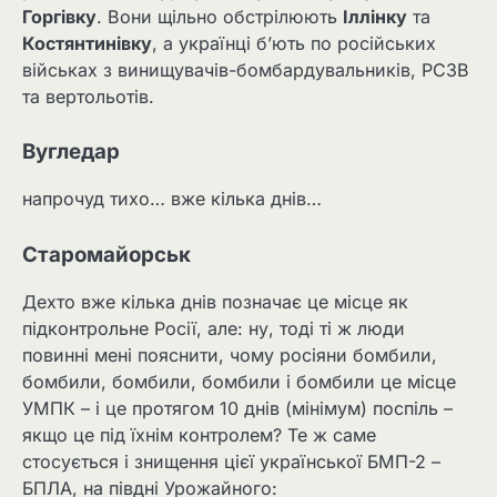
Горгівку
. Вони щільно обстрілюють
Іллінку
та
Костянтинівку
, а українці б’ють по російських
військах з винищувачів-бомбардувальників, РСЗВ
та вертольотів.
Вугледар
напрочуд тихо… вже кілька днів…
Старомайорськ
Дехто вже кілька днів позначає це місце як
підконтрольне Росії, але: ну, тоді ті ж люди
повинні мені пояснити, чому росіяни бомбили,
бомбили, бомбили, бомбили і бомбили це місце
УМПК – і це протягом 10 днів (мінімум) поспіль –
якщо це під їхнім контролем? Те ж саме
стосується і знищення цієї української БМП-2 –
БПЛА, на півдні Урожайного: