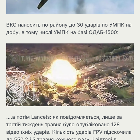
ВКС наносить по району до 30 ударів по УМПК на
добу, в тому числі УМПК на базі ОДАБ-1500:
….а потім Lancets: як повідомляється, лише за
третій тиждень травня було опубліковано 128
відео їхніх ударів. Кількість ударів FPV підскочила
до 550 2 і 3 травня кожного разу, і відтоді в