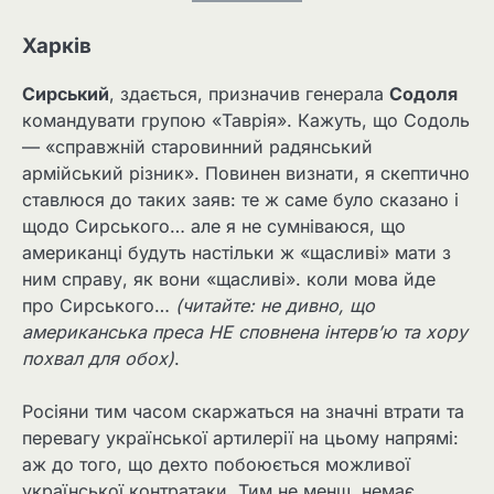
Харків
Сирський
, здається, призначив генерала
Содоля
командувати групою «Таврія». Кажуть, що Содоль
— «справжній старовинний радянський
армійський різник». Повинен визнати, я скептично
ставлюся до таких заяв: те ж саме було сказано і
щодо Сирського… але я не сумніваюся, що
американці будуть настільки ж «щасливі» мати з
ним справу, як вони «щасливі». коли мова йде
про Сирського…
(читайте: не дивно, що
американська преса НЕ сповнена інтерв’ю та хору
похвал для обох)
.
Росіяни тим часом скаржаться на значні втрати та
перевагу української артилерії на цьому напрямі:
аж до того, що дехто побоюється можливої
української контратаки. Тим не менш, немає