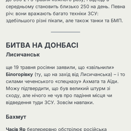
середньому становить близько 250 на день. Певна
річ: вони вражають багато техніки ЗСУ:
здебільшого різні пікапи, але також танки та БМП.
БИТВА НА ДОНБАСІ
Лисичанськ
ще 19 травня росіяни заявили, що «звільнили»
Білогорівку
(ту, що на захід від Лисичанська) – і то
силами чеченського «спецназу» Ахмата та Аїди.
Можу підтвердити, що був великий штурм зі
сходу, але нічого не чув про падіння місця чи
відведення туди ЗСУ. Зовсім навпаки.
Бахмут
Часів Яр
безперервно обстрілює російська