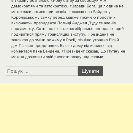
в Україну розпалило «нову битву за свободу» між
демократіями та автократією. «Заради Бога, ця людина не
може залишатися при владі», – сказав пан Байден у
Королівському замку перед майже тисячею присутніх,
включаючи президента Польщі Анджея Дуду та членів
парламенту. Сотні поляків також зібралися неподалік, щоб
подивитися пряму трансляцію виступу. Президент не
закликав до зміни режиму в Росії, пізніше уточнив Білий
дім Пізніше представник Білого дому відмовився від
коментаря пана Байдена. «Президент сказав, що Путіну не
можна дозволити здійснювати владу над своїми…
Пошук: