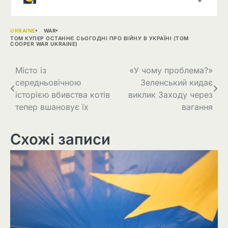
UKRAINE
WAR
ТОМ КУПЕР ОСТАННЄ СЬОГОДНІ ПРО ВІЙНУ В УКРАЇНІ (TOM
COOPER WAR UKRAINE)
Навігація
Місто із
«У чому проблема?»
середньовічною
Зеленський кидає
записів
історією вбивства котів
виклик Заходу через
тепер вшановує їх
вагання
Схожі записи