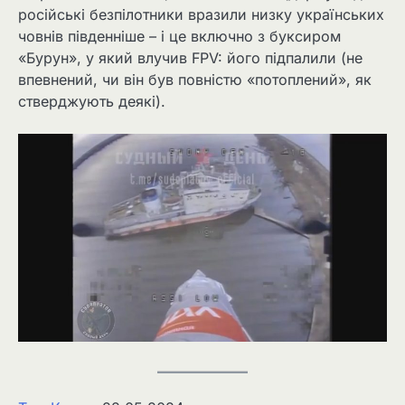
російські безпілотники вразили низку українських
човнів південніше – і це включно з буксиром
«Бурун», у який влучив FPV: його підпалили (не
впевнений, чи він був повністю «потоплений», як
стверджують деякі).