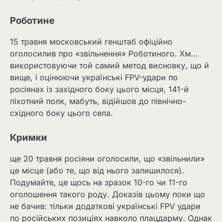
Роботине
15 травня московський генштаб офіційно
оголосилив про «звільнення» Роботиного. Хм…
використовуючи той самий метод висновку, що й
вище, і оцінюючи українські FPV-удари по
росіянах із західного боку цього місця, 141-й
піхотний полк, мабуть, відійшов до північно-
східного боку цього села.
Кримки
ще 20 травня росіяни оголосили, що «звільнили»
це місце (або те, що від нього залишилося).
Подумайте, це щось на зразок 10-го чи 11-го
оголошення такого роду. Доказів цьому поки що
не бачив: тільки додаткові українські FPV удари
по російських позиціях навколо плацдарму. Однак