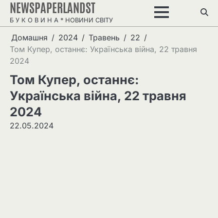
NEWSPAPERLANDST
Перейти
до
Б У К О В И Н А * НОВИНИ СВІТУ
вмісту
Домашня
2024
Травень
22
Том Купер, останнє: Українська війна, 22 травня
2024
Том Купер, останнє:
Українська війна, 22 травня
2024
22.05.2024