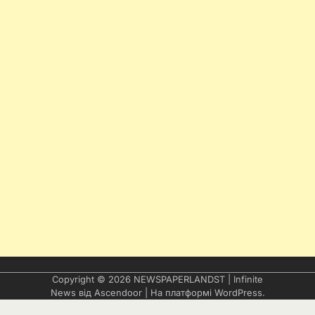
Copyright © 2026
NEWSPAPERLANDST
| Infinite
News від
Ascendoor
| На платформі
WordPress
.