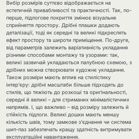
Вибір розмірів суттєво відображається на
естетичній привабливості та практичності. Так, по-
перше, підлогове покриття змінює візуальне
сприйняття простору. Дрібні плашки додають
деталізації, тоді як середні та великі підкреслять
ефект простору та широти приміщення. По-друге,
від параметрів залежить варіативність укладання
різними способами монтажу та узорами: так,
великі зазвичай укладаються палубною схемою, з
дрібних можна створювати художнє укладання.
Також розміри мають вплив на стилістику
інтер’єру: дрібні масштаби більше підходять до
стилів, що тяжіють до розкоші та оригінальності,
середні й великі – для стриманих мінімалістичних
напрямів. І, що важливо – від розміру залежить й
стійкість підлоги. Великі дошки мають меншу
кількість швів, тому замкове з’єднання чи система
шип-паз забезпечать кращу здатність витримувати
експлуатаційні навантаження.