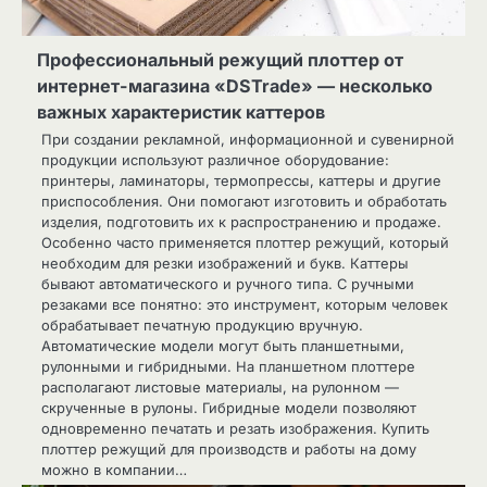
Профессиональный режущий плоттер от
интернет-магазина «DSTrade» — несколько
важных характеристик каттеров
При создании рекламной, информационной и сувенирной
продукции используют различное оборудование:
принтеры, ламинаторы, термопрессы, каттеры и другие
приспособления. Они помогают изготовить и обработать
изделия, подготовить их к распространению и продаже.
Особенно часто применяется плоттер режущий, который
необходим для резки изображений и букв. Каттеры
бывают автоматического и ручного типа. С ручными
резаками все понятно: это инструмент, которым человек
обрабатывает печатную продукцию вручную.
Автоматические модели могут быть планшетными,
рулонными и гибридными. На планшетном плоттере
располагают листовые материалы, на рулонном —
скрученные в рулоны. Гибридные модели позволяют
одновременно печатать и резать изображения. Купить
плоттер режущий для производств и работы на дому
можно в компании…