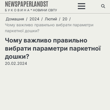
NEWSPAPERLANDST
Перейти
до
Б У К О В И Н А * НОВИНИ СВІТУ
вмісту
Домашня
2024
Лютий
20
Чому важливо правильно вибрати параметри
паркетної дошки?
Чому важливо правильно
вибрати параметри паркетної
дошки?
20.02.2024