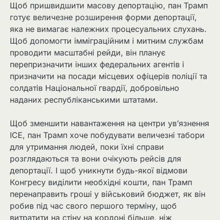
Щоб пришвидшити масову депортацію, пан Трамп
готує величезне розширення форми депортації,
яка не вимагає належних процесуальних слухань.
Щоб допомогти імміграційним і митним службам
проводити масштабні рейди, він планує
перепризначити інших федеральних агентів і
призначити на посади місцевих офіцерів поліції та
солдатів Національної гвардії, добровільно
наданих республіканськими штатами.
Щоб зменшити навантаження на центри ув’язнення
ICE, пан Трамп хоче побудувати величезні табори
для утримання людей, поки їхні справи
розглядаються та вони очікують рейсів для
депортації. І щоб уникнути будь-якої відмови
Конгресу виділити необхідні кошти, пан Трамп
перенаправить гроші у військовий бюджет, як він
робив під час свого першого терміну, щоб
витратити на стіну на кордоні більше, ніж