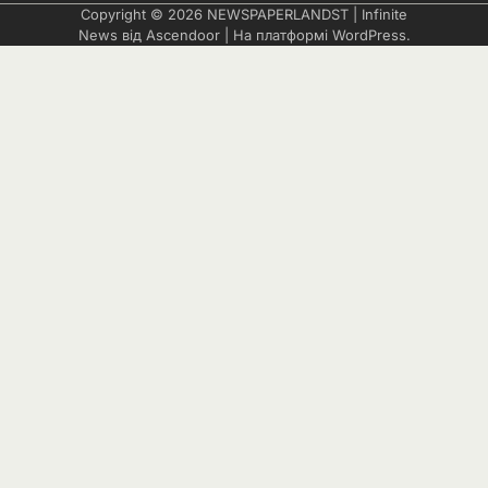
Copyright © 2026
NEWSPAPERLANDST
| Infinite
News від
Ascendoor
| На платформі
WordPress
.