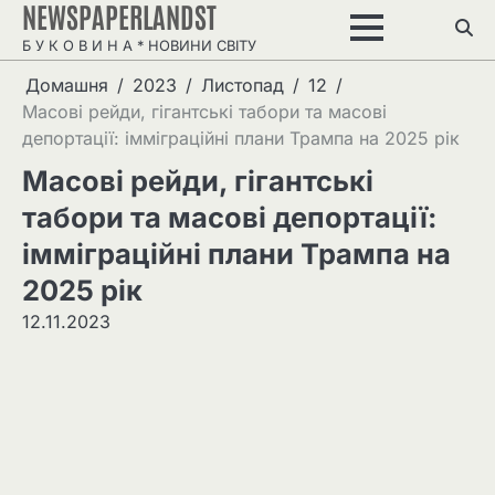
NEWSPAPERLANDST
Перейти
до
Б У К О В И Н А * НОВИНИ СВІТУ
вмісту
Домашня
2023
Листопад
12
Масові рейди, гігантські табори та масові
депортації: імміграційні плани Трампа на 2025 рік
Масові рейди, гігантські
табори та масові депортації:
імміграційні плани Трампа на
2025 рік
12.11.2023