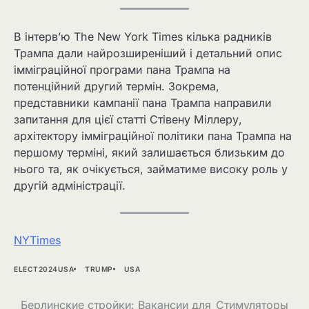
В інтерв’ю The New York Times кілька радників
Трампа дали найрозширеніший і детальний опис
імміграційної програми пана Трампа на
потенційний другий термін. Зокрема,
представники кампанії пана Трампа направили
запитання для цієї статті Стівену Міллеру,
архітектору імміграційної політики пана Трампа на
першому терміні, який залишається близьким до
нього та, як очікується, займатиме високу роль у
другій адміністрації.
NYTimes
ELECT2024USA
TRUMP
USA
Навігація
Берлинские стройки: Вакансии для
Стимуляторы