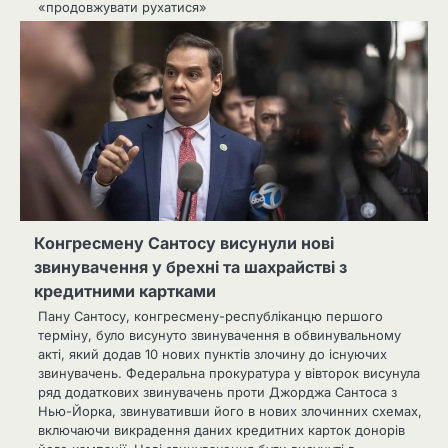
«продовжувати рухатися»
Конгресмену Сантосу висунули нові
звинувачення у брехні та шахрайстві з
кредитними картками
Пану Сантосу, конгресмену-республіканцю першого
терміну, було висунуто звинувачення в обвинувальному
акті, який додав 10 нових пунктів злочину до існуючих
звинувачень. Федеральна прокуратура у вівторок висунула
ряд додаткових звинувачень проти Джорджа Сантоса з
Нью-Йорка, звинувативши його в нових злочинних схемах,
включаючи викрадення даних кредитних карток донорів