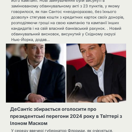
його кампанії. Нові звинувачення були висунуті в
замінюваному обвинувальному акті з 23 пунктів, у якому
говорилося, як пан Сантос «неодноразово, без їхнього
дозволу» стягував кошти з кредитних карток своїх донорів,
розподіляючи гроші на свою кампанію та кампанії інших
кандидатів і на свій власний банківський рахунок. . Новий
обвинувальний висновок, висунутий у Східному окрузі
Нью-Йорка, додав…
ДеСантіс збирається оголосити про
президентські перегони 2024 року в Твіттері з
Ілоном Маском
У середу ввечері губернатор Флориди, як очікується,