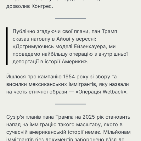
дозволив Конгрес.
Публічно згадуючи свої плани, пан Трамп
сказав натовпу в Айові у вересні:
«Дотримуючись моделі Ейзенхауера, ми
проведемо найбільшу операцію з внутрішньої
депортації в історії Америки».
Йшлося про кампанію 1954 року зі збору та
висилки мексиканських іммігрантів, яку назвали
на честь етнічної образи — «Операція Wetback».
Сузір’я планів пана Трампа на 2025 рік становить
напад на імміграцію такого масштабу, якого в
сучасній американській історії немає. Мільйонам
іммігрантів без документів заборонено в’їзд до