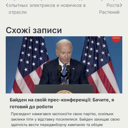
опытных электриков и новичков в
Роста
записів
отрасли
Растений
Схожі записи
Байден на своїй прес-конференції: Бачите, я
готовий до роботи
Президент намагався заспокоїти свою партію, оскільки
заклики піти у відставку посилилися. Байден захищає свою
здатність вести передвиборчу кампанію та обіцяє