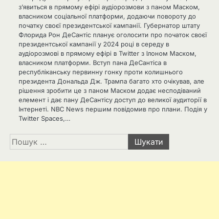
з’явиться в прямому ефірі аудіорозмови з паном Маском,
власником соціальної платформи, додаючи повороту до
початку своєї президентської кампанії. Губернатор штату
Флорида Рон ДеСантіс планує оголосити про початок своєї
президентської кампанії у 2024 році в середу в
аудіорозмові в прямому ефірі в Twitter з Ілоном Маском,
власником платформи. Вступ пана ДеСантіса в
республіканську первинну гонку проти колишнього
президента Дональда Дж. Трампа багато хто очікував, але
рішення зробити це з паном Маском додає несподіваний
елемент і дає пану ДеСантісу доступ до великої аудиторії в
Інтернеті. NBC News першим повідомив про плани. Подія у
Twitter Spaces,…
Пошук: