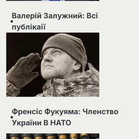
Валерій Залужний: Всі
публікаії
Френсіс Фукуяма: Членство
України В НАТО