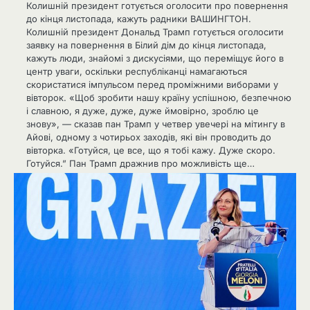
Колишній президент готується оголосити про повернення
до кінця листопада, кажуть радники ВАШИНГТОН.
Колишній президент Дональд Трамп готується оголосити
заявку на повернення в Білий дім до кінця листопада,
кажуть люди, знайомі з дискусіями, що переміщує його в
центр уваги, оскільки республіканці намагаються
скористатися імпульсом перед проміжними виборами у
вівторок. «Щоб зробити нашу країну успішною, безпечною
і славною, я дуже, дуже, дуже ймовірно, зроблю це
знову», — сказав пан Трамп у четвер увечері на мітингу в
Айові, одному з чотирьох заходів, які він проводить до
вівторка. «Готуйся, це все, що я тобі кажу. Дуже скоро.
Готуйся.” Пан Трамп дражнив про можливість ще…