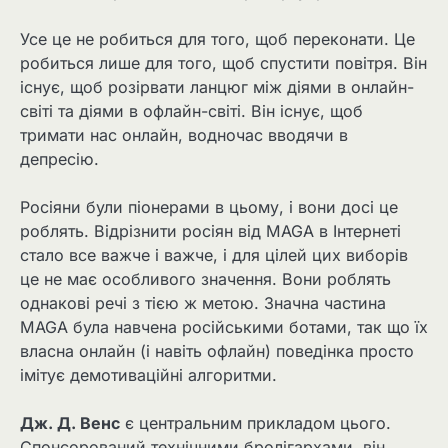
Усе це не робиться для того, щоб переконати. Це
робиться лише для того, щоб спустити повітря. Він
існує, щоб розірвати ланцюг між діями в онлайн-
світі та діями в офлайн-світі. Він існує, щоб
тримати нас онлайн, водночас вводячи в
депресію.
Росіяни були піонерами в цьому, і вони досі це
роблять. Відрізнити росіян від MAGA в Інтернеті
стало все важче і важче, і для цілей цих виборів
це не має особливого значення. Вони роблять
однакові речі з тією ж метою. Значна частина
MAGA була навчена російськими ботами, так що їх
власна онлайн (і навіть офлайн) поведінка просто
імітує демотиваційні алгоритми.
Дж. Д. Венс
є центральним прикладом цього.
Спонсорований технічними бролігархами, він