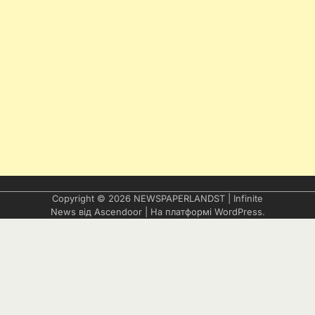
Copyright © 2026
NEWSPAPERLANDST
| Infinite
News від
Ascendoor
| На платформі
WordPress
.