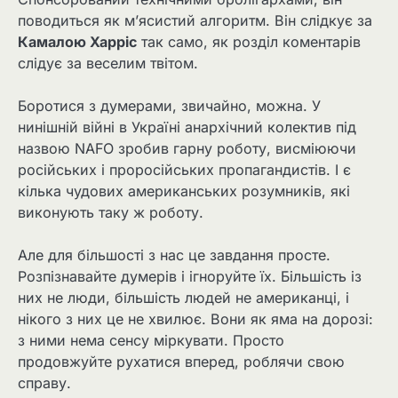
поводиться як м’ясистий алгоритм. Він слідкує за
Камалою Харріс
так само, як розділ коментарів
слідує за веселим твітом.
Боротися з думерами, звичайно, можна. У
нинішній війні в Україні анархічний колектив під
назвою NAFO зробив гарну роботу, висміюючи
російських і проросійських пропагандистів. І є
кілька чудових американських розумників, які
виконують таку ж роботу.
Але для більшості з нас це завдання просте.
Розпізнавайте думерів і ігноруйте їх. Більшість із
них не люди, більшість людей не американці, і
нікого з них це не хвилює. Вони як яма на дорозі:
з ними нема сенсу міркувати. Просто
продовжуйте рухатися вперед, роблячи свою
справу.