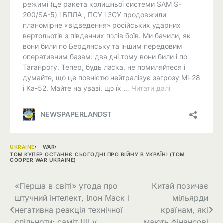
UKRAINE
WAR
ТОМ КУПЕР ОСТАННЄ СЬОГОДНІ ПРО ВІЙНУ В УКРАЇНІ (TOM
COOPER WAR UKRAINE)
Навігація
«Перша в світі» угода про
Китай позичає
штучний інтелект, Ілон Маск і
мільярди
записів
негативна реакція технічної
країнам, які
спільноти: саміт ШІ у
мають фінансові