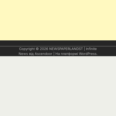
Copyright © 2026
NEWSPAPERLANDST
| Infinite
News від
Ascendoor
| На платформі
WordPress
.