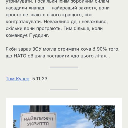
утримувати. І оскільки їхнім збройним силам
насадили «напад — найкращий захист», вони
просто не знають нічого кращого, ніж
контратакувати. Неважливо де, і неважливо,
скільки вони програють. Тим більше, коли
командує Пуддинг.
Якби зараз ЗСУ могла отримати хоча б 90% того,
що НАТО обіцяла поставити «до цього літа»…
Том Купер
, 5.11.23