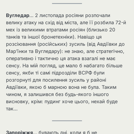
Вугледар
… 2 листопада росіяни розпочали
велику атаку на схід від міста, але її розбила 72-й
мех із великими втратами росіян (близько 20
танків та іншої бронетехніки). Навіщо ця
розсіювання (російських) зусиль (від Авдіївки до
Мар’їнки та Вугледару): не знаю, але стратегічно,
оперативно і тактично ця атака взагалі не має
сенсу. На мій погляд, це мало б набагато більше
сенсу, якби ті самі підрозділи ВСРФ були
розгорнуті для посилення зусиль у районі
Авдіївки, якою б марною вона не була. Таким
чином, я залишився без будь-якого іншого
висновку, крім: пудинг хоче цього, нехай буде
так…
Запоріжжя
… бувають дні, коли я б не