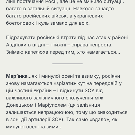
лінії постачання Росії, але це не змінило ситуації.
багато в загальній ситуації. Навколо занадто
багато російських військ, а українських
боєголовок і куль замало для всіх.
Підрахувати російські втрати під час атак у районі
Авдіївки в ці дні – і тижні – справа непроста.
Знімаю капелюха перед тим, хто намагається…
Мар’їнка
…як і минулої осені та взимку, росіяни
знову намагаються «зрізати» кут на передовій у
цій частині України – і відкинути ЗСУ від
важливого залізничного сполучення між
Донецьком і Маріуполем (ця залізниця
залишається непрацюючою, тому що знаходиться
в зоні дії артилерії ЗСУ). Так само «вдало», як
минулої осені та зими…