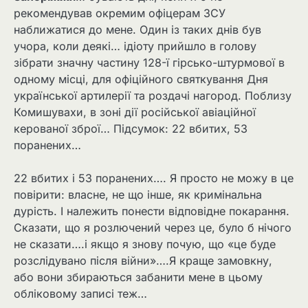
рекомендував окремим офіцерам ЗСУ
наближатися до мене. Один із таких днів був
учора, коли деякі… ідіоту прийшло в голову
зібрати значну частину 128-ї гірсько-штурмової в
одному місці, для офіційного святкування Дня
української артилерії та роздачі нагород. Поблизу
Комишувахи, в зоні дії російської авіаційної
керованої зброї… Підсумок: 22 вбитих, 53
поранених…
22 вбитих і 53 поранених…. Я просто не можу в це
повірити: власне, не що інше, як кримінальна
дурість. І належить понести відповідне покарання.
Сказати, що я розлючений через це, було б нічого
не сказати….і якщо я знову почую, що «це буде
розслідувано після війни»….Я краще замовкну,
або вони збираються забанити мене в цьому
обліковому записі теж…