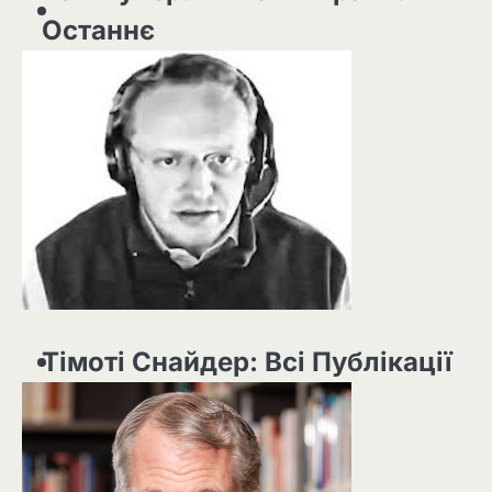
Останнє
Тімоті Снайдер: Всі Публікації