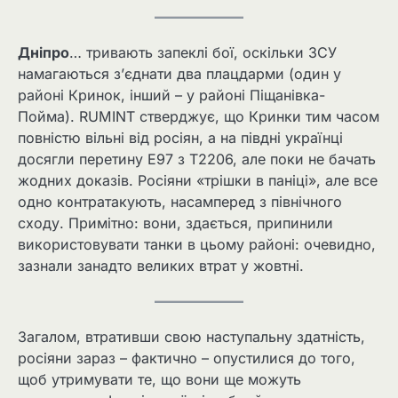
Дніпро
… тривають запеклі бої, оскільки ЗСУ
намагаються з’єднати два плацдарми (один у
районі Кринок, інший – у районі Піщанівка-
Пойма). RUMINT стверджує, що Кринки тим часом
повністю вільні від росіян, а на півдні українці
досягли перетину E97 з T2206, але поки не бачать
жодних доказів. Росіяни «трішки в паніці», але все
одно контратакують, насамперед з північного
сходу. Примітно: вони, здається, припинили
використовувати танки в цьому районі: очевидно,
зазнали занадто великих втрат у жовтні.
Загалом, втративши свою наступальну здатність,
росіяни зараз – фактично – опустилися до того,
щоб утримувати те, що вони ще можуть