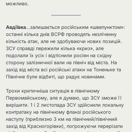
можливо.
Авдіївка
…залишається російським «швепунктом»:
останні кілька днів ВСРФ проводять незліченну
кількість атак, але не здобуваючи нових позицій.
ЗСУ справді пережили кілька «криз», але
подолали їх усіх і відтіснили росіян на східну
сторону залізничної вали на північ від міста. На
захід від міста всі російські атаки на Тоненьке та
Північне були відбиті, що радує новинами.
Трохи критичніша ситуація в північному
Первомайському, але я думаю, що ЗСУ зможе її
вирішити. 1 і 2 листопада ЗСУ здійснили локальну
контратаку на північному фланзі російського
наступу (приблизно 3 км на північний/північний
захід від Красногорівки), погрожуючи перерізати