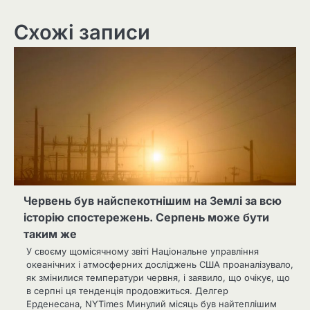
Схожі записи
Червень був найспекотнішим на Землі за всю
історію спостережень. Серпень може бути
таким же
У своєму щомісячному звіті Національне управління
океанічних і атмосферних досліджень США проаналізувало,
як змінилися температури червня, і заявило, що очікує, що
в серпні ця тенденція продовжиться. Делгер
Ерденесана, NYTimes Минулий місяць був найтеплішим