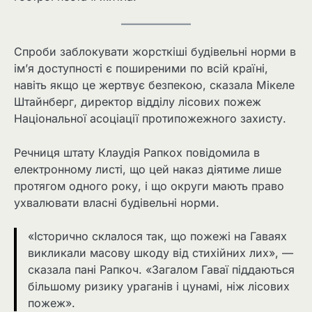
Спроби заблокувати жорсткіші будівельні норми в
ім’я доступності є поширеними по всій країні,
навіть якщо це жертвує безпекою, сказала Мікеле
Штайнберг, директор відділу лісових пожеж
Національної асоціації протипожежного захисту.
Речниця штату Клаудія Рапкох повідомила в
електронному листі, що цей наказ діятиме лише
протягом одного року, і що округи мають право
ухвалювати власні будівельні норми.
«Історично склалося так, що пожежі на Гаваях
викликали масову шкоду від стихійних лих», —
сказала пані Рапкоч. «Загалом Гаваї піддаються
більшому ризику ураганів і цунамі, ніж лісових
пожеж».