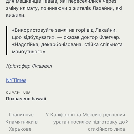
для мешканців Гаваїв, які переселилися через
зміну клімату, починаючи з жителів Лахайни, які
вижили.
«Використовуйте землі на горі від Лахайни,
щоб відбудувати», — сказав доктор Флетчер.
«Надстійка, декарбонізована, стійка спільнота
майбутнього».
Крістофер Флавелл
NYTimes
CLIMAT
USA
Позначено
hawaii
Навігація
Гранитные
У Каліфорнії та Мексиці рідкісний
памятники в
ураган посилює підготовку до
записів
Харькове
стихійного лиха