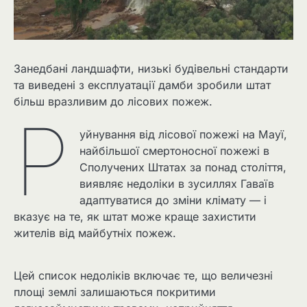
Занедбані ландшафти, низькі будівельні стандарти
та виведені з експлуатації дамби зробили штат
більш вразливим до лісових пожеж.
Р
уйнування від лісової пожежі на Мауї,
найбільшої смертоносної пожежі в
Сполучених Штатах за понад століття,
виявляє недоліки в зусиллях Гаваїв
адаптуватися до зміни клімату — і
вказує на те, як штат може краще захистити
жителів від майбутніх пожеж.
Цей список недоліків включає те, що величезні
площі землі залишаються покритими