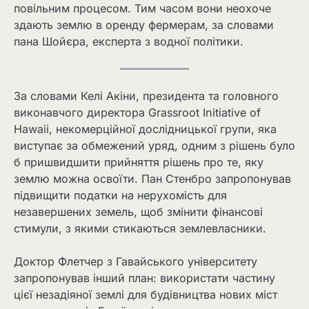
повільним процесом. Тим часом вони неохоче
здають землю в оренду фермерам, за словами
пана Шойєра, експерта з водної політики.
За словами Келі Акіни, президента та головного
виконавчого директора Grassroot Initiative of
Hawaii, некомерційної дослідницької групи, яка
виступає за обмежений уряд, одним з рішень було
б пришвидшити прийняття рішень про те, яку
землю можна освоїти. Пан Стенбро запропонував
підвищити податки на нерухомість для
незавершених земель, щоб змінити фінансові
стимули, з якими стикаються землевласники.
Доктор Флетчер з Гавайського університету
запропонував інший план: використати частину
цієї незадіяної землі для будівництва нових міст