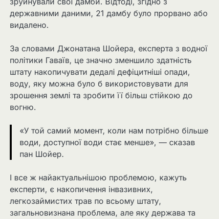
зруйнували свої дамби. Відтоді, згідно з
державними даними, 21 дамбу було прорвано або
видалено.
За словами Джонатана Шойера, експерта з водної
політики Гаваїв, це значно зменшило здатність
штату накопичувати дедалі дефіцитніші опади,
воду, яку можна було б використовувати для
зрошення землі та зробити її більш стійкою до
вогню.
«У той самий момент, коли нам потрібно більше
води, доступної води стає менше», — сказав
пан Шойер.
І все ж найактуальнішою проблемою, кажуть
експерти, є накопичення інвазивних,
легкозаймистих трав по всьому штату,
загальновизнана проблема, але яку держава та