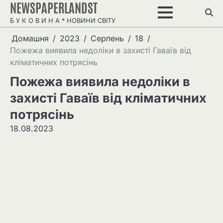
NEWSPAPERLANDST
Перейти
до
Б У К О В И Н А * НОВИНИ СВІТУ
вмісту
Домашня
2023
Серпень
18
Пожежа виявила недоліки в захисті Гаваїв від
кліматичних потрясінь
Пожежа виявила недоліки в
захисті Гаваїв від кліматичних
потрясінь
18.08.2023