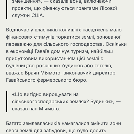
зменшення», — сказала вона, включаючи
проекти, що фінансуються грантами Лісової
служби США.
Водночас у власників колишніх насаджень мало
фінансових стимулів торкатися землі, зонованої
переважно для сільського господарства. Оскільки
в економіці Гаваїв домінує туризм, найбільш
прибутковим використанням цієї землі є
будівництво розкішних будинків або готелів,
вважає Браян Міямото, виконавчий директор
Гавайського фермерського бюро.
«Що вигідно вирощувати на
сільськогосподарських землях? Будинки», —
сказав пан Міямото.
Багато землевласників намагалися змінити зони
своєї землі для забудови, що було досить