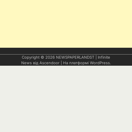
Copyright © 2026
NEWSPAPERLANDST
| Infinite
News від
Ascendoor
| На платформі
WordPress
.