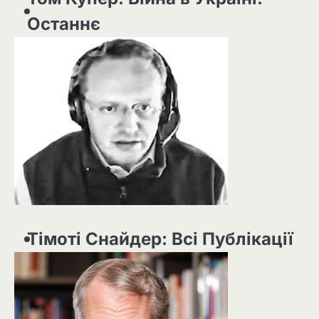
Останнє
Тімоті Снайдер: Всі Публікації