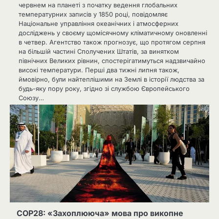
червнем на планеті з початку ведення глобальних
температурних записів у 1850 році, повідомляє
Національне управління океанічних і атмосферних
досліджень у своєму щомісячному кліматичному оновленні
в четвер. Агентство також прогнозує, що протягом серпня
на більшій частині Сполучених Штатів, за винятком
північних Великих рівнин, спостерігатимуться надзвичайно
високі температури. Перші два тижні липня також,
ймовірно, були найтеплішими на Землі в історії людства за
будь-яку пору року, згідно зі службою Європейського
Союзу…
COP28: «Захоплююча» мова про викопне