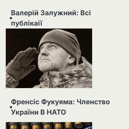
Валерій Залужний: Всі
публікаії
Френсіс Фукуяма: Членство
України В НАТО