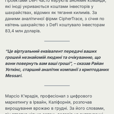
Проектами DeFi часто керують анонімні команди,
які іноді укриваються коштами інвесторів у
шахрайствах, відомих як тягання килимів. За
даними аналітичної фірми CipherTrace, з січня по
квітень шахрайство з DeFi коштувало інвесторам
83,4 млн доларів.
“Це віртуальний еквівалент передачі ваших
грошей незнайомій людині та очікуванню, що
вони повернуть вам ваші гроші”, – сказав Райан
Уоткінс, старший аналітик компанії з криптоданих
Messari.
Марсіо К’ярадія, професіонал з цифрового
маркетингу в Ірвайн, Каліфорнія, розпочав
вирощування врожаю в грудні. За його словами,