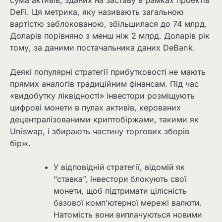
сума активів, зданих на заставу в рамках проектів
DeFi. Ця метрика, яку називають загальною
вартістю заблокованою, збільшилася до 74 млрд.
Доларів порівняно з менш ніж 2 млрд. Доларів рік
тому, за даними постачальника даних DeBank.
Деякі популярні стратегії прибутковості не мають
прямих аналогів традиційним фінансам. Під час
«видобутку ліквідності» інвестори розміщують
цифрові монети в пулах активів, керованих
децентралізованими криптобіржами, такими як
Uniswap, і збирають частину торгових зборів
бірж.
У відповідній стратегії, відомій як
“ставка”, інвестори блокують свої
монети, щоб підтримати цілісність
базової комп’ютерної мережі валюти.
Натомість вони виплачуються новими