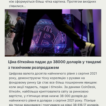
ніж сформується більш чітка картина. Протягом вихідних
з’явилися…
Ціна біткойна падає до 38000 доларів у тандемі
з технічним розпродажем
Цифрова валюта досягла найнижчого рівня з серпня 2021
року, демонструючи тісну кореляцію з рухами на
фондовому ринку Це стає все більш поширеним явищем:
коли акції падають, падає і біткойн. За даними CoinDesk,
біткойн, найбільша криптовалюта світу за ринковою
вартістю, у п’ятницю впав нижче 38 000 доларів до
найнижчого рівня в доларах з серпня 2021 року. Пізніше
він трохи відновився і торгувався на рівні 38 616,17 доларів,