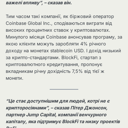
важелі впливу”, – сказав він.
Тим часом такі компанії, як біржовий оператор
Coinbase Global Inc., сподіваються виграти від
високих процентних ставок у криптовалютах.
Минулого місяця Coinbase анонсував програму, за
якою клієнти можуть заробляти 4% річного
доходу на монетах stablecoin USD. І дохід низький
за крипто-стандартами. BlockFi, стартап з
криптовалютного кредитування, пропонує
вкладникам річну дохідність 7,5% від тієї ж
монети.
“Це стає доступнішим для людей, котрі не є
крипторосіянами”, – сказав Пітер Джонсон,
партнер Jump Capital, компанії венчурного
капіталу, яка підтримує BlockFi та низку проектів