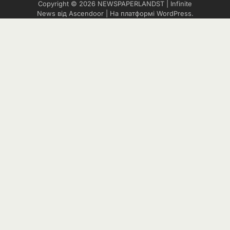
Copyright © 2026
NEWSPAPERLANDST
| Infinite
News від
Ascendoor
| На платформі
WordPress
.