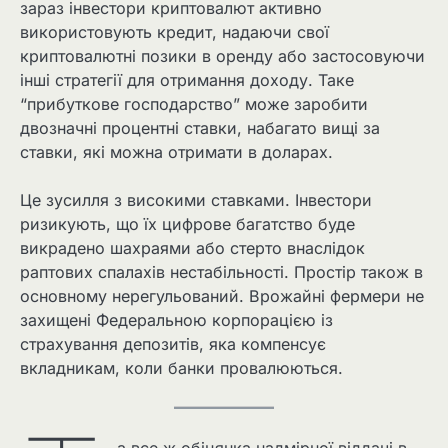
зараз інвестори криптовалют активно
використовують кредит, надаючи свої
криптовалютні позики в оренду або застосовуючи
інші стратегії для отримання доходу. Таке
“прибуткове господарство” може заробити
двозначні процентні ставки, набагато вищі за
ставки, які можна отримати в доларах.
Це зусилля з високими ставками. Інвестори
ризикують, що їх цифрове багатство буде
викрадено шахраями або стерто внаслідок
раптових спалахів нестабільності. Простір також в
основному нерегульований. Врожайні фермери не
захищені Федеральною корпорацією із
страхування депозитів, яка компенсує
вкладникам, коли банки провалюються.
а все ж обіцянка надмірної віддачі в