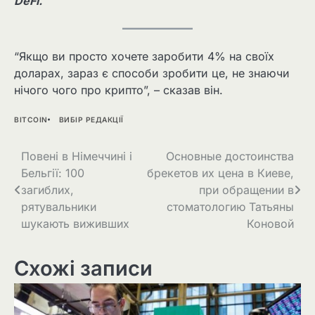
DeFi.
“Якщо ви просто хочете заробити 4% на своїх
доларах, зараз є способи зробити це, не знаючи
нічого чого про крипто”, – сказав він.
BITCOIN
ВИБІР РЕДАКЦІЇ
Навігація
Повені в Німеччині і
Основные достоинства
Бельгії: 100
брекетов их цена в Киеве,
записів
загиблих,
при обращении в
рятувальники
стоматологию Татьяны
шукають виживших
Коновой
Схожі записи