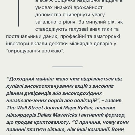
Т
умовах низької врожайності
допомогла привернути увагу
загального рівня. За минулий рік, як
стверджують галузеві аналітики та
постачальники даних, професійні та аматорські
інвестори вклали десятки мільярдів доларів у
“вирощування врожаю”.
“Доходний майнінг мало чим відрізняється від
купівлі високооплачуваних акцій з високим
рівнем дивідендів або високодохідних
незабезпечених боргів або облігацій”, – заявив
The Wall Street Journal Марк Кубан, власник
мільярдерів Dallas Mavericks і активний фермер,
що продає криптовалюту. “Є причина, чому вони
повинні платити більше, ніж інші компанії. Вони