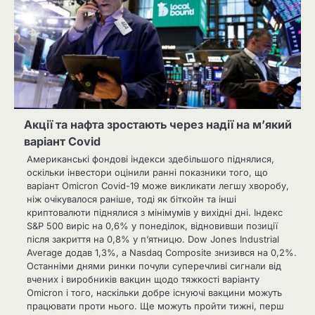
Акції та нафта зростають через надії на м’який
варіант Covid
Американські фондові індекси здебільшого піднялися,
оскільки інвестори оцінили ранні показники того, що
варіант Omicron Covid-19 може викликати легшу хворобу,
ніж очікувалося раніше, тоді як біткойн та інші
криптовалюти піднялися з мінімумів у вихідні дні. Індекс
S&P 500 виріс на 0,6% у понеділок, відновивши позиції
після закриття на 0,8% у п’ятницю. Dow Jones Industrial
Average додав 1,3%, а Nasdaq Composite знизився на 0,2%.
Останніми днями ринки почули суперечливі сигнали від
вчених і виробників вакцин щодо тяжкості варіанту
Omicron і того, наскільки добре існуючі вакцини можуть
працювати проти нього. Ще можуть пройти тижні, перш