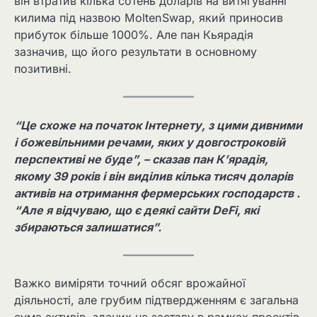
він втратив кілька сотень доларів на витягуванні
килима під назвою MoltenSwap, який приносив
прибуток більше 1000%. Але пан Кьярадія
зазначив, що його результати в основному
позитивні.
“Це схоже на початок Інтернету, з цими дивними
і божевільними речами, яких у довгостроковій
перспективі не буде”, – сказав пан К’ярадія,
якому 39 років і він виділив кілька тисяч доларів
активів на отримання фермерських господарств .
“Але я відчуваю, що є деякі сайти DeFi, які
збираються залишатися”.
Важко виміряти точний обсяг врожайної
діяльності, але грубим підтвердженням є загальна