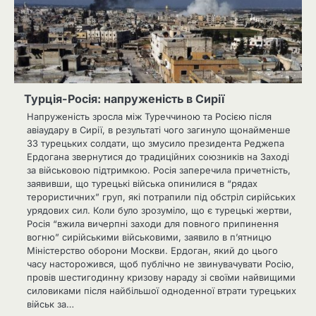
Турція-Росія: напруженість в Сирії
Напруженість зросла між Туреччиною та Росією після
авіаудару в Сирії, в результаті чого загинуло щонайменше
33 турецьких солдати, що змусило президента Реджепа
Ердогана звернутися до традиційних союзників на Заході
за військовою підтримкою. Росія заперечила причетність,
заявивши, що турецькі війська опинилися в “рядах
терористичних” груп, які потрапили під обстріл сирійських
урядових сил. Коли було зрозуміло, що є турецькі жертви,
Росія “вжила вичерпні заходи для повного припинення
вогню” сирійськими військовими, заявило в п’ятницю
Міністерство оборони Москви. Ердоган, який до цього
часу насторожився, щоб публічно не звинувачувати Росію,
провів шестигодинну кризову нараду зі своїми найвищими
силовиками після найбільшої одноденної втрати турецьких
військ за…