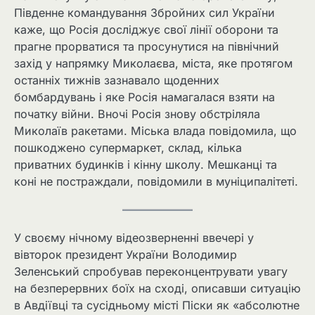
Південне командування Збройних сил України
каже, що Росія досліджує свої лінії оборони та
прагне прорватися та просунутися на північний
захід у напрямку Миколаєва, міста, яке протягом
останніх тижнів зазнавало щоденних
бомбардувань і яке Росія намагалася взяти на
початку війни. Вночі Росія знову обстріляла
Миколаїв ракетами. Міська влада повідомила, що
пошкоджено супермаркет, склад, кілька
приватних будинків і кінну школу. Мешканці та
коні не постраждали, повідомили в муніципалітеті.
У своєму нічному відеозверненні ввечері у
вівторок президент України Володимир
Зеленський спробував переконцентрувати увагу
на безперервних боїх на сході, описавши ситуацію
в Авдіївці та сусідньому місті Піски як «абсолютне