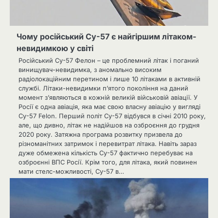
Чому російський Су-57 є найгіршим літаком-
невидимкою у світі
Російський Су-57 Фелон – це проблемний літак і поганий
винищувач-невидимка, з аномально високим
радіолокаційним перетином і лише 10 літаками в активній
службі. Літаки-невидимки п’ятого покоління на даний
момент з’являються в кожній великій військовій авіації. У
Росії є одна авіація, яка має свою власну авіацію у вигляді
Су-57 Felon. Перший політ Су-57 відбувся в січні 2010 року,
але, що дивно, літак не надійшов на озброєння до грудня
2020 року. Затяжна програма розвитку призвела до
різноманітних затримок і перевитрат літака. Навіть зараз
дуже обмежена кількість Су-57 фактично перебуває на
озброєнні ВПС Росії. Крім того, для літака, який повинен
мати стелс-можливості, Су-57 в…