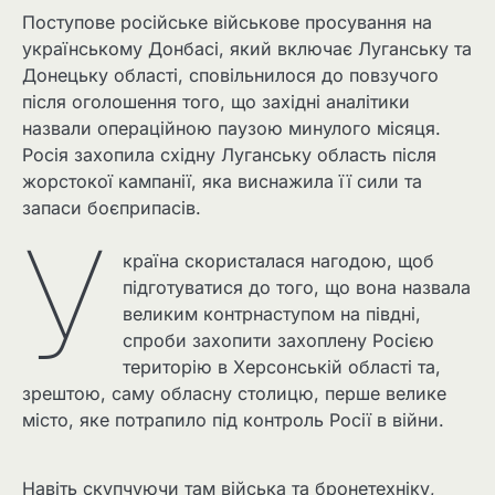
Поступове російське військове просування на
українському Донбасі, який включає Луганську та
Донецьку області, сповільнилося до повзучого
після оголошення того, що західні аналітики
назвали операційною паузою минулого місяця.
Росія захопила східну Луганську область після
жорстокої кампанії, яка виснажила її сили та
запаси боєприпасів.
У
країна скористалася нагодою, щоб
підготуватися до того, що вона назвала
великим контрнаступом на півдні,
спроби захопити захоплену Росією
територію в Херсонській області та,
зрештою, саму обласну столицю, перше велике
місто, яке потрапило під контроль Росії в війни.
Навіть скупчуючи там війська та бронетехніку,