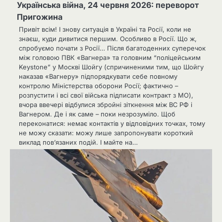
Українська війна, 24 червня 2026: переворот
Пригожина
Привіт всім! І знову ситуація в Україні та Росії, коли не
знаєш, куди дивитися першим. Особливо в Росії. Що ж,
спробуємо почати з Росії… Після багатоденних суперечок
між головою ПВК «Вагнера» та головним “поліцейським
Keystone” у Москві Шойгу (спричиненими тим, що Шойгу
наказав «Вагнеру» підпорядкувати себе повному
контролю Міністерства оборони Росії; фактично –
розпустити і всі свої війська підписати контракт з МО),
вчора ввечері відбулися збройні зіткнення між ВС РФ і
Вагнером. Де і як саме – поки незрозуміло. Щоб
переконатися: немає контактів у відповідних точках, тому
не можу сказати: можу лише запропонувати короткий
виклад пов’язаних подій. І майте на…