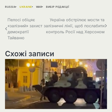
RUSSIA
UKRAINE
WAR
ВИБІР РЕДАКЦІЇ
Навігація
Пелосі обіцяє
Україна обстрілює мости та
«залізний» захист
залізничні лінії, щоб послабити
записів
демократії
контроль Росії над Херсоном
Тайваню
Схожі записи