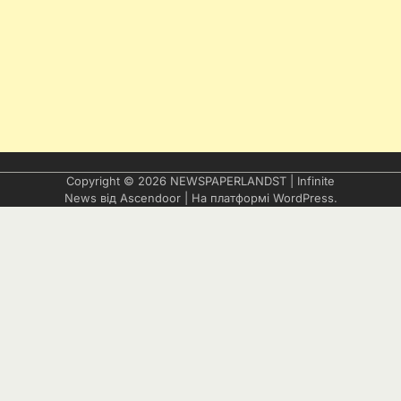
Copyright © 2026
NEWSPAPERLANDST
| Infinite
News від
Ascendoor
| На платформі
WordPress
.