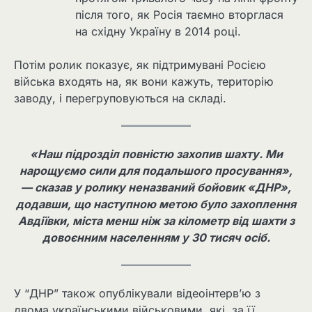
після того, як Росія таємно вторглася
на східну Україну в 2014 році.
Потім ролик показує, як підтримувані Росією
війська входять на, як вони кажуть, територію
заводу, і перегруповуються на складі.
«Наш підрозділ повністю захопив шахту. Ми
нарощуємо сили для подальшого просування»,
— сказав у ролику неназваний бойовик «ДНР»,
додавши, що наступною метою було захоплення
Авдіївки, міста менш ніж за кілометр від шахти з
довоєнним населенням у 30 тисяч осіб.
У “ДНР” також опублікували відеоінтерв’ю з
двома українськими військовими, які, за її