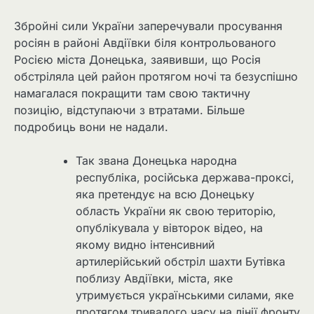
Збройні сили України заперечували просування
росіян в районі Авдіївки біля контрольованого
Росією міста Донецька, заявивши, що Росія
обстріляла цей район протягом ночі та безуспішно
намагалася покращити там свою тактичну
позицію, відступаючи з втратами. Більше
подробиць вони не надали.
Так звана Донецька народна
республіка, російська держава-проксі,
яка претендує на всю Донецьку
область України як свою територію,
опублікувала у вівторок відео, на
якому видно інтенсивний
артилерійський обстріл шахти Бутівка
поблизу Авдіївки, міста, яке
утримується українськими силами, яке
протягом тривалого часу на лінії фронту