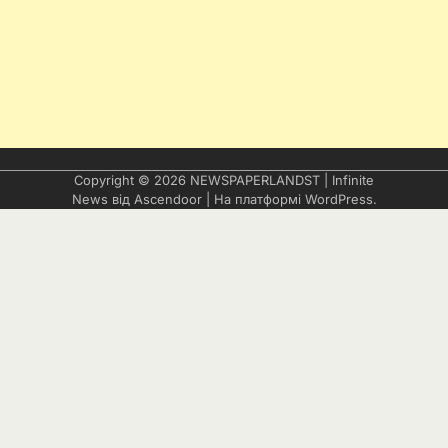
Copyright © 2026
NEWSPAPERLANDST
| Infinite
News від
Ascendoor
| На платформі
WordPress
.