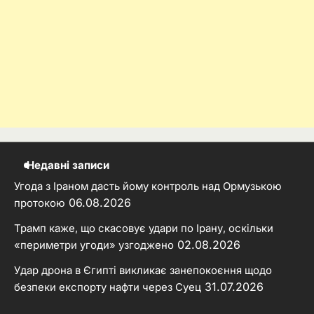
Недавні записи
Угода з Іраном дасть йому контроль над Ормузькою
06.08.2026
протокою
Трамп каже, що скасовує удари по Ірану, оскільки
02.08.2026
«периметри угоди» узгоджено
Удар дрона в Єгипті викликає занепокоєння щодо
31.07.2026
безпеки експорту нафти через Суец