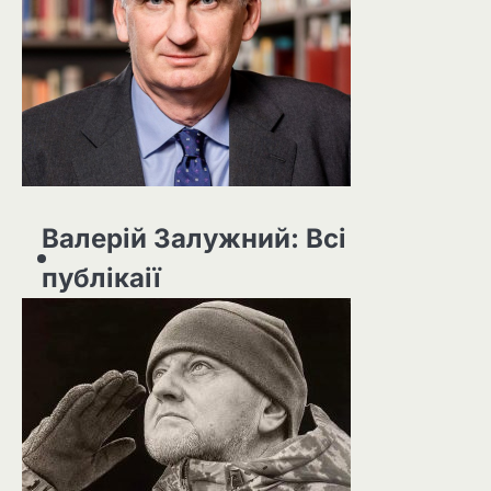
Валерій Залужний: Всі
публікаії