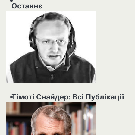
Останнє
Тімоті Снайдер: Всі Публікації