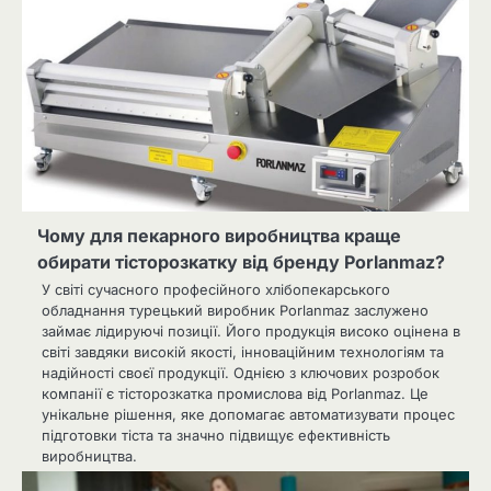
Чому для пекарного виробництва краще
обирати тісторозкатку від бренду Porlanmaz?
У світі сучасного професійного хлібопекарського
обладнання турецький виробник Porlanmaz заслужено
займає лідируючі позиції. Його продукція високо оцінена в
світі завдяки високій якості, інноваційним технологіям та
надійності своєї продукції. Однією з ключових розробок
компанії є тісторозкатка промислова від Porlanmaz. Це
унікальне рішення, яке допомагає автоматизувати процес
підготовки тіста та значно підвищує ефективність
виробництва.