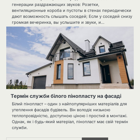
генерации раздражающих звуков: Розетки,
вентиляционные короба и пустоты в стенах периодически
дают возможность слышать соседей; Если у соседей снизу
громкая вечеринка, вы услышите и звуки, и…
Термін служби білого пінопласту на фасаді
Білий пінопласт – один з найпопулярніших матеріалів для
утеплення фасадів будівель. Він володіє низькою
теплопровідністю, доступною ціною і простий в монтажі.
Однак, як і будь-який матеріал, пінопласт має свій термін
служби.