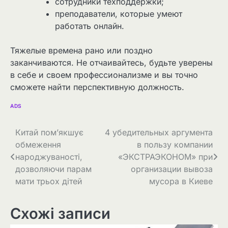
сотрудники техподдержки;
преподаватели, которые умеют
работать онлайн.
Тяжелые времена рано или поздно
заканчиваются. Не отчаивайтесь, будьте уверены
в себе и своем профессионализме и вы точно
сможете найти перспективную должность.
ADS
Навігація
Китай пом’якшує
4 убедительных аргумента
обмеження
в пользу компании
записів
народжуваності,
«ЭКСТРАЭКОНОМ» при
дозволяючи парам
организации вывоза
мати трьох дітей
мусора в Киеве
Схожі записи