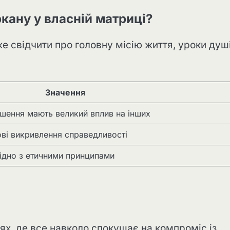
кану у власній матриці?
е свідчити про головну місію життя, уроки душ
Значення
рішення мають великий вплив на інших
ві викривлення справедливості
гідно з етичними принципами
ях, де все навколо спокушає на компроміс із