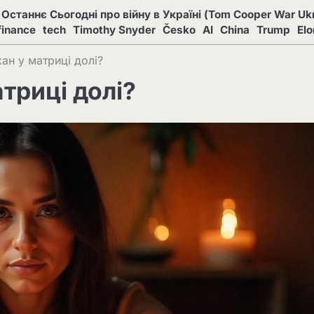
Останнє Сьогодні про війну в Україні (Tom Cooper War Ukr
finance
tech
Timothy Snyder
Česko
AI
China
Trump
El
ан у матриці долі?
триці долі?