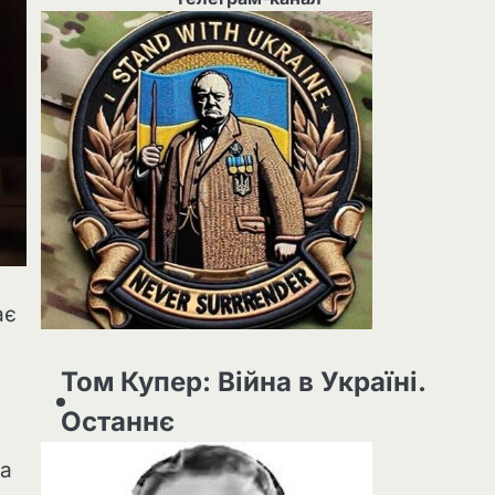
ає
Том Купер: Війна в Україні.
Останнє
на