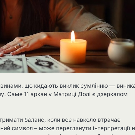
тавинами, що кидають виклик сумлінню — виник
у. Саме 11 аркан у Матриці Долі є дзеркалом
 втримати баланс, коли все навколо втрачає
нний символ – може переглянути інтерпретації 