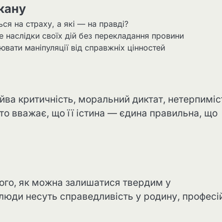
кану
ся на страху, а які — на правді?
е наслідки своїх дій без перекладання провини
вати маніпуляції від справжніх цінностей
ва критичність, моральний диктат, нетерпиміс
то вважає, що її істина — єдина правильна, що
того, як можна залишатися твердим у
 люди несуть справедливість у родину, професі