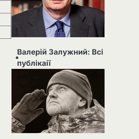
Валерій Залужний: Всі
публікаії