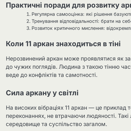
Практичні поради для розвитку ар
Регулярна самооцінка: які рішення базують
Тренування відповідальності: брати на себ
Розвиток критичного мислення: відокремлю
Коли 11 аркан знаходиться в тіні
Нерозвинений аркан може проявлятися як зай
до чужих поглядів. Людина з такою тінню час
веде до конфліктів та самотності.
Сила аркану у світлі
На високих вібраціях 11 аркан — це приклад 
переконаннях, не втрачаючи людяності. Такі
середовище та суспільство загалом.