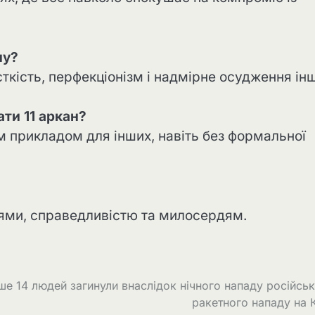
ну?
кість, перфекціонізм і надмірне осудження інш
ати 11 аркан?
м прикладом для інших, навіть без формальної
іями, справедливістю та милосердям.
 14 людей загинули внаслідок нічного нападу російсь
ракетного нападу на 