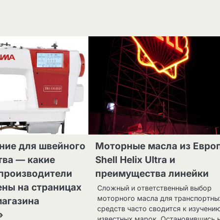
ние для швейного
Моторные масла из Евро
тва — какие
Shell Helix Ultra и
производители
преимущества линейки
ены на страницах
Сложный и ответственный выбор
моторного масла для транспортны
магазина
средств часто сводится к изучени
»
известных марок. Остановившись 