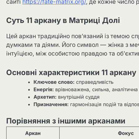
сайті
https://fate-matrix.org/
, де кожне число р
Суть 11 аркану в Матриці Долі
Цей аркан традиційно пов’язаний із темою сп
думками та діями. Його символ — жінка з ме
інтуїцією, між особистою правдою та об’єкт
Основні характеристики 11 аркану
Ключове слово:
справедливість
Енергія:
врівноважена, сильна, аналітична
Архетип:
внутрішній суддя
Призначення:
гармонізація подій та відпов
Порівняння з іншими арканами
Аркан
Фокус