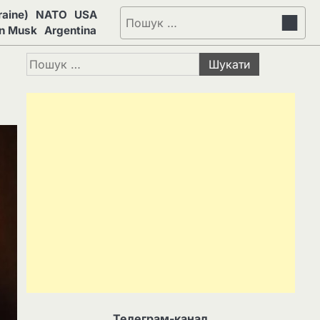
aine)
NATO
USA
Пошук:
on Musk
Argentina
Пошук:
Телеграм-канал