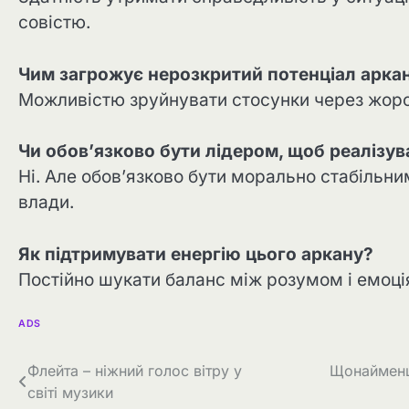
совістю.
Чим загрожує нерозкритий потенціал арка
Можливістю зруйнувати стосунки через жорст
Чи обов’язково бути лідером, щоб реалізув
Ні. Але обов’язково бути морально стабільни
влади.
Як підтримувати енергію цього аркану?
Постійно шукати баланс між розумом і емоц
ADS
Навігація
Флейта – ніжний голос вітру у
Щонайменше
світі музики
записів