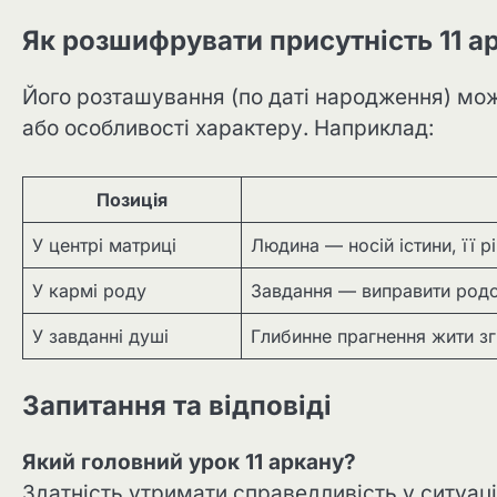
Як розшифрувати присутність 11 ар
Його розташування (по даті народження) мож
або особливості характеру. Наприклад:
Позиція
У центрі матриці
Людина — носій істини, її 
У кармі роду
Завдання — виправити родо
У завданні душі
Глибинне прагнення жити з
Запитання та відповіді
Який головний урок 11 аркану?
Здатність утримати справедливість у ситуаці