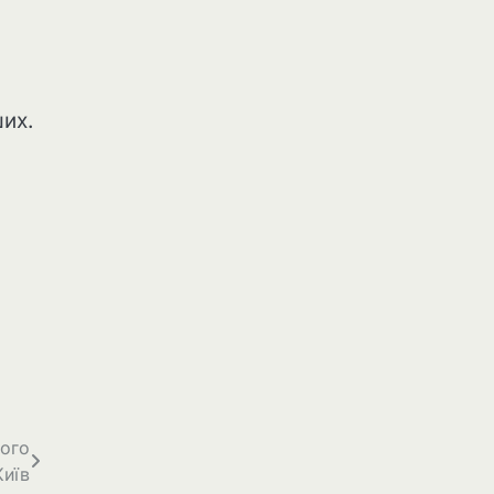
их.
кого
Київ