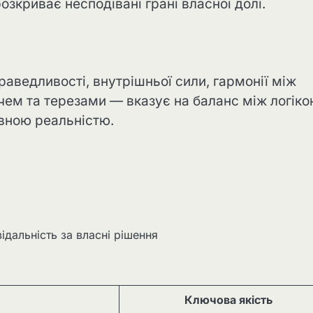
озкриває несподівані грані власної долі.
раведливості, внутрішньої сили, гармонії між
чем та терезами — вказує на баланс між логіко
ивною реальністю.
ідальність за власні рішення
Ключова якість