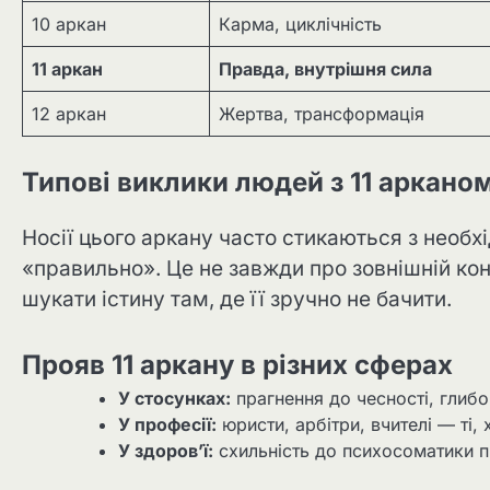
10 аркан
Карма, циклічність
11 аркан
Правда, внутрішня сила
12 аркан
Жертва, трансформація
Типові виклики людей з 11 аркано
Носії цього аркану часто стикаються з необх
«правильно». Це не завжди про зовнішній ко
шукати істину там, де її зручно не бачити.
Прояв 11 аркану в різних сферах
У стосунках:
прагнення до чесності, глибо
У професії:
юристи, арбітри, вчителі — ті,
У здоров’ї:
схильність до психосоматики 