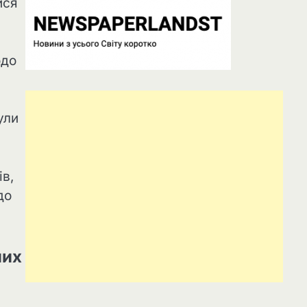
ися
одо
ули
в,
до
них