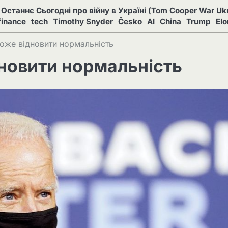
Останнє Сьогодні про війну в Україні (Tom Cooper War Ukr
finance
tech
Timothy Snyder
Česko
AI
China
Trump
El
оже відновити нормальність
новити нормальність