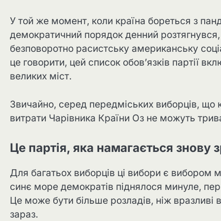
У той же момент, коли країна бореться з пан
демократичний порядок денний розтягнувся,
безповоротно расистську американську соціа
це говорити, цей список обов’язків партії вклю
великих міст.
Звичайно, серед передміських виборців, що 
витрати Чарівника Країни Оз не можуть трив
Це партія, яка намагається знов
Для багатьох виборців ці вибори є вибором 
синє море демократів піднялося минуле, п
Це може бути більше розладів, ніж вразливі 
зараз.