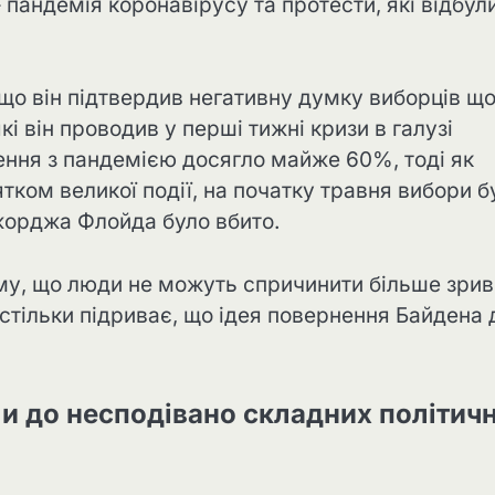
пандемія коронавірусу та протести, які відбул
що він підтвердив негативну думку виборців щ
 він проводив у перші тижні кризи в галузі
ення з пандемією досягло майже 60%, тоді як
тком великої події, на початку травня вибори б
жорджа Флойда було вбито.
му, що люди не можуть спричинити більше зриві
стільки підриває, що ідея повернення Байдена 
ели до несподівано складних політич