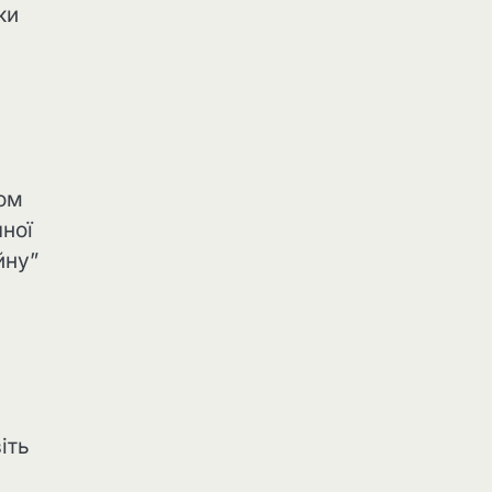
ки
том
ної
йну”
іть