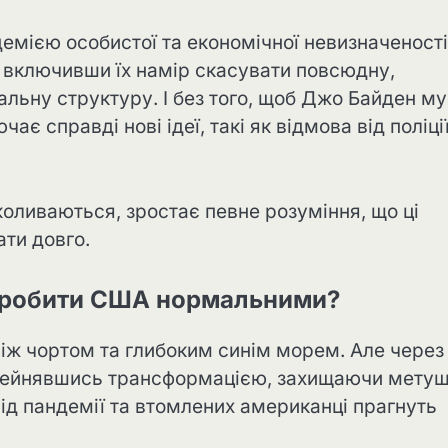
демією особистої та економічної невизначеності
 включивши їх намір скасувати повсюдну,
льну структуру. І без того, щоб Джо Байден м
чає справді нові ідеї, такі як відмова від поліці
коливаються, зростає певне розуміння, що ці
ати довго.
у зробити США нормальними?
між чортом та глибоким синім морем. Але через
ерейнявшись трансформацією, захищаючи мету
від пандемії та втомлених американці прагнуть