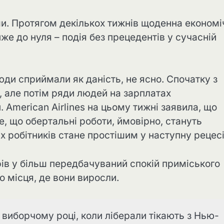
ми. Протягом декількох тижнів щоденна економі
йже до нуля – подія без прецедентів у сучасній
юди сприймали як даність, не ясно. Спочатку з
 але потім ряди людей на зарплатах
 American Airlines на цьому тижні заявила, що
, що обертальні роботи, ймовірно, стануть
их робітників стане простішим у наступну рецес
рів у більш передбачуваний спокій приміського
 місця, де вони виросли.
виборчому році, коли ліберали тікають з Нью-