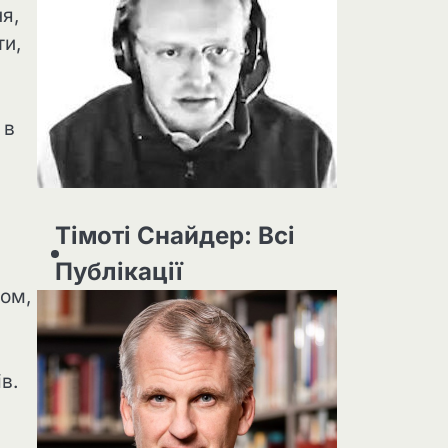
я,
ти,
 в
Тімоті Снайдер: Всі
Публікації
сом,
в.