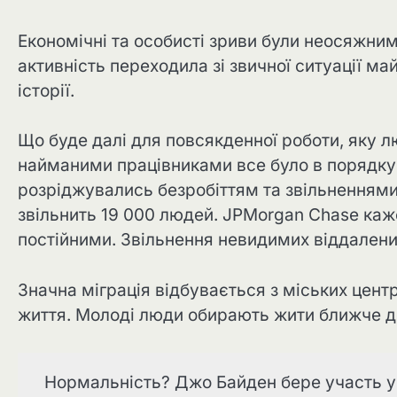
Економічні та особисті зриви були неосяжни
активність переходила зі звичної ситуації ма
історії.
Що буде далі для повсякденної роботи, яку л
найманими працівниками все було в порядку,
розріджувались безробіттям та звільненнями.
звільнить 19 000 людей. JPMorgan Chase каже
постійними. Звільнення невидимих ​​віддален
Значна міграція відбувається з міських цент
життя. Молоді люди обирають жити ближче до
Нормальність? Джо Байден бере участь у 