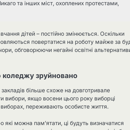
каго та інших міст, охоплених протестами,
авчання дітей – постійно змінюється. Оскільки
дмовляються повертатися на роботу майже за бу
чори, обговорюючи негайні освітні альтернатив
о коледжу зруйновано
 закладів більше схоже на довготривале
 вибори, якщо восени цього року виборці
а виборах, переживають особисте життя.
о які можна пам’ятати, ці будуть визначатися