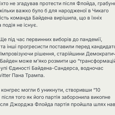
ніхто не згадував протести після Флойда, грабун
скільки важко було б для народженої в Чикаго
ть команда Байдена вирішила, що в їхніх
 подія не існує.
Ще під час первинних виборів до пандемії,
с та інші прогресисти поставили перед кандида
. Імпровізуючи рішення, старійшини Демократич
р Байден може м’яко розмити цю “трансформаці
групі Єдиності Байдена-Сандерса, водночас
itter Пана Трампа.
 конгрес могли б уникнути, створивши “10
 після того як його партія заборонила викопне
 після Джорджа Флойда партія пройшла шлях нав