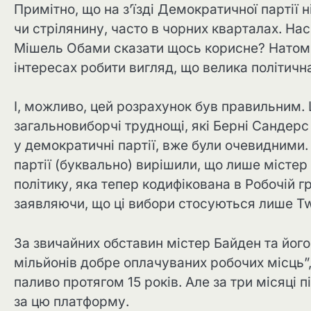
Примітно, що на з’їзді Демократичної партії 
чи стрілянину, часто в чорних кварталах. На
Мішель Обами сказати щось корисне? Натоміс
інтересах робити вигляд, що велика політична
І, можливо, цей розрахунок був правильним. 
загальновиборчі труднощі, які Берні Сандер
у демократичні партії, вже були очевидними
партії (буквально) вирішили, що лише місте
політику, яка тепер кодифікована в Робочій 
заявляючи, що ці вибори стосуються лише Tw
За звичайних обставин містер Байден та його
мільйонів добре оплачуваних робочих місць”,
паливо протягом 15 років. Але за три місяці
за цю платформу.