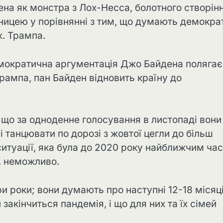
 як монстра з Лох-Несса, болотного створінн
бницею у порівнянні з тим, що думають демокра
. Трампа.
демократична аргументація Джо Байдена полягає
рампа, пан Байден відновить країну до
 що за одноденне голосування в листопаді вони
 танцювати по дорозі з жовтої цегли до більш
ситуації, яка була до 2020 року найближчим ча
, неможливо.
и роки; вони думають про наступні 12-18 місяці
акінчиться пандемія, і що для них та їх сімей