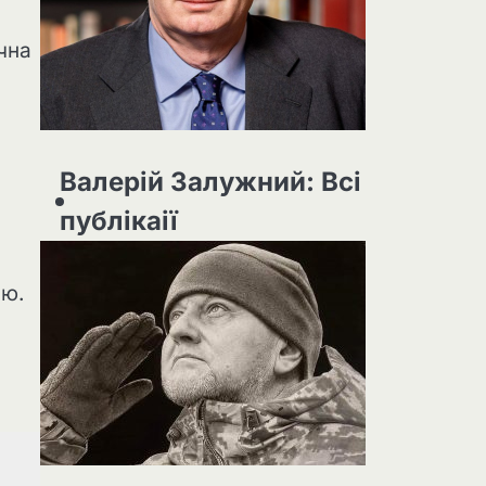
чна
Валерій Залужний: Всі
публікаії
ію.