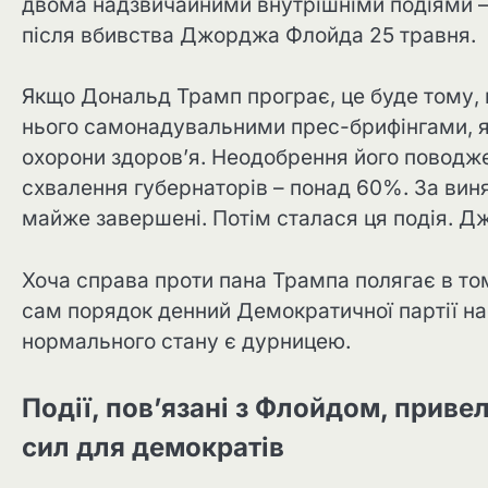
двома надзвичайними внутрішніми подіями – 
після вбивства Джорджа Флойда 25 травня.
Якщо Дональд Трамп програє, це буде тому, 
нього самонадувальними прес-брифінгами, які
охорони здоров’я. Неодобрення його поводж
схвалення губернаторів – понад 60%. За виня
майже завершені. Потім сталася ця подія. Д
Хоча справа проти пана Трампа полягає в то
сам порядок денний Демократичної партії на
нормального стану є дурницею.
Події, пов’язані з Флойдом, прив
сил для демократів