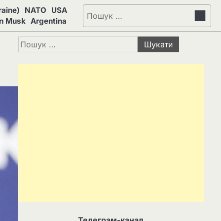
aine)
NATO
USA
Пошук:
on Musk
Argentina
Пошук:
Телеграм-канал