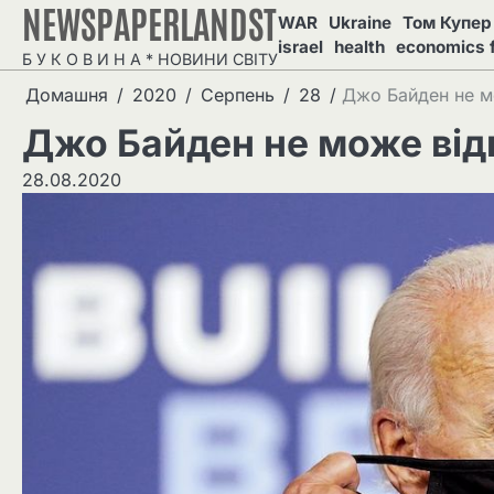
NEWSPAPERLANDST
Перейти
WAR
Ukraine
Том Купер 
до
israel
health
economics 
Б У К О В И Н А * НОВИНИ СВІТУ
вмісту
Домашня
2020
Серпень
28
Джо Байден не м
Джо Байден не може від
28.08.2020