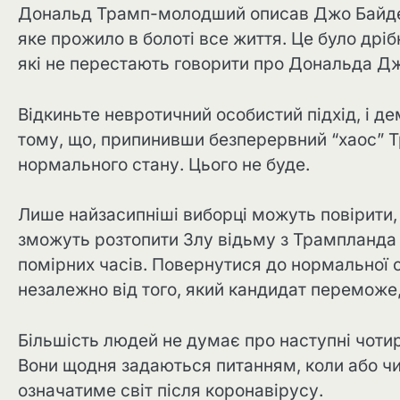
Дональд Трамп-молодший описав Джо Байдена
яке прожило в болоті все життя. Це було дрі
які не перестають говорити про Дональда Дж
Відкиньте невротичний особистий підхід, і 
тому, що, припинивши безперервний “хаос” Т
нормального стану. Цього не буде.
Лише найзасипніші виборці можуть повірити,
зможуть розтопити Злу відьму з Трампланда і
помірних часів. Повернутися до нормальної 
незалежно від того, який кандидат переможе
Більшість людей не думає про наступні чотир
Вони щодня задаються питанням, коли або чи з
означатиме світ після коронавірусу.