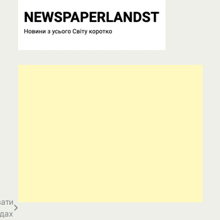
вати
ядах