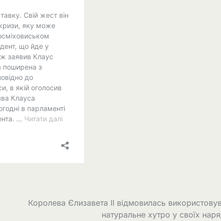
Королева Єлизавета II відмовилась використову
натуральне хутро у своїх нар