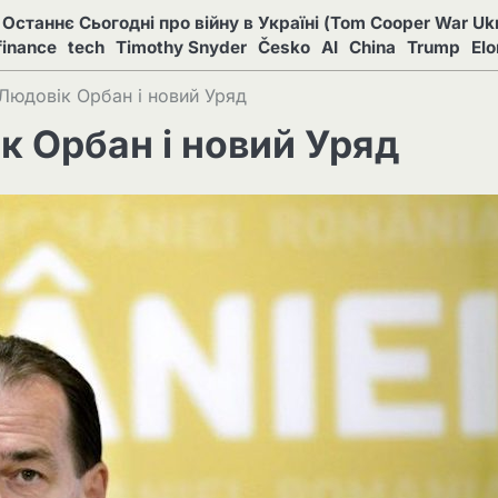
Останнє Сьогодні про війну в Україні (Tom Cooper War Ukr
finance
tech
Timothy Snyder
Česko
AI
China
Trump
El
 Людовік Орбан і новий Уряд
к Орбан і новий Уряд