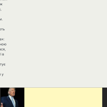
іж
,
м.
рть
а»:
ючою
ася,
і в
птує
 у