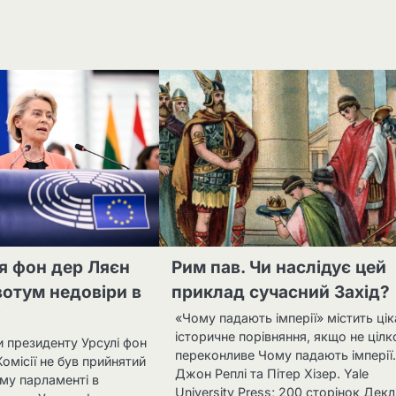
я фон дер Ляєн
Рим пав. Чи наслідує цей
отум недовіри в
приклад сучасний Захід?
і
«Чому падають імперії» містить ці
історичне порівняння, якщо не ціл
и президенту Урсулі фон
переконливе Чому падають імперії
Комісії не був прийнятий
Джон Реплі та Пітер Хізер. Yale
му парламенті в
University Press; 200 сторінок Декл