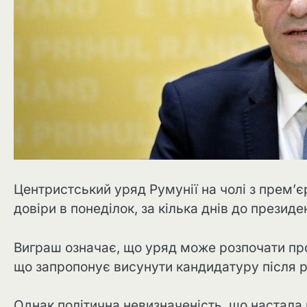
Центристський уряд Румунії на чолі з прем’
довіри в понеділок, за кілька днів до президе
Виграш означає, що уряд може розпочати про
що запропонує висунути кандидатуру після р
Однак політична невизначеність, що настала