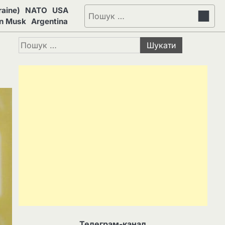
aine)
NATO
USA
Пошук:
on Musk
Argentina
Пошук:
Телеграм-канал