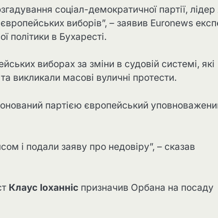
згадування соціал-демократичної партії, лідер 
 європейських виборів”, – заявив Euronews експ
ї політики в Бухаресті.
йських виборах за зміни в судовій системі, які
та викликали масові вуличні протести.
понований партією європейський уповноважени
сом і подали заяву про недовіру”, – сказав
ст
Клаус Іоханніс
призначив Орбана на посаду