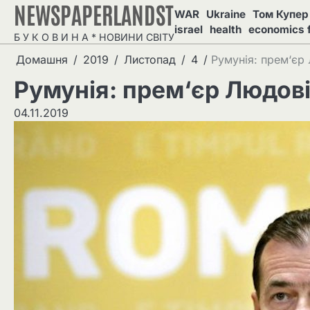
NEWSPAPERLANDST
Перейти
WAR
Ukraine
Том Купер 
до
israel
health
economics 
Б У К О В И Н А * НОВИНИ СВІТУ
вмісту
Домашня
2019
Листопад
4
Румунія: прем‘єр
Румунія: прем‘єр Людові
04.11.2019