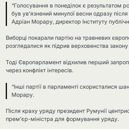
“Голосування в понеділок є результатом ро
був ув’язнений минулої весни одразу після
Адріан Морару, директор Інституту публічно
Виборці покарали партію на травневих європе
розглядалися як підрив верховенства закону 
Тоді Європарламент відхилив перший запро
через конфлікт інтересів.
“Інші партії в парламенті скористалися шан
Морару.
Після краху уряду президент Румунії центри
прем’єр-міністра для формування уряду.