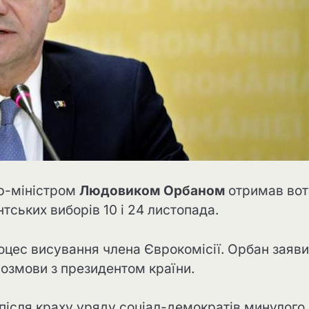
єр-міністром
Людовиком Орбаном
отримав во
нтських виборів 10 і 24 листопада.
цес висування члена Єврокомісії. Орбан заяви
озмови з президентом країни.
 після краху уряду соціал-демократів минулого