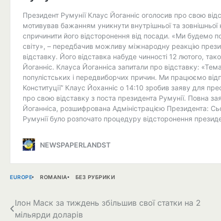
EUROPE
ROMANIA
БЕЗ РУБРИКИ
Навігація
Ілон Маск за тиждень збільшив свої статки на 2
мільярди доларів