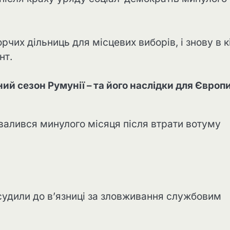
чих дільниць для місцевих виборів, і знову в к
нт.
ий сезон Румунії – та його наслідки для Європи
алився минулого місяця після втрати вотуму
удили до в’язниці за зловживання службовим