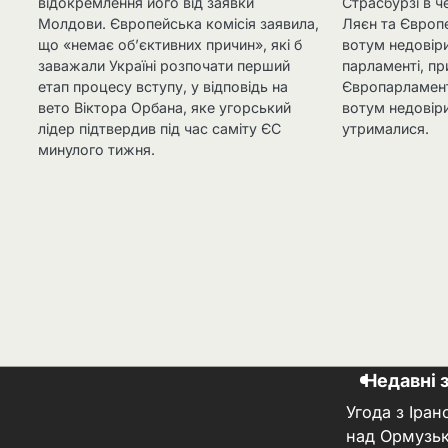
відокремлення його від заявки
Страсбурзі в ч
Молдови. Європейська комісія заявила,
Ляєн та Європ
що «немає об’єктивних причин», які б
вотум недовір
заважали Україні розпочати перший
парламенті, пр
етап процесу вступу, у відповідь на
Європарламент
вето Віктора Орбана, яке угорський
вотум недовіри
лідер підтвердив під час саміту ЄС
утрималися.
минулого тижня.
Недавні 
Угода з Іра
над Ормузь