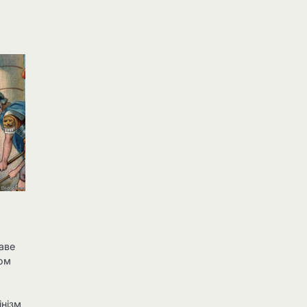
каве
ком
.
інізм