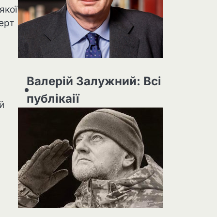
якої
ерт
Валерій Залужний: Всі
публікаії
й