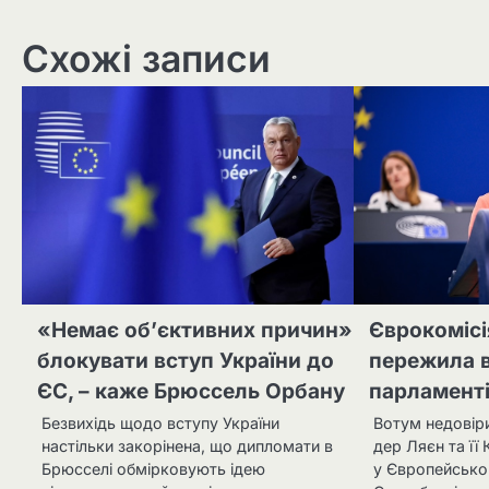
записів
Схожі записи
«Немає об’єктивних причин»
Єврокомісі
блокувати вступ України до
пережила в
ЄС, – каже Брюссель Орбану
парламент
Безвихідь щодо вступу України
Вотум недовір
настільки закорінена, що дипломати в
дер Ляєн та її 
Брюсселі обмірковують ідею
у Європейсько