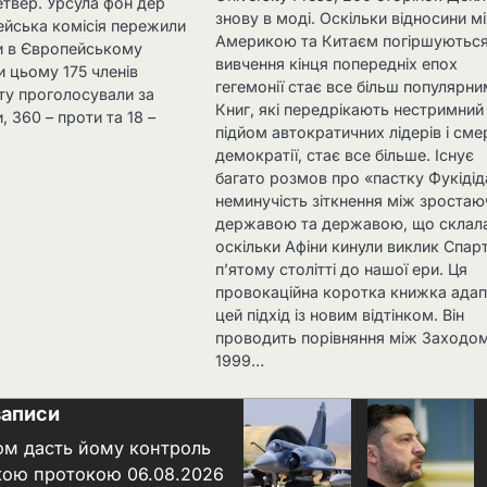
етвер. Урсула фон дер
знову в моді. Оскільки відносини м
ейська комісія пережили
Америкою та Китаєм погіршуються
и в Європейському
вивчення кінця попередніх епох
и цьому 175 членів
гегемонії стає все більш популярни
у проголосували за
Книг, які передрікають нестримний
, 360 – проти та 18 –
підйом автократичних лідерів і сме
демократії, стає все більше. Існує
багато розмов про «пастку Фукідід
неминучість зіткнення між зроста
державою та державою, що склал
оскільки Афіни кинули виклик Спарт
п’ятому столітті до нашої ери. Ця
провокаційна коротка книжка ада
цей підхід із новим відтінком. Він
проводить порівняння між Заходом
1999…
записи
ном дасть йому контроль
кою протокою
06.08.2026