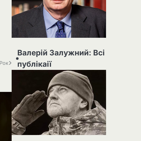
Валерій Залужний: Всі
публікаії
-Рок