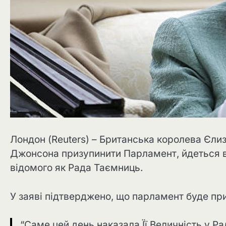
Лондон (Reuters) – Британська королева Єли
Джонсона призупинити Парламент, йдеться в 
відомого як Рада Таємниць.
У заяві підтверджено, що парламент буде при
“Саме цей день наказала Її Величність у Р