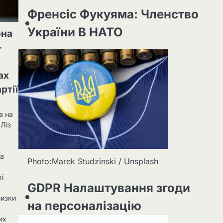
Френсіс Фукуяма: Членство
України В НАТО
она
-
ах
ртії
а на
 Ліз
ра
Photo:Marek Studzinski / Unsplash
ї
GDPR Налаштування згоди
низки
на персоналізацію
их