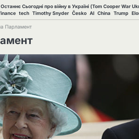
Останнє Сьогодні про війну в Україні (Tom Cooper War Ukr
finance
tech
Timothy Snyder
Česko
AI
China
Trump
El
ла Парламент
ламент