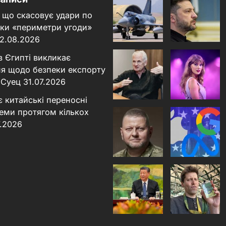
 що скасовує удари по
льки «периметри угоди»
2.08.2026
в Єгипті викликає
я щодо безпеки експорту
 Суец
31.07.2026
є китайські переносні
теми протягом кількох
7.2026