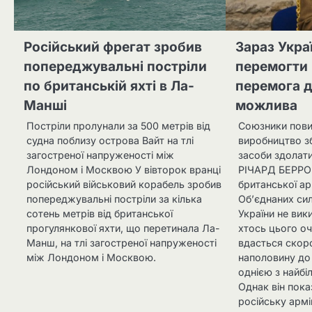
Російський фрегат зробив
Зараз Укра
попереджувальні постріли
перемогти 
по британській яхті в Ла-
перемога д
Манші
можлива
Постріли пролунали за 500 метрів від
Союзники пови
судна поблизу острова Вайт на тлі
виробництво з
загостреної напруженості між
засоби здолат
Лондоном і Москвою У вівторок вранці
РІЧАРД БЕРРОН
російський військовий корабель зробив
британської ар
попереджувальні постріли за кілька
Об’єднаних си
сотень метрів від британської
України не вик
прогулянкової яхти, що перетинала Ла-
хтось цього оч
Манш, на тлі загостреної напруженості
вдасться скор
між Лондоном і Москвою.
наполовину до
однією з найбі
Однак він пок
російську армі