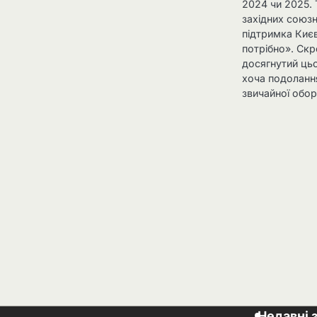
2024 чи 2025.
західних союз
підтримка Києв
потрібно». Ск
досягнутий цьо
хоча подоланн
звичайної обо
Недавні 