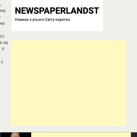
,
вну
-
 на
асс
а на
. У
 з