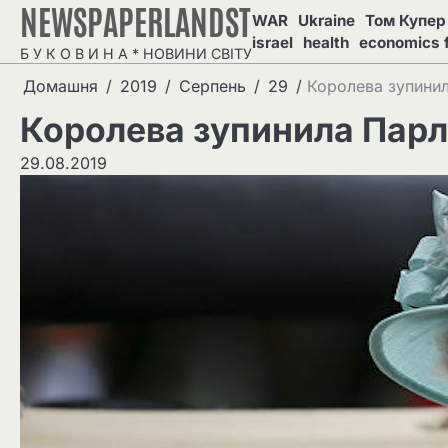
NEWSPAPERLANDST
Перейти
WAR
Ukraine
Том Купер 
до
israel
health
economics 
Б У К О В И Н А * НОВИНИ СВІТУ
вмісту
Домашня
2019
Серпень
29
Королева зупини
Королева зупинила Пар
29.08.2019