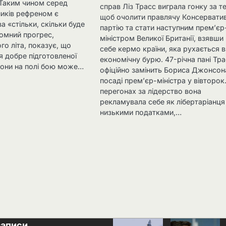
 Таким чином серед
справ Ліз Трасс виграла гонку за те
ників рефреном є
щоб очолити правлячу Консервати
а «стільки, скільки буде
партію та стати наступним прем’єр
ромний прогрес,
міністром Великої Британії, взявши
го літа, показує, що
себе кермо країни, яка рухається в
я добре підготовленої
економічну бурю. 47-річна пані Тр
рони на полі бою може…
офіційно замінить Бориса Джонсон
посаді прем’єр-міністра у вівторок
перегонах за лідерство вона
рекламувала себе як лібертаріанця
низькими податками,…
записи