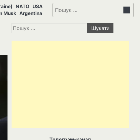
aine)
NATO
USA
Пошук:
on Musk
Argentina
Пошук:
Телеграм-канал