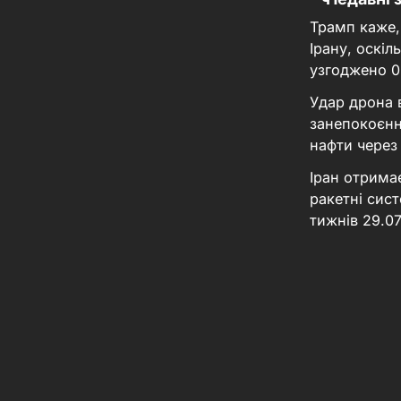
Трамп каже,
Ірану, оскі
узгоджено
0
Удар дрона 
занепокоєнн
нафти через
Іран отрима
ракетні сис
тижнів
29.0