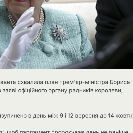
завета схвалила план прем’єр-міністра Бориса
заяві офіційного органу радників королеви,
зупинено в день між 9 і 12 вересня до 14 жовтн
аді, щоб парламент пророкував день не раніше