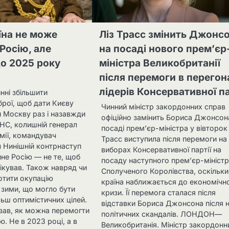
їна не може
Ліз Трасс змінить Джонс
Росію, але
на посаді нового прем’єр
о 2025 року
міністра Великобританії
після перемоги в перегон
лідерів Консервативної па
нні збільшити
брої, щоб дати Києву
Чинний міністр закордонних справ
и Москву раз і назавжди
офіційно замінить Бориса Джонсон
С, колишній генерал
посаді прем’єр-міністра у вівторок
мії, командувач
Трасс виступила після перемоги на
л Нинішній контрнаступ
виборах Консервативної партії на
ине Росію — не те, щоб
посаду наступного прем’єр-мініст
ікував. Також навряд чи
Сполученого Королівства, оскільки
отити окупацію
країна наближається до економічно
 зими, що могло бути
кризи. Її перемога сталася після
льш оптимістичних цілей.
відставки Бориса Джонсона після 
азав, як можна перемогти
політичних скандалів. ЛОНДОН—
ю. Не в 2023 році, а в
Великобританія. Міністр закордонн