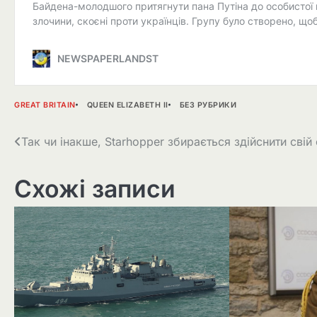
GREAT BRITAIN
QUEEN ELIZABETH II
БЕЗ РУБРИКИ
Навігація
Так чи інакше, Starhopper збирається здійснити свій 
записів
Схожі записи