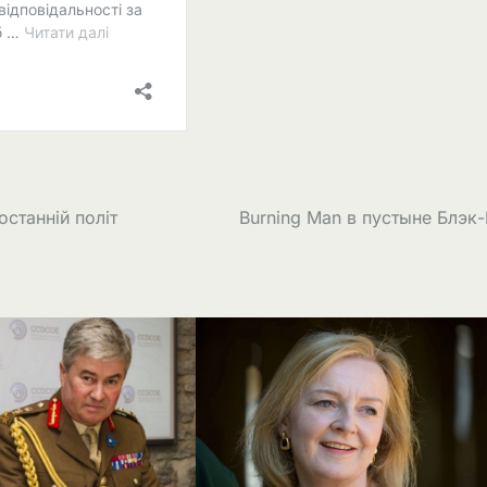
останній політ
Burning Man в пустыне Блэк