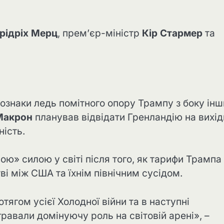
рідріх Мерц
, прем’єр-міністр
Кір Стармер
та
ознаки ледь помітного опору Трампу з боку інш
Макрон
планував відвідати Гренландію на вихід
ість.
ю» силою у світі після того, як тарифи Трампа
і між США та їхнім північним сусідом.
тягом усієї Холодної війни та в наступні
гравали домінуючу роль на світовій арені», –