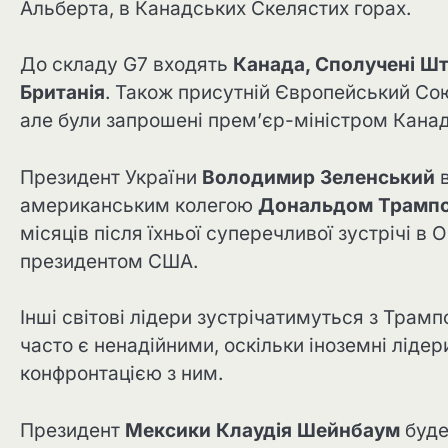
Альберта, в Канадських Скелястих горах.
До складу G7 входять
Канада, Сполучені Шта
Британія
. Також присутній Європейський Союз
але були запрошені прем’єр-міністром Кана
Президент України
Володимир Зеленський
в
американським колегою
Дональдом Трамп
місяців після їхньої суперечливої ​​зустрічі в
президентом США.
Інші світові лідери зустрічатимуться з Трампо
часто є ненадійними, оскільки іноземні ліде
конфронтацією з ним.
Президент
Мексики Клаудія Шейнбаум
буде 