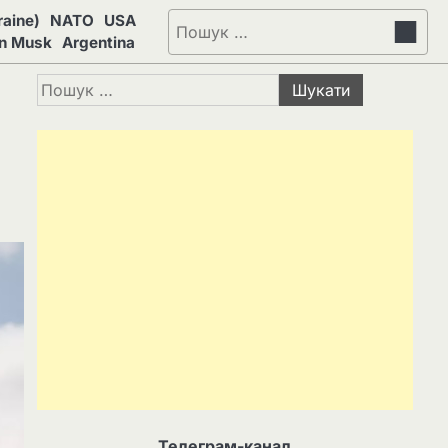
aine)
NATO
USA
Пошук:
on Musk
Argentina
Пошук:
Телеграм-канал