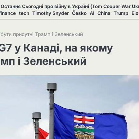
Останнє Сьогодні про війну в Україні (Tom Cooper War Ukr
finance
tech
Timothy Snyder
Česko
AI
China
Trump
El
 бути присутні Трамп і Зеленський
 G7 у Канаді, на якому
мп і Зеленський