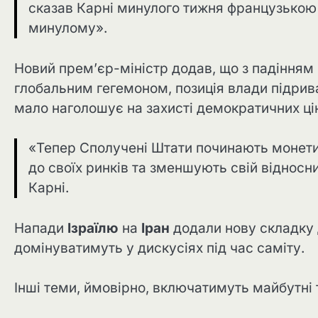
сказав Карні минулого тижня французькою
минулому».
Новий прем’єр-міністр додав, що з падінням 
глобальним гегемоном, позиція влади підрив
мало наголошує на захисті демократичних ці
«Тепер Сполучені Штати починають монетиз
до своїх ринків та зменшують свій відносн
Карні.
Напади
Ізраїлю
на
Іран
додали нову складку д
домінуватимуть у дискусіях під час саміту.
Інші теми, ймовірно, включатимуть майбутні