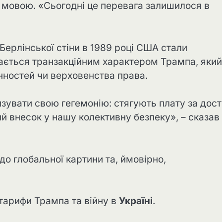
 мовою. «Сьогодні це перевага залишилося в
Берлінської стіни в 1989 році США стали
ається транзакційним характером Трампа, який
нностей чи верховенства права.
увати свою гегемонію: стягують плату за дос
ий внесок у нашу колективну безпеку», – сказав
о глобальної картини та, ймовірно,
 тарифи Трампа та війну в
Україні
.