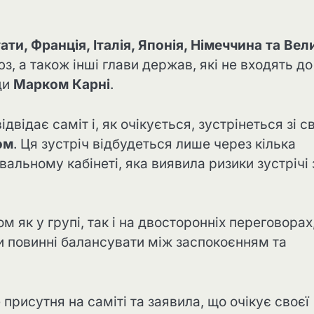
ти, Франція, Італія, Японія, Німеччина та Вел
, а також інші глави держав, які не входять до
ди
Марком Карні
.
ідвідає саміт і, як очікується, зустрінеться зі с
ом
. Ця зустріч відбудеться лише через кілька
 Овальному кабінеті, яка виявила ризики зустрічі 
м як у групі, так і на двосторонніх переговорах,
ри повинні балансувати між заспокоєнням та
присутня на саміті та заявила, що очікує своєї