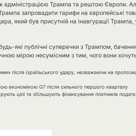
іж адміністрацією Трампа та рештою Європи. А
а Трампа запровадити тарифи на європейські то
ра, який був присутній на інавгурації Трампа, 
будь-які публічні суперечки з Трампом, баченн
ною мірою несумісним з тим, чого вони хочуть
ими» після ізраїльського удару, незважаючи на пропози
чою економікою G7 після сильного першого кварталу
орують цілі та збільшують фінансування платників податк