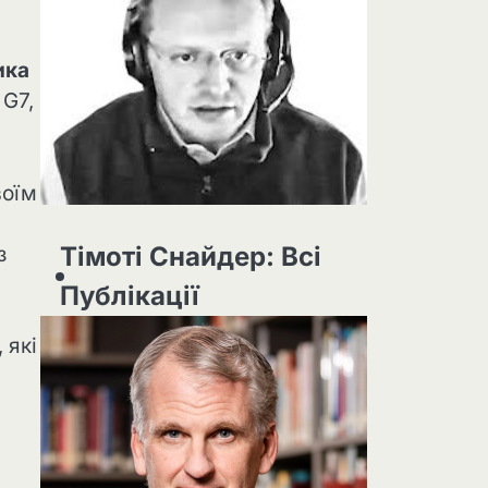
ика
 G7,
воїм
Тімоті Снайдер: Всі
з
Публікації
 які