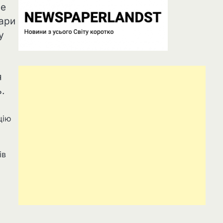
ле
вари
у
я
.
цію
ів