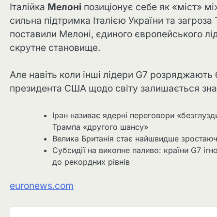
Італійка
Мелоні
позиціонує себе як «міст» м
сильна підтримка Італією України та загроз
поставили Мелоні, єдиного європейського ліде
скрутне становище.
Але навіть коли інші лідери G7 розряджають 
президента США щодо світу залишається знач
Іран називає ядерні переговори «безглузд
Трампа «другого шансу»
Велика Британія стає найшвидше зростаю
Субсидії на викопне паливо: країни G7 ігн
до рекордних рівнів
euronews.com