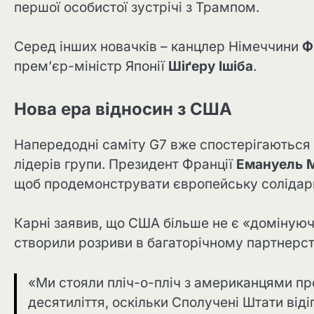
першої особистої зустрічі з Трампом.
Серед інших новачків – канцлер Німеччини
Ф
прем’єр-міністр Японії
Шіґеру Ішіба
.
Нова ера відносин з США
Напередодні саміту G7 вже спостерігаються 
лідерів групи. Президент Франції
Емануель 
щоб продемонструвати європейську солідарн
Карні заявив, що США більше не є «домінуючо
створили розриви в багаторічному партнерств
«Ми стояли пліч-о-пліч з американцями про
десятиліття, оскільки Сполучені Штати віді