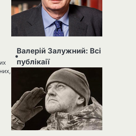
Валерій Залужний: Всі
публікаії
их
них,