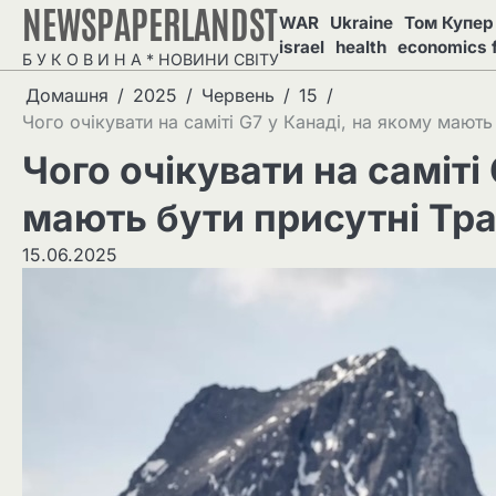
NEWSPAPERLANDST
Перейти
WAR
Ukraine
Том Купер 
до
israel
health
economics 
Б У К О В И Н А * НОВИНИ СВІТУ
вмісту
Домашня
2025
Червень
15
Чого очікувати на саміті G7 у Канаді, на якому мають
Чого очікувати на саміті
мають бути присутні Тра
15.06.2025