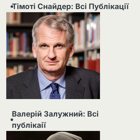
Тімоті Снайдер: Всі Публікації
Валерій Залужний: Всі
публікаії