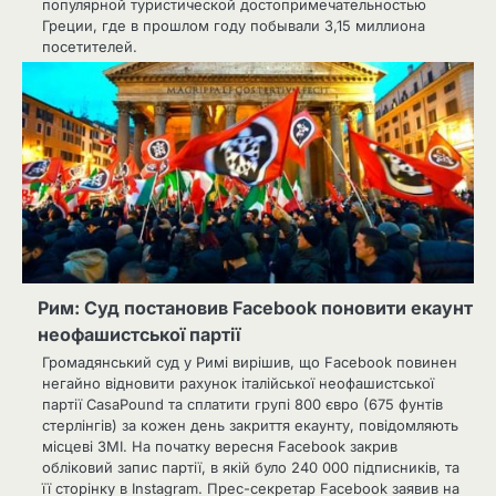
популярной туристической достопримечательностью
Греции, где в прошлом году побывали 3,15 миллиона
посетителей.
Рим: Суд постановив Facebook поновити екаунт
неофашистської партії
Громадянський суд у Римі вирішив, що Facebook повинен
негайно відновити рахунок італійської неофашистської
партії CasaPound та сплатити групі 800 євро (675 фунтів
стерлінгів) за кожен день закриття екаунту, повідомляють
місцеві ЗМІ. На початку вересня Facebook закрив
обліковий запис партії, в якій було 240 000 підписників, та
її сторінку в Instagram. Прес-секретар Facebook заявив на