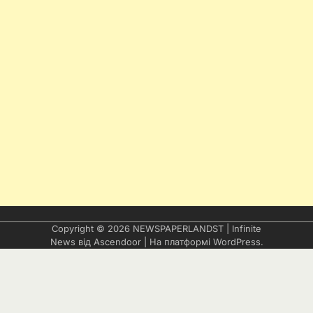
Copyright © 2026
NEWSPAPERLANDST
| Infinite
News від
Ascendoor
| На платформі
WordPress
.