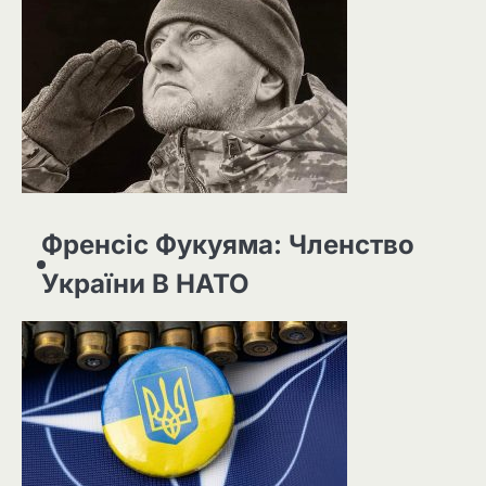
Френсіс Фукуяма: Членство
України В НАТО