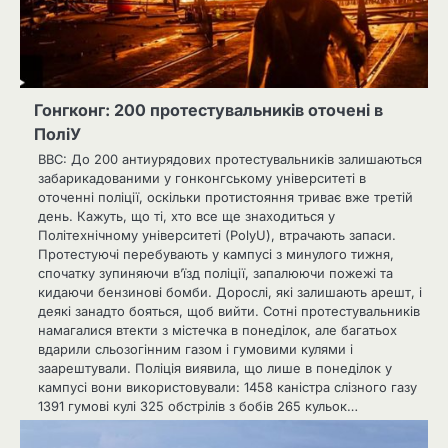
Гонгконг: 200 протестувальників оточені в
ПоліУ
BBC: До 200 антиурядових протестувальників залишаються
забарикадованими у гонконгському університеті в
оточенні поліції, оскільки протистояння триває вже третій
день. Кажуть, що ті, хто все ще знаходиться у
Політехнічному університеті (PolyU), втрачають запаси.
Протестуючі перебувають у кампусі з минулого тижня,
спочатку зупиняючи в’їзд поліції, запалюючи пожежі та
кидаючи бензинові бомби. Дорослі, які залишають арешт, і
деякі занадто бояться, щоб вийти. Сотні протестувальників
намагалися втекти з містечка в понеділок, але багатьох
вдарили сльозогінним газом і гумовими кулями і
заарештували. Поліція виявила, що лише в понеділок у
кампусі вони використовували: 1458 каністра слізного газу
1391 гумові кулі 325 обстрілів з бобів 265 кульок…