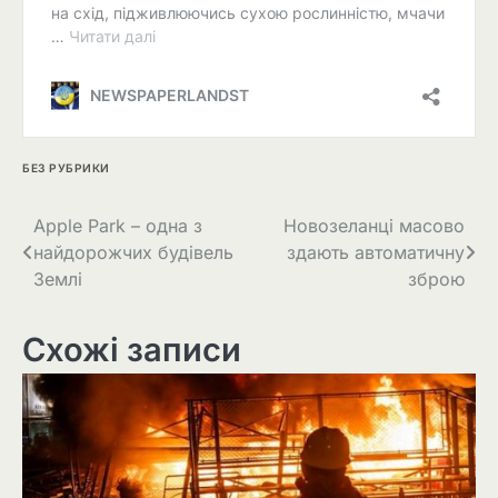
БЕЗ РУБРИКИ
Навігація
Apple Park – одна з
Новозеланці масово
найдорожчих будівель
здають автоматичну
записів
Землі
зброю
Схожі записи