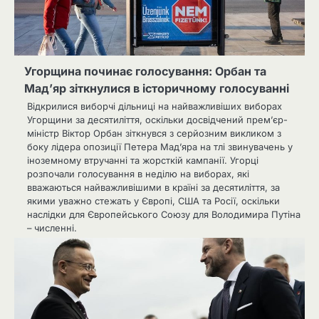
Угорщина починає голосування: Орбан та
Мад’яр зіткнулися в історичному голосуванні
Відкрилися виборчі дільниці на найважливіших виборах
Угорщини за десятиліття, оскільки досвідчений прем’єр-
міністр Віктор Орбан зіткнувся з серйозним викликом з
боку лідера опозиції Петера Мад’яра на тлі звинувачень у
іноземному втручанні та жорсткій кампанії. Угорці
розпочали голосування в неділю на виборах, які
вважаються найважливішими в країні за десятиліття, за
якими уважно стежать у Європі, США та Росії, оскільки
наслідки для Європейського Союзу для Володимира Путіна
– численні.