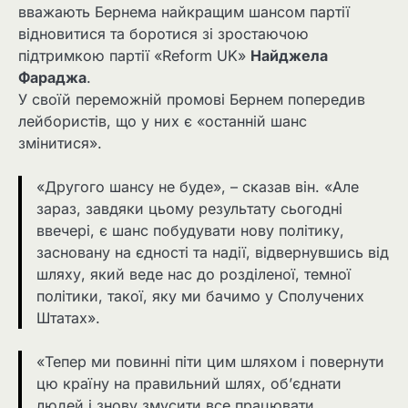
вважають Бернема найкращим шансом партії
відновитися та боротися зі зростаючою
підтримкою партії «Reform UK»
Найджела
Фараджа
.
У своїй переможній промові Бернем попередив
лейбористів, що у них є «останній шанс
змінитися».
«Другого шансу не буде», – сказав він. «Але
зараз, завдяки цьому результату сьогодні
ввечері, є шанс побудувати нову політику,
засновану на єдності та надії, відвернувшись від
шляху, який веде нас до розділеної, темної
політики, такої, яку ми бачимо у Сполучених
Штатах».
«Тепер ми повинні піти цим шляхом і повернути
цю країну на правильний шлях, об’єднати
людей і знову змусити все працювати