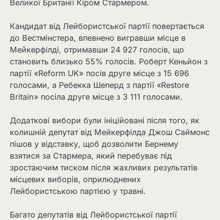
Великої Британії Кіром Стармером.
Кандидат від Лейбористської партії повертається
до Вестмінстера, впевнено вигравши місце в
Мейкерфілді, отримавши 24 927 голосів, що
становить близько 55% голосів. Роберт Кеньйон з
партії «Reform UK» посів друге місце з 15 696
голосами, а Ребекка Шеперд з партії «Restore
Britain» посіла друге місце з 3 111 голосами.
Додаткові вибори були ініційовані після того, як
колишній депутат від Мейкерфілда Джош Саймонс
пішов у відставку, щоб дозволити Бернему
взятися за Стармера, який перебуває під
зростаючим тиском після жахливих результатів
місцевих виборів, оприлюднених
Лейбористською партією у травні.
Багато депутатів від Лейбористської партії