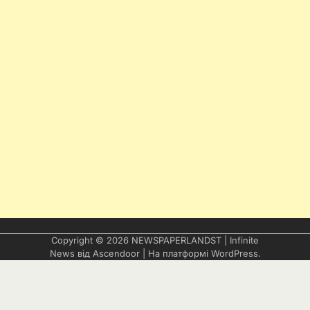
Copyright © 2026
NEWSPAPERLANDST
| Infinite
News від
Ascendoor
| На платформі
WordPress
.