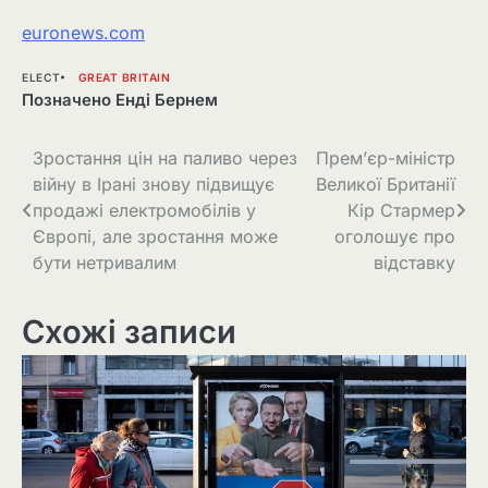
euronews.com
ELECT
GREAT BRITAIN
Позначено
Енді Бернем
Навігація
Зростання цін на паливо через
Прем’єр-міністр
війну в Ірані знову підвищує
Великої Британії
записів
продажі електромобілів у
Кір Стармер
Європі, але зростання може
оголошує про
бути нетривалим
відставку
Схожі записи