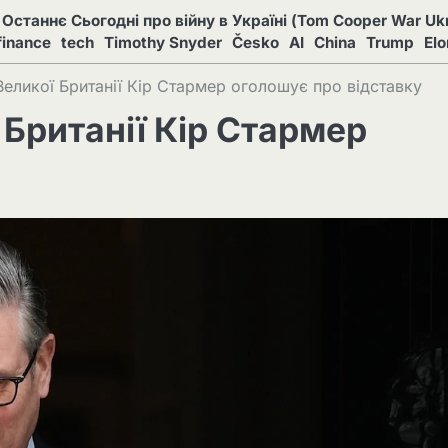
Останнє Сьогодні про війну в Україні (Tom Cooper War Ukr
finance
tech
Timothy Snyder
Česko
AI
China
Trump
El
Великої Британії Кір Стармер оголошує про відставку
 Британії Кір Стармер