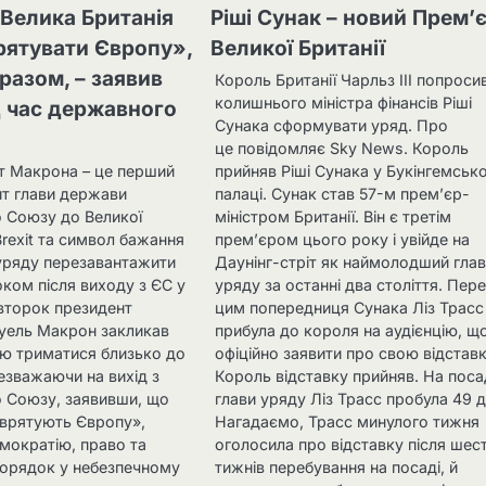
 Велика Британія
Ріші Сунак – новий Прем’
рятувати Європу»,
Великої Британії
азом, – заявив
Король Британії Чарльз ІІІ попроси
колишнього міністра фінансів Ріші
 час державного
Сунака сформувати уряд. Про
це повідомляє Sky News. Король
ит Макрона – це перший
прийняв Ріші Сунака у Букінгемськ
ит глави держави
палаці. Сунак став 57-м прем’єр-
 Союзу до Великої
міністром Британії. Він є третім
 Brexit та символ бажання
прем’єром цього року і увійде на
уряду перезавантажити
Даунінг-стріт як наймолодший гла
оком після виходу з ЄС у
уряду за останні два століття. Пер
івторок президент
цим попередниця Сунака Ліз Трасс
уель Макрон закликав
прибула до короля на аудієнцію, щ
ію триматися близько до
офіційно заявити про свою відставк
незважаючи на вихід з
Король відставку прийняв. На поса
 Союзу, заявивши, що
глави уряду Ліз Трасс пробула 49 д
«врятують Європу»,
Нагадаємо, Трасс минулого тижня
мократію, право та
оголосила про відставку після шес
орядок у небезпечному
тижнів перебування на посаді, й