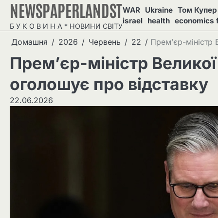
NEWSPAPERLANDST
Перейти
WAR
Ukraine
Том Купер 
до
israel
health
economics 
Б У К О В И Н А * НОВИНИ СВІТУ
вмісту
Домашня
2026
Червень
22
Прем’єр-міністр 
Прем’єр-міністр Великої
оголошує про відставку
22.06.2026