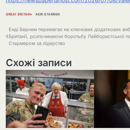
https://newspaperlandst.com/2026/07/08/valer
GREAT BRITAIN
KEIR STARMER
Навігація
Енді Бернем перемагає на ключових додаткових виб
Британії, розпочинаючи боротьбу Лейбористської пар
записів
Стармером за лідерство
Схожі записи