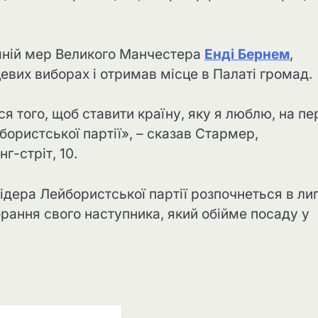
ишній мер Великого Манчестера
Енді Бернем
,
евих виборах і отримав місце в Палаті громад.
я того, щоб ставити країну, яку я люблю, на п
бористської партії», – сказав Стармер,
-стріт, 10.
дера Лейбористської партії розпочнеться в липн
рання свого наступника, який обійме посаду у