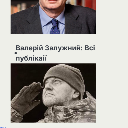
Валерій Залужний: Всі
публікаії