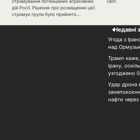
стримування потенційних агресивних
світі.
дій Росії. Рішення про розміщення цієї
стримує групи було прийнято…
Недавні 
Угода з Іра
над Ормузь
Трамп каже,
Ірану, оскі
узгоджено
0
Удар дрона 
занепокоєнн
нафти через