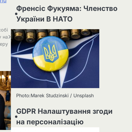
jnu
Френсіс Фукуяма: Членство
України В НАТО
собі
у на
Перу
Photo:Marek Studzinski / Unsplash
GDPR Налаштування згоди
на персоналізацію