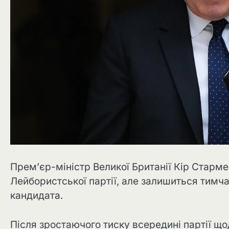
Прем’єр-міністр Великої Британії Кір Старме
Лейбористської партії, але залишиться тимч
кандидата.
Після зростаючого тиску всередині партії щ