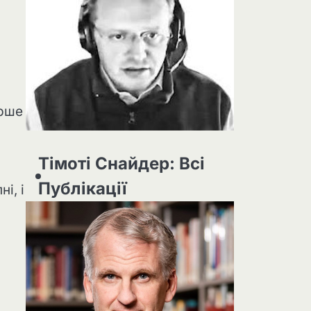
ерше
Тімоті Снайдер: Всі
Публікації
і, і