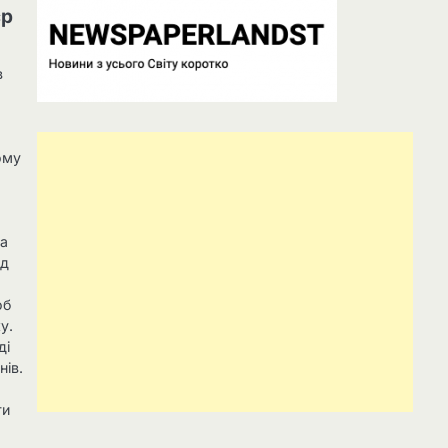
єр
в
ому
ва
ед
об
у.
ді
нів.
ти