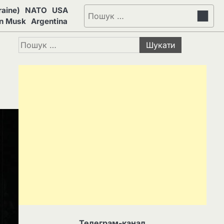
aine)
NATO
USA
Пошук:
on Musk
Argentina
Пошук:
Телеграм-канал