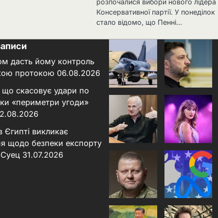
розпочалися вибори нового лідера
Консервативної партії. У понеділок
стало відомо, що Пенні…
записи
ном дасть йому контроль
кою протокою
06.08.2026
 що скасовує удари по
льки «периметри угоди»
2.08.2026
в Єгипті викликає
я щодо безпеки експорту
 Суец
31.07.2026