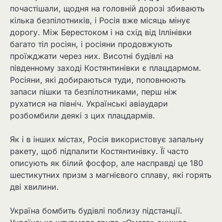
почастішали, щодня на головній дорозі збивають
кілька безпілотників, і Росія вже місяць мінує
дорогу. Між Берестоком і на схід від Іллінівки
багато тіл росіян, і росіяни продовжують
проїжджати через них. Висотні будівлі на
південному заході Костянтинівки є плацдармом.
Росіяни, які добираються туди, поповнюють
запаси пішки та безпілотниками, перш ніж
рухатися на північ. Українські авіаудари
розбомбили деякі з цих плацдармів.
Як і в інших містах, Росія використовує запальну
ракету, щоб підпалити Костянтинівку. Її часто
описують як білий фосфор, але насправді це 180
шестикутних призм з магнієвого сплаву, які горять
дві хвилини.
Україна бомбить будівлі поблизу підстанції.