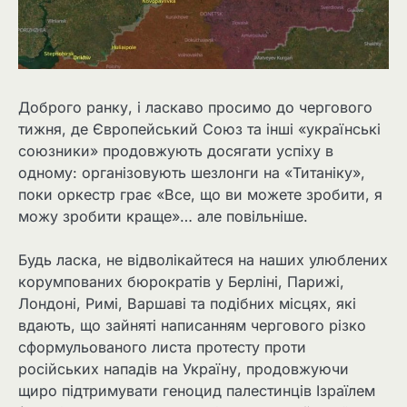
Доброго ранку, і ласкаво просимо до чергового
тижня, де Європейський Союз та інші «українські
союзники» продовжують досягати успіху в
одному: організовують шезлонги на «Титаніку»,
поки оркестр грає «Все, що ви можете зробити, я
можу зробити краще»… але повільніше.
Будь ласка, не відволікайтеся на наших улюблених
корумпованих бюрократів у Берліні, Парижі,
Лондоні, Римі, Варшаві та подібних місцях, які
вдають, що зайняті написанням чергового різко
сформульованого листа протесту проти
російських нападів на Україну, продовжуючи
щиро підтримувати геноцид палестинців Ізраїлем