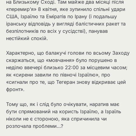
на Близькому Сході. Там майже два місяці після
«перемир’я» 8 квітня, яке зупинило спільні удари
США, Ізраїлю та Еміратів по Ірану (і подальшу
іранську відповідь у вигляді балістичних ракет та
безпілотників по всіх у сусідстві), панував
нестійкий спокій.
Характерно, що балакучі голови по всьому Заходу
скаржаться, що «мовчання» було порушено в
неділю ввечері близько 22:00 за місцевим часом;
як «сирени завили по півночі Ізраїлю», про
«сигнали про те, що Тегеран знову відкриває цей
фронт».
Тому що, як і слід було очікувати, наратив має
бути спрямований на користь Ізраїлю, а Ізраїль
ніколи не є стороною, яка спричинила чи
розпочала проблеми…?