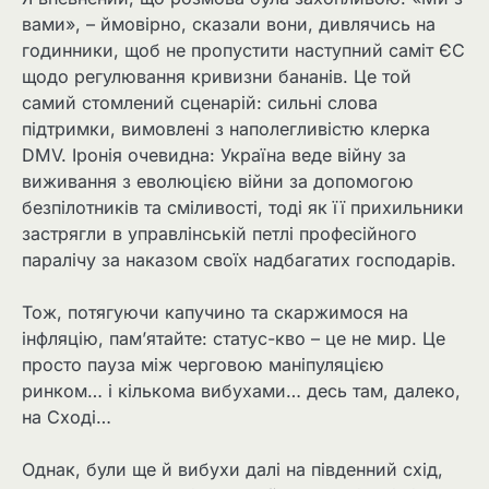
вами», – ймовірно, сказали вони, дивлячись на
годинники, щоб не пропустити наступний саміт ЄС
щодо регулювання кривизни бананів. Це той
самий стомлений сценарій: сильні слова
підтримки, вимовлені з наполегливістю клерка
DMV. Іронія очевидна: Україна веде війну за
виживання з еволюцією війни за допомогою
безпілотників та сміливості, тоді як її прихильники
застрягли в управлінській петлі професійного
паралічу за наказом своїх надбагатих господарів.
Тож, потягуючи капучино та скаржимося на
інфляцію, пам’ятайте: статус-кво – це не мир. Це
просто пауза між черговою маніпуляцією
ринком… і кількома вибухами… десь там, далеко,
на Сході…
Однак, були ще й вибухи далі на південний схід,