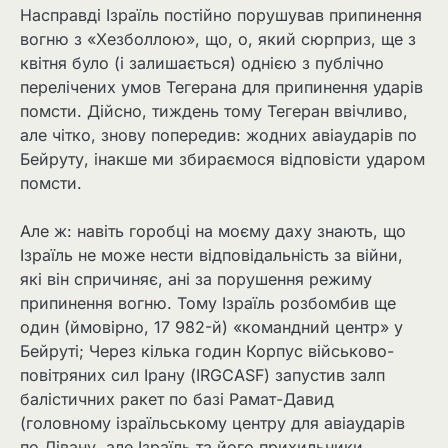
Насправді Ізраїль постійно порушував припинення
вогню з «Хезболлою», що, о, який сюрприз, ще з
квітня було (і залишається) однією з публічно
перелічених умов Тегерана для припинення ударів
помсти. Дійсно, тиждень тому Тегеран ввічливо,
але чітко, знову попередив: жодних авіаударів по
Бейруту, інакше ми збираємося відповісти ударом
помсти.
Але ж: навіть горобці на моєму даху знають, що
Ізраїль не може нести відповідальність за війни,
які він спричиняє, ані за порушення режиму
припинення вогню. Тому Ізраїль розбомбив ще
один (ймовірно, 17 982-й) «командний центр» у
Бейруті; Через кілька годин Корпус військово-
повітряних сил Ірану (IRGCASF) запустив залп
балістичних ракет по базі Рамат-Давид
(головному ізраїльському центру для авіаударів
по Лівану, але Ізраїль та його прихильники