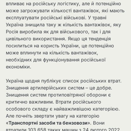
впливає на російську логістику, але й потенційно
може загрожувати кількості вантажівок, які мають
експлуатувати російські військові. У травні
Україна знищила таку ж кількість вантажівок, яку
Росія виробила як для військового, так і для
цивільного використання. Якщо ця тенденція
посилиться на користь України, це потенційно
може вплинути на кількість вантажівок,
необхідних для функціонування російської
економіки.
Україна щодня публікує список російських втрат.
Знищення артилерійських систем – це добре.
Знищення систем протиповітряної оборони є
критично важливим. Втрати російського
особового складу є найважливішою категорією.
Але почніть звертати увагу на категорію
«
Транспортні засоби та бензовози
». Вони
втратили 103 658 таких машин з 24 лютого 2022