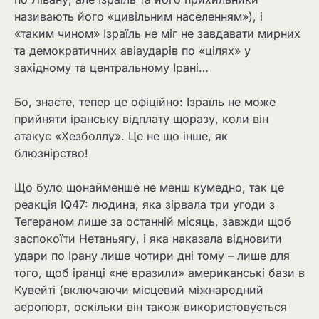
називають його «цивільним населенням»), і
«таким чином» Ізраїль не міг не завдавати мирних
та демократичних авіаударів по «цілях» у
західному та центральному Ірані…
Бо, знаєте, тепер це офіційно: Ізраїль не може
прийняти іранську відплату щоразу, коли він
атакує «Хезболлу». Це не що інше, як
блюзнірство!
Що було щонайменше не менш кумедно, так це
реакція IQ47: людина, яка зірвала три угоди з
Тегераном лише за останній місяць, завжди щоб
заспокоїти Нетаньягу, і яка наказала відновити
удари по Ірану лише чотири дні тому – лише для
того, щоб іранці «не вразили» американські бази в
Кувейті (включаючи місцевий міжнародний
аеропорт, оскільки він також використовується