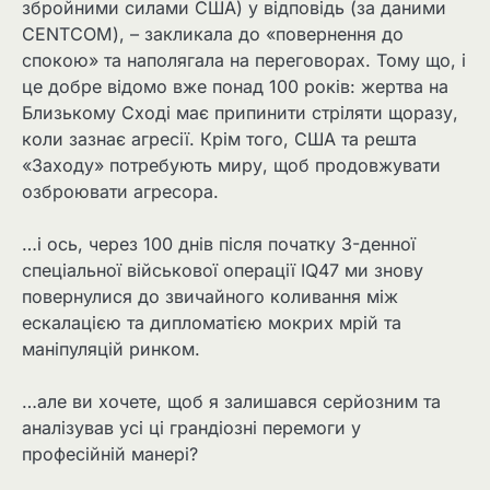
збройними силами США) у відповідь (за даними
CENTCOM), – закликала до «повернення до
спокою» та наполягала на переговорах. Тому що, і
це добре відомо вже понад 100 років: жертва на
Близькому Сході має припинити стріляти щоразу,
коли зазнає агресії. Крім того, США та решта
«Заходу» потребують миру, щоб продовжувати
озброювати агресора.
…і ось, через 100 днів після початку 3-денної
спеціальної військової операції IQ47 ми знову
повернулися до звичайного коливання між
ескалацією та дипломатією мокрих мрій та
маніпуляцій ринком.
…але ви хочете, щоб я залишався серйозним та
аналізував усі ці грандіозні перемоги у
професійній манері?