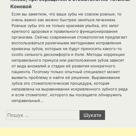
Коновой
Если вы заметили, что ваши зубы не совсем ровные, то
очень важно как можно быстрее заняться лечением.
Ровные зубы это не только красивая улыбка, это залог
крепкого здоровья и правильного функционирования
организма. Сейчас современная стоматология предлагает
воспользоваться различными методиками исправления
кривизны зубов, которые не будут приносить какого-то
особо сильного дискомфорта и боли. Методы коррекции
неправильного прикуса или расположения зубов зависят
от вида аномалий и стадии её развития конкретного
пациента. Поэтому только опытный специалист может
выявить проблему и найти её решение. Выравнивание
зубов это стоматологическая процедура, которая
направлена на выравнивании искривленного зубного ряда
и если стоматолог, которого вы посещаете обнаружить
неправильный…
Пошук: