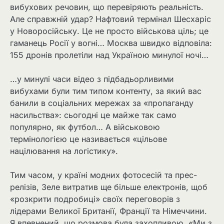
вибухових речовин, що перевіряють реальність.
Але справжній удар? Нафтовий термінал Шесхаріс
у Новоросійську. Це не просто військова ціль; це
гаманець Росії у вогні… Москва швидко відповіла:
155 дронів пролетіли над Україною минулої ночі…
…у минулі часи відео з підбадьорливими
вибухами були тим типом контенту, за який вас
банили в соціальних мережах за «пропаганду
насильства»: сьогодні це майже так само
популярно, як футбол… А військовою
термінологією це називається «цільове
націлювання на логістику».
Тим часом, у країні модних фотосесій та прес-
релізів, Зеле витратив ще більше електронів, щоб
«розкрити подробиці» своїх переговорів з
лідерами Великої Британії, Франції та Німеччини.
Я впевнений, що розмова була захопливою. «Ми з