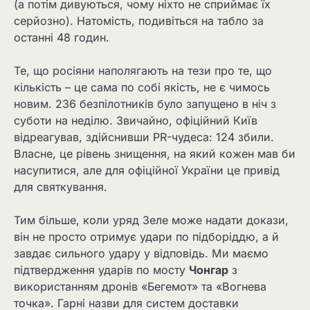
(а потім дивуються, чому ніхто не сприймає їх
серйозно). Натомість, подивіться на табло за
останні 48 годин.
Те, що росіяни наполягають на тези про те, що
кількість – це сама по собі якість, не є чимось
новим. 236 безпілотників було запущено в ніч з
суботи на неділю. Звичайно, офіційний Київ
відреагував, здійснивши PR-чудеса: 124 збили.
Власне, це рівень знищення, на який кожен мав би
насупитися, але для офіційної України це привід
для святкування.
Тим більше, коли уряд Зеле може надати докази,
він не просто отримує удари по підборіддю, а й
завдає сильного удару у відповідь. Ми маємо
підтвердження ударів по мосту
Чонгар
з
використанням дронів «Бегемот» та «Вогнева
точка». Гарні назви для систем доставки