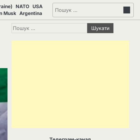
aine)
NATO
USA
Пошук:
on Musk
Argentina
Пошук:
Телеграм-канал