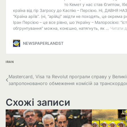
IRAN
Навігація
Mastercard, Visa та Revolut програли справу у Велик
запропонованого обмеження комісій за транскордон
записів
Схожі записи