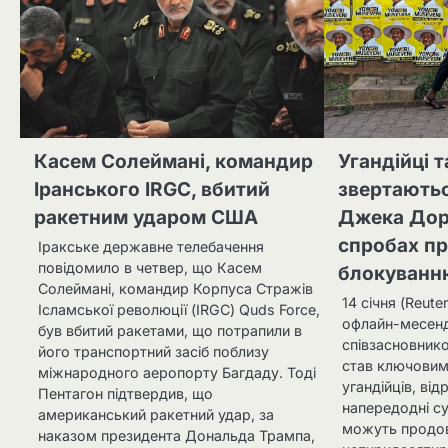
Касем Солеймані, командир
Угандійці т
Іранського IRGC, вбитий
звертають
ракетним ударом США
Джека Дорс
спробах п
Іракське державне телебачення
повідомило в четвер, що Касем
блокуванн
Солеймані, командир Корпуса Стражів
14 січня (Reut
Ісламської революції (IRGC) Quds Force,
офлайн-месен
був вбитий ракетами, що потрапили в
співзасновник
його транспортний засіб поблизу
став ключовим
міжнародного аеропорту Багдаду. Тоді
угандійців, від
Пентагон підтвердив, що
напередодні су
американський ракетний удар, за
можуть продо
наказом президента Дональда Трампа,