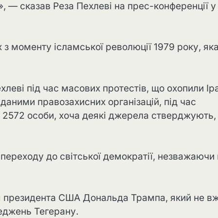
», — сказав Реза Пехлеві на прес-конференції у
 з моменту ісламської революції 1979 року, як
хлеві під час масових протестів, що охопили Ір
даними правозахисних організацій, під час
2572 особи, хоча деякі джерела стверджують,
 переходу до світської демократії, незважаючи
я президента США Дональда Трампа, який не в
еджень Тегерану.