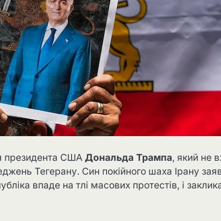
ня президента США
Дональда Трампа
, який не 
еджень Тегерану. Син покійного шаха Ірану зая
бліка впаде на тлі масових протестів, і заклик