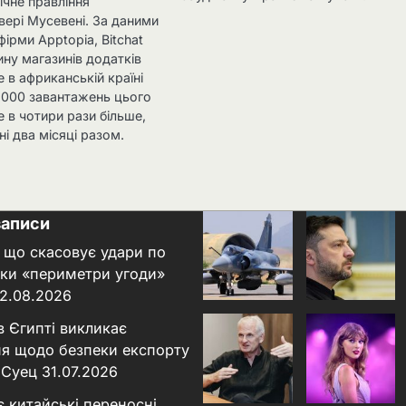
ічне правління
вері Мусевені. За даними
фірми Apptopia, Bitchat
ину магазинів додатків
e в африканській країні
8 000 завантажень цього
 в чотири рази більше,
ні два місяці разом.
записи
 що скасовує удари по
льки «периметри угоди»
2.08.2026
в Єгипті викликає
я щодо безпеки експорту
 Суец
31.07.2026
є китайські переносні