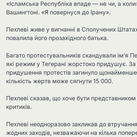
«Ісламська Республіка впаде — не чи, а коли
Вашингтоні. «Я повернуся до Ірану».
Пехлеві живе у вигнанні в Сполучених Штатах
повалила його прозахідного батька.
Багато протестувальників скандували ім’я Пе
які режим у Тегерані жорстоко придушує. За 
придушення протестів загинуло щонайменше 
кількість жертв може сягнути 15 000.
Пехлеві сказав, що хоче бути представником
критиків.
Пехлеві неодноразово закликав до втручанн
жодних заходів, незважаючи на кілька попер