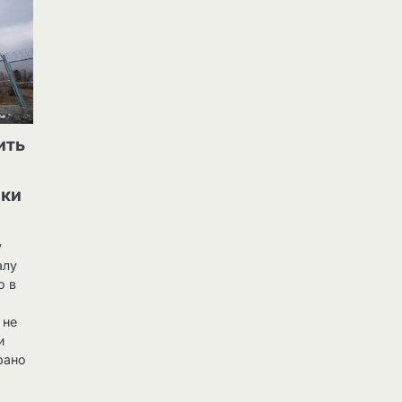
ить
аки
у
алу
о в
 не
и
 рано