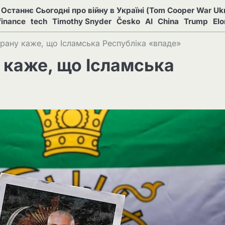
Останнє Сьогодні про війну в Україні (Tom Cooper War Ukr
finance
tech
Timothy Snyder
Česko
AI
China
Trump
El
Ірану каже, що Ісламська Республіка «впаде»
 каже, що Ісламська