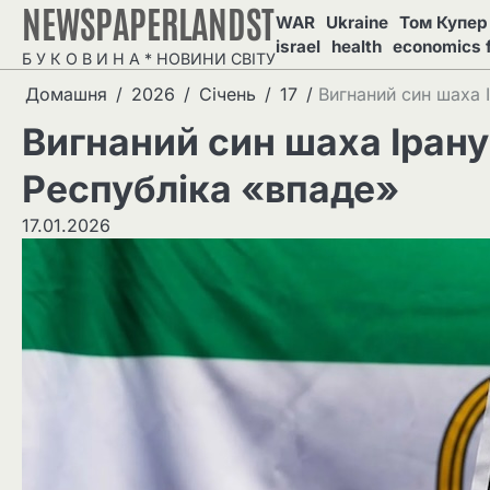
NEWSPAPERLANDST
Перейти
WAR
Ukraine
Том Купер 
до
israel
health
economics 
Б У К О В И Н А * НОВИНИ СВІТУ
вмісту
Домашня
2026
Січень
17
Вигнаний син шаха 
Вигнаний син шаха Ірану
Республіка «впаде»
17.01.2026