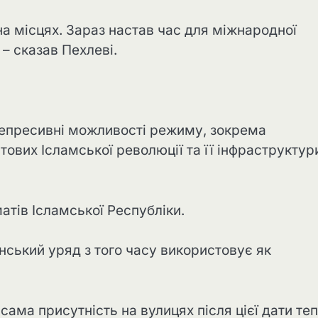
на місцях. Зараз настав час для міжнародної
– сказав Пехлеві.
репресивні можливості режиму, зокрема
ових Ісламської революції та її інфраструктур
атів Ісламської Республіки.
анський уряд з того часу використовує як
 сама присутність на вулицях після цієї дати те