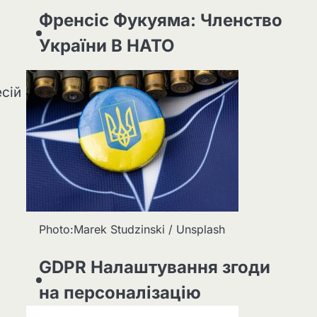
Френсіс Фукуяма: Членство
України В НАТО
і
есій
Photo:Marek Studzinski / Unsplash
GDPR Налаштування згоди
на персоналізацію