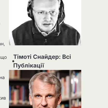
а
ан,
Тімоті Снайдер: Всі
 що
Публікації
 на
жив