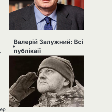
Валерій Залужний: Всі
публікаії
и
пер