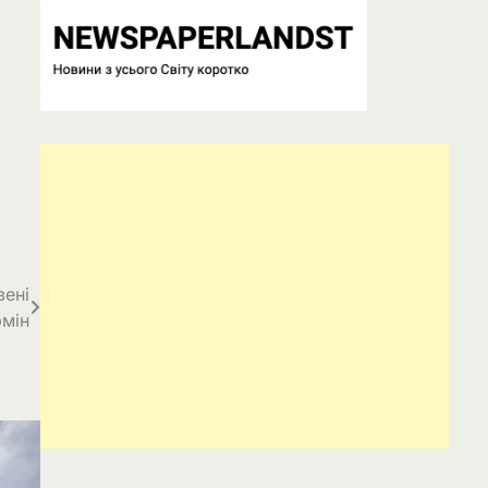
вені
рмін