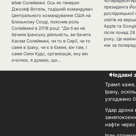
чотиридесятир
вбив Солеймані. Ось як генерал
президента Йо
Джозеф Вотель, тодішній командувач
дослідницької 
Центрального командування США на
злетів на верш
Близькому Сході, пояснив роль
Apple та Googl
Солеймані в 2018 році: “Де б ви не
після понад 2
бачили іранську діяльність, ви бачите
року. Це майже
Касем Солеймані, чи то в Сирії, чи то
ніж за поперед
саме в Іраку, чи є в Ємені, він там, і
саме Сили Кудс, організація, яку він
очолює, я думаю, що…
Недавні 
Трамп каже,
Ірану, оскі
узгоджено
0
Удар дрона 
занепокоєнн
нафти через
Іран отрима