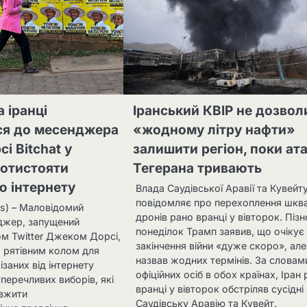
а іранці
Іранський КВІР не дозвол
ся до месенджера
«жодному літру нафти»
і Bitchat у
залишити регіон, поки ат
ротистояти
Тегерана тривають
ю інтернету
Влада Саудівської Аравії та Кувейт
повідомляє про перехоплення шкв
ers) – Маловідомий
дронів рано вранці у вівторок. Пізн
джер, запущений
понеділок Трамп заявив, що очікує
ом Twitter Джеком Дорсі,
закінчення війни «дуже скоро», але
 рятівним колом для
назвав жодних термінів. За словам
різаних від інтернету
офіційних осіб в обох країнах, Іран
перечливих виборів, які
вранці у вівторок обстріляв сусідні
вжити
Саудівську Аравію та Кувейт.