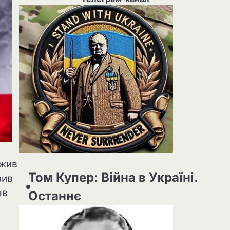
вжив
Том Купер: Війна в Україні.
вив
ав
Останнє