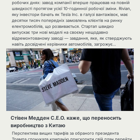
робочих днях: завод компанії вперше працював на повній
швидкості протягом усієї 10-годинної робочої зміни. Rivian,
яку інвестори бачать як Tesla Inc. в галузі вантажівок, має
десятки тисяч попередніх замовлень клієнтів на ринку
електромобілів, що розвивається. Стартап швидко
випускає три нові моделі на своєму нещодавно
відремонтованому заводі — завдання, яке, як стверджують
навіть досвідчені керівники автомобілів, загрожує…
Стівен Медден C.E.O. каже, що переносить
виробництво з Китаю
Перспектива вищих тарифів за обраного президента
Трампа спонукала компанію прискорити свій план перейти