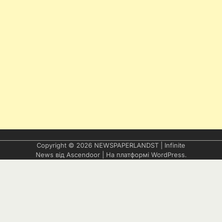
Copyright © 2026
NEWSPAPERLANDST
| Infinite
News від
Ascendoor
| На платформі
WordPress
.