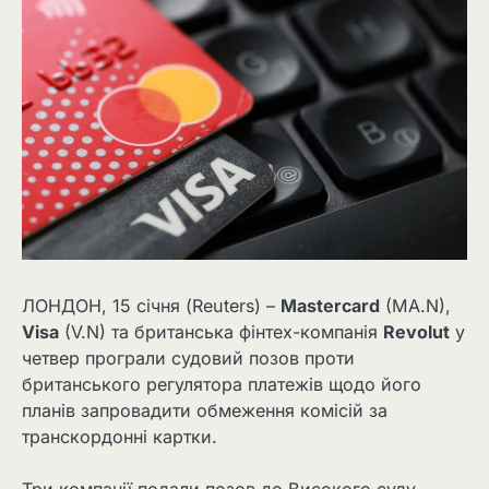
ЛОНДОН, 15 січня (Reuters) –
Mastercard
(MA.N),
Visa
(V.N) та британська фінтех-компанія
Revolut
у
четвер програли судовий позов проти
британського регулятора платежів щодо його
планів запровадити обмеження комісій за
транскордонні картки.
Три компанії подали позов до Високого суду