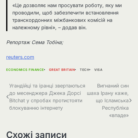
«Це дозволяє нам просувати роботу, яку ми
проводили, щоб забезпечити встановлення
транскордонних міжбанкових комісій на
належному рівні», – додав він.
Репортаж Сема Тобіна;
reuters.com
ECONOMICS FINANCE
GREAT BRITAIN
TECH
VISA
Навігація
Угандійці та іранці звертаються
Вигнаний син
до месенджера Джека Дорсі
шаха Ірану каже,
записів
Bitchat у спробах протистояти
що Ісламська
блокуванню інтернету
Республіка
«впаде»
Схожі записи