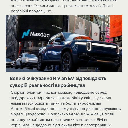
полегшення їхнього життя, тут залишатиметься”. Деякі
роздрібні продавці не…
Великі очікування Rivian EV відповідають
суворій реальності виробництва
Стартап електричних вантажівок, нещодавно серед
найдорожчих виробників автомобілів у світі, з усіх сил
намагається освоїти гайки та болти виробництва
Автомобільні заводи по всьому світу регулярно випускають
моделі цілодобово. Приблизно через вісім місяців після
початку виробництва електричних вантажівок Rivian
керівники нещодавно відзначили віху в безперервних