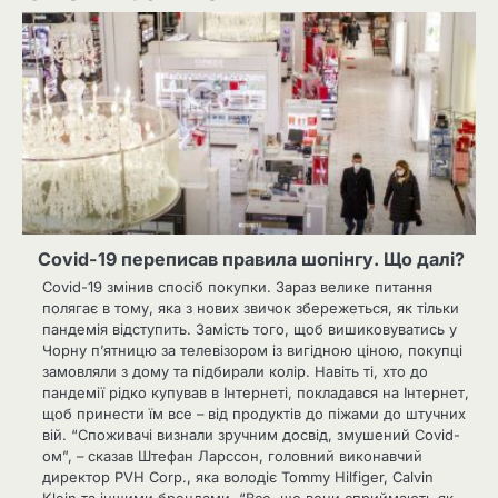
Covid-19 переписав правила шопінгу. Що далі?
Covid-19 змінив спосіб покупки. Зараз велике питання
полягає в тому, яка з нових звичок збережеться, як тільки
пандемія відступить. Замість того, щоб вишиковуватись у
Чорну п’ятницю за телевізором із вигідною ціною, покупці
замовляли з дому та підбирали колір. Навіть ті, хто до
пандемії рідко купував в Інтернеті, покладався на Інтернет,
щоб принести їм все – від продуктів до піжами до штучних
вій. “Споживачі визнали зручним досвід, змушений Covid-
ом”, – сказав Штефан Ларссон, головний виконавчий
директор PVH Corp., яка володіє Tommy Hilfiger, Calvin
Klein та іншими брендами. “Все, що вони сприймають як