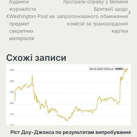
будинок
програли справу у Великій
записів
журналіста
Британії щодо
Washington Post на
запропонованого обмеження
предмет
комісій за транскордонні
секретних
картки
матеріалів
Схожі записи
Ріст Доу-Джонса по результатам випробування