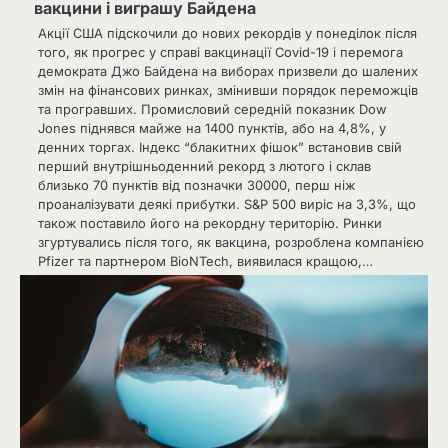
вакцини і виграшу Байдена
Акції США підскочили до нових рекордів у понеділок після
того, як прогрес у справі вакцинації Covid-19 і перемога
демократа Джо Байдена на виборах призвели до шалених
змін на фінансових ринках, змінивши порядок переможців
та програвших. Промисловий середній показник Dow
Jones піднявся майже на 1400 пунктів, або на 4,8%, у
денних торгах. Індекс “блакитних фішок” встановив свій
перший внутрішньоденний рекорд з лютого і склав
близько 70 пунктів від позначки 30000, перш ніж
проаналізувати деякі прибутки. S&P 500 виріс на 3,3%, що
також поставило його на рекордну територію. Ринки
згуртувались після того, як вакцина, розроблена компанією
Pfizer та партнером BioNTech, виявилася кращою,…