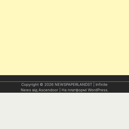
Copyright © 2026
NEWSPAPERLANDST
| Infinite
News від
Ascendoor
| На платформі
WordPress
.