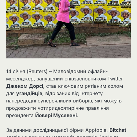
14 січня (Reuters) – Маловідомий офлайн-
месенджер, запущений співзасновником Twitter
Джеком Дорсі
, став ключовим рятівним колом
для
угандійців
, відрізаних від інтернету
напередодні суперечливих виборів, які можуть
продовжити чотиридесятирічне правління
президента
Йовері Мусевені
.
За даними дослідницької фірми Apptopia,
Bitchat