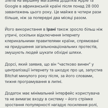
злетів на вершину магазинів додатків Apple та
Google в африканській країні після понад 28 000
завантажень цього року. Це майже в чотири рази
більше, ніж за попередні два місяці разом.
Його використання в
Ірані
також зросло більш ніж
утричі, оскільки відключення інтернету
клерикальними правителями країни, спрямовані
на придушення загальнонаціональних протестів,
змушують людей шукати обхідні шляхи.
Дорсі, який заявив, що він “частково винен” у
централізації інтернету та шкодує про це, запустив
Bitchat минулого року після, за його словами,
тижня програмування в липні.
Додаток має мінімальний інтерфейс користувача
та не вимагає входу в систему – його стрімке
зростання популярності нагадує посилення ролі,