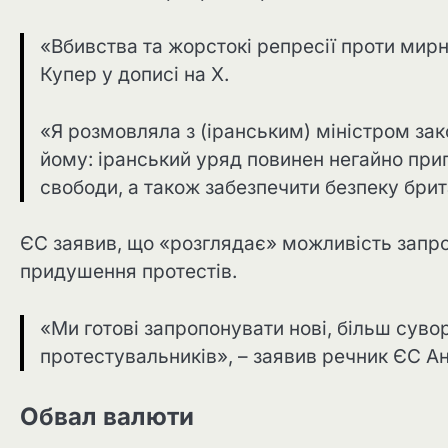
«Вбивства та жорстокі репресії проти мирн
Купер у дописі на X.
«Я розмовляла з (іранським) міністром за
йому: іранський уряд повинен негайно при
свободи, а також забезпечити безпеку бри
ЄС заявив, що «розглядає» можливість запро
придушення протестів.
«Ми готові запропонувати нові, більш суво
протестувальників», – заявив речник ЄС Ан
Обвал валюти