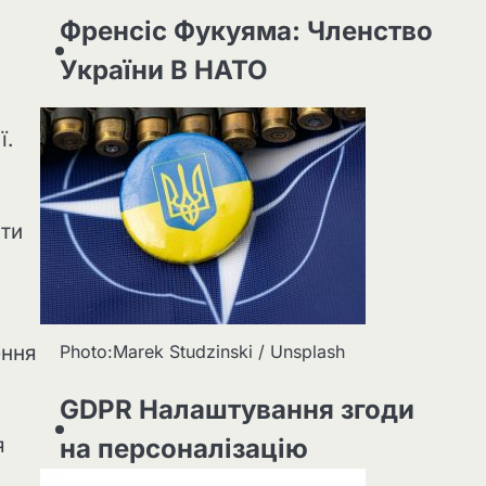
Френсіс Фукуяма: Членство
України В НАТО
ї.
ати
Photo:Marek Studzinski / Unsplash
ення
GDPR Налаштування згоди
я
на персоналізацію