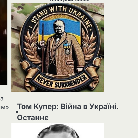
на
Том Купер: Війна в Україні.
ям»
Останнє