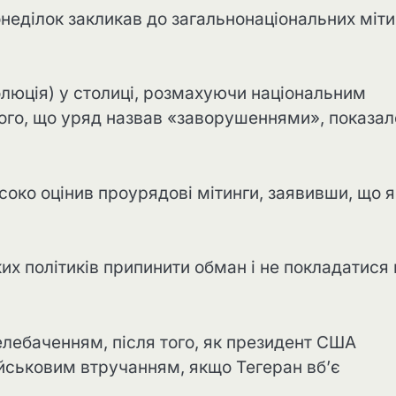
онеділок закликав до загальнонаціональних міти
люція) у столиці, розмахуючи національним
того, що уряд назвав «заворушеннями», показал
соко оцінив проурядові мітинги, заявивши, що 
 політиків припинити обман і не покладатися 
телебаченням, після того, як президент США
ськовим втручанням, якщо Тегеран вб’є