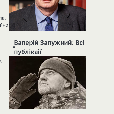
ла,
айно
Валерій Залужний: Всі
публікаії
,