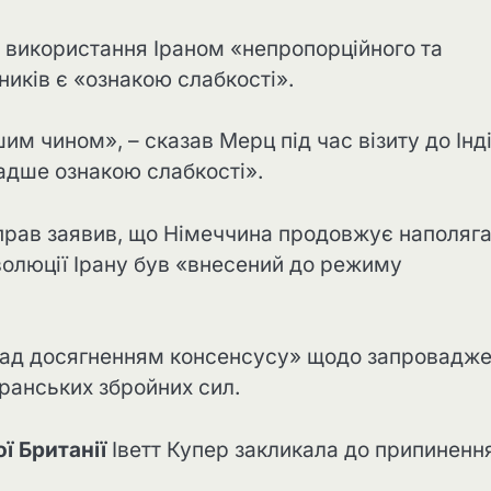
 використання Іраном «непропорційного та
иків є «ознакою слабкості».
 чином», – сказав Мерц під час візиту до Інді
адше ознакою слабкості».
справ заявив, що Німеччина продовжує наполяг
волюції Ірану був «внесений до режиму
 над досягненням консенсусу» щодо запровадж
 іранських збройних сил.
ї Британії
Іветт Купер закликала до припиненн