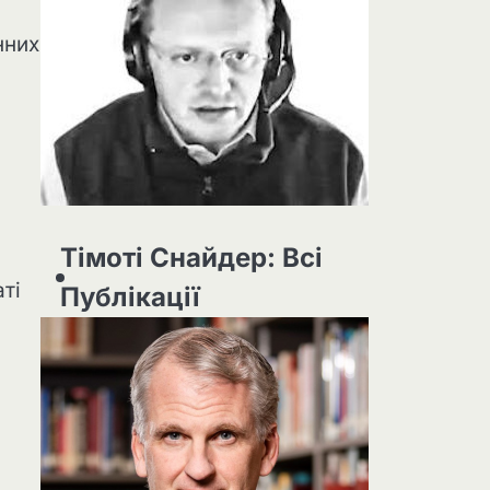
нних
Тімоті Снайдер: Всі
ті
Публікації