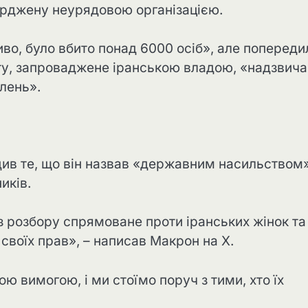
ерджену неурядовою організацією.
во, було вбито понад 6000 осіб», але попереди
у, запроваджене іранською владою, «надзвич
лень».
ив те, що він назвав «державним насильством»
иків.
 розбору спрямоване проти іранських жінок та
своїх прав», – написав Макрон на X.
ю вимогою, і ми стоїмо поруч з тими, хто їх