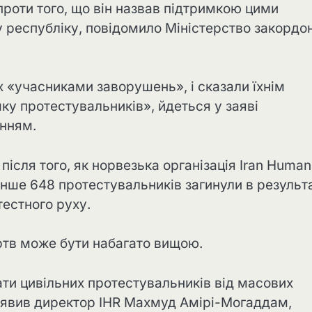
проти того, що він назвав підтримкою цими
у республіку, повідомило Міністерство закордо
х «учасниками заворушень», і сказали їхнім
мку протестувальників», йдеться у заяві
енням.
після того, як норвезька організація Iran Human
енше 648 протестувальників загинули в результа
естного руху.
ртв може бути набагато вищою.
ти цивільних протестувальників від масових
 заявив директор IHR Махмуд Амірі-Могаддам,