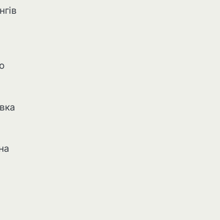
нгів
о
явка
на