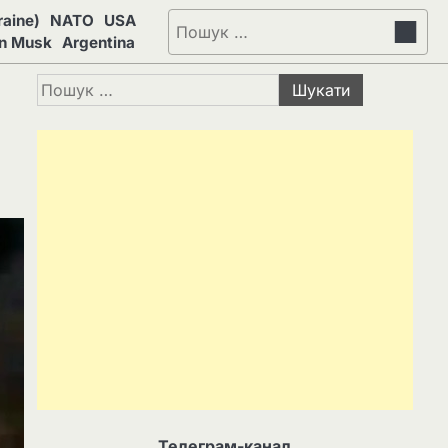
aine)
NATO
USA
Пошук:
on Musk
Argentina
Пошук:
Телеграм-канал