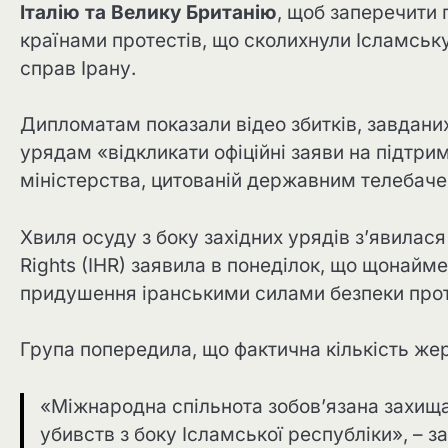
Італію та Велику Британію
, щоб заперечити 
країнами протестів, що сколихнули Ісламськ
справ Ірану.
Дипломатам показали відео збитків, завдани
урядам «відкликати офіційні заяви на підтри
міністерства, цитованій державним телебач
Хвиля осуду з боку західних урядів з’явилася 
Rights (IHR) заявила в понеділок, що щонайм
придушення іранськими силами безпеки прот
Група попередила, що фактична кількість же
«Міжнародна спільнота зобов’язана захища
убивств з боку Ісламської республіки», –