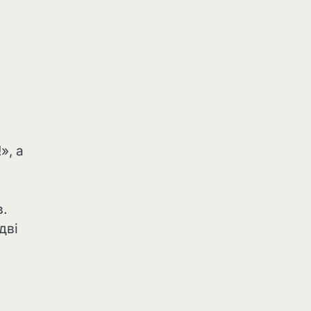
», а
в.
дві