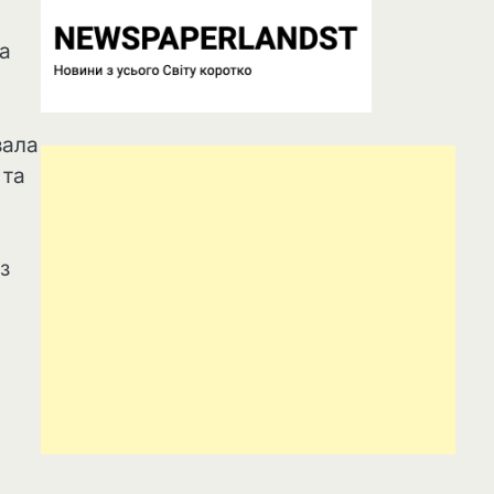
ла
зала
 та
з