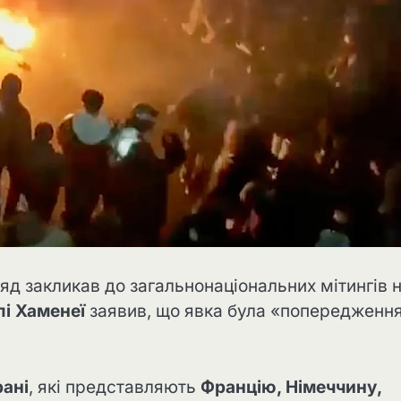
яд закликав до загальнонаціональних мітингів 
лі Хаменеї
заявив, що явка була «попередженн
рані
, які представляють
Францію, Німеччину,