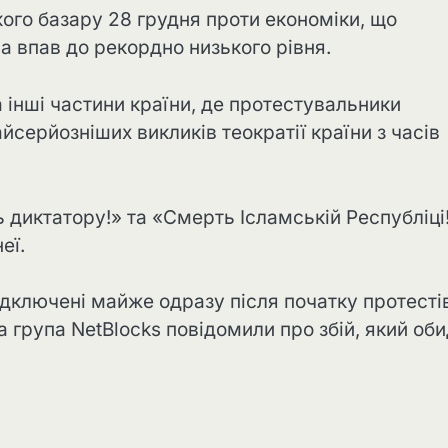
ого базару 28 грудня проти економіки, що
ла впав до рекордно низького рівня.
 інші частини країни, де протестувальники
йсерйозніших викликів теократії країни з часів
диктатору!» та «Смерть Ісламській Республіці!
еї.
відключені майже одразу після початку протесті
 група NetBlocks повідомили про збій, який оби