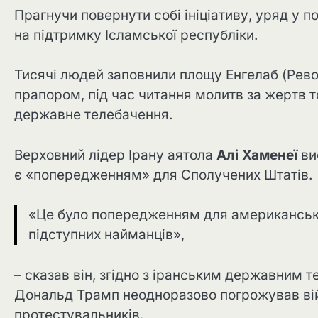
Прагнучи повернути собі ініціативу, уряд у п
на підтримку Ісламської республіки.
Тисячі людей заповнили площу Енгелаб (Рево
прапором, під час читання молитв за жертв 
державне телебачення.
Верховний лідер Ірану аятола
Алі Хаменеї
ви
є «попередженням» для Сполучених Штатів.
«Це було попередженням для американських
підступних найманців»,
– сказав він, згідно з іранським державним 
Дональд Трамп неодноразово погрожував вій
протестувальників.