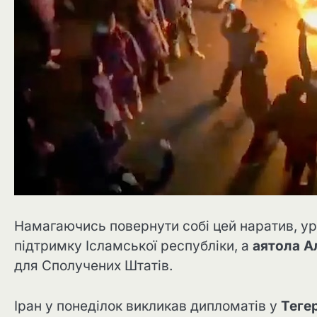
Намагаючись повернути собі цей наратив, ур
підтримку Ісламської республіки, а
аятола А
для Сполучених Штатів.
Іран у понеділок викликав дипломатів у
Теге