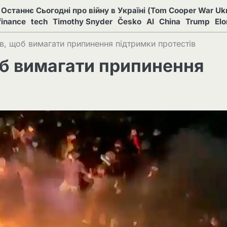
Останнє Сьогодні про війну в Україні (Tom Cooper War Ukr
finance
tech
Timothy Snyder
Česko
AI
China
Trump
El
ів, щоб вимагати припинення підтримки протестів
об вимагати припинення