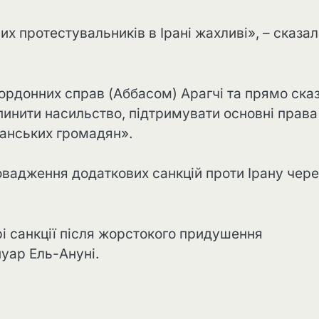
их протестувальників в Ірані жахливі», – сказа
кордонних справ (Аббасом) Арагчі та прямо ска
пинити насильство, підтримувати основні права
танських громадян».
вадження додаткових санкцій проти Ірану чере
рі санкції після жорстокого придушення
уар Ель-Ануні.