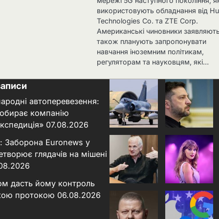
мережі 5G наступного покоління, як
використовують обладнання від H
Technologies Co. та ZTE Corp.
Американські чиновники заявляют
також планують запропонувати
навчання іноземним політикам,
регуляторам та науковцям, які…
записи
народні автоперевезення:
 обирає компанію
кспедиція»
07.08.2026
: Заборона Euronews у
етворює глядачів на мішені
.08.2026
ном дасть йому контроль
кою протокою
06.08.2026