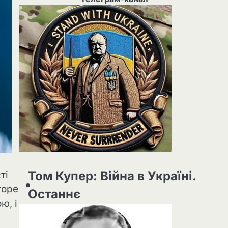
Том Купер: Війна в Україні.
ті
rope
Останнє
ю, і