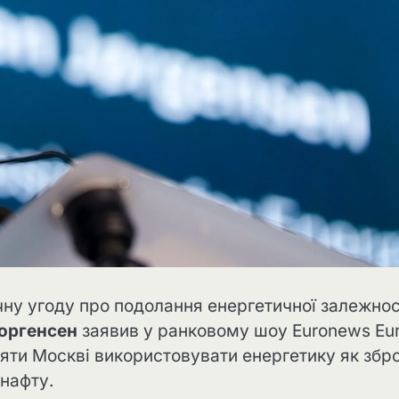
чну угоду про подолання енергетичної залежнос
оргенсен
заявив у ранковому шоу Euronews Eu
ляти Москві використовувати енергетику як збро
нафту.