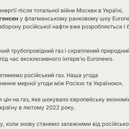
ергії після тотальної війни Москви в Україні,
генсен
у флагманському ранковому шоу Euron
аборону російської нафти вже розробляється і 
кий трубопровідний газ і скраплений природни
під час ексклюзивного інтерв’ю Euronews.
ватимемо російський газ. Наша угода
нення мирної угоди між Росією та Україною»,
я цін на газ, яке шокувало європейську економі
Україну в лютому 2022 року.
у, коли знову станемо залежними від російсько