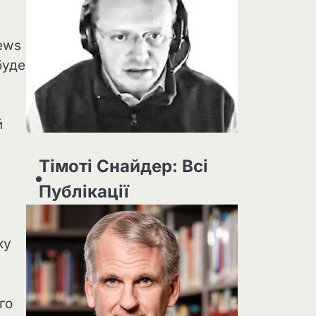
ews
буде
й
Тімоті Снайдер: Всі
Публікації
ку
го