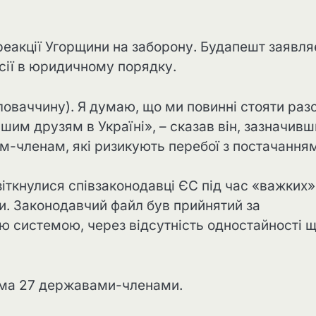
еакції Угорщини на заборону. Будапешт заявля
сії в юридичному порядку.
ловаччину). Я думаю, що ми повинні стояти раз
шим друзям в Україні», – сказав він, зазначивш
м-членам, які ризикують перебої з постачанням
зіткнулися співзаконодавці ЄС під час «важких»
и. Законодавчий файл був прийнятий за
ю системою, через відсутність одностайності 
сіма 27 державами-членами.