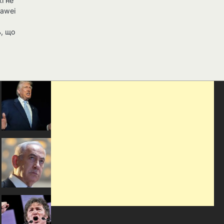
і не
uawei
ь, що