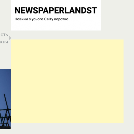
ують
ижня