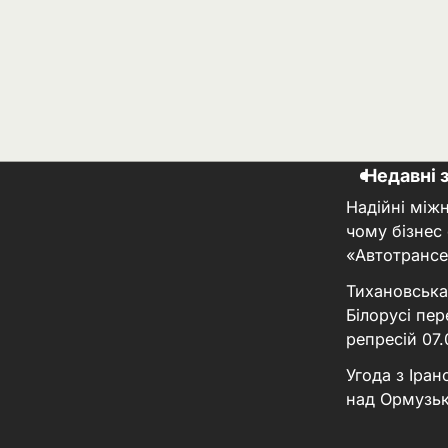
Недавні 
Надійні між
чому бізнес
«Автотрансе
Тихановська
Білорусі пер
репресій
07
Угода з Іра
над Ормузь