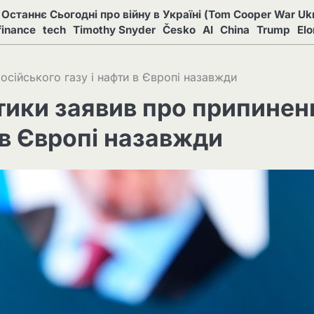
Останнє Сьогодні про війну в Україні (Tom Cooper War Ukr
finance
tech
Timothy Snyder
Česko
AI
China
Trump
El
осійського газу і нафти в Європі назавжди
тики заявив про припинен
 в Європі назавжди