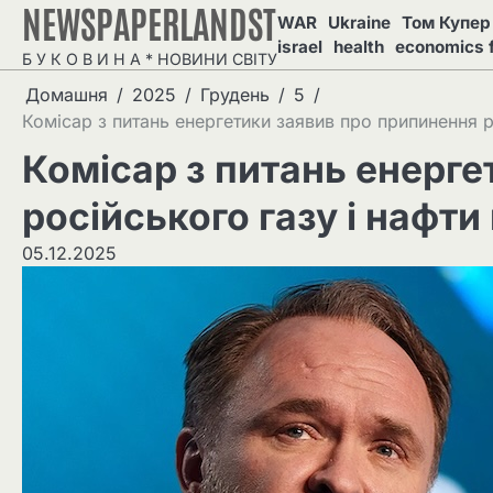
NEWSPAPERLANDST
Перейти
WAR
Ukraine
Том Купер 
до
israel
health
economics 
Б У К О В И Н А * НОВИНИ СВІТУ
вмісту
Домашня
2025
Грудень
5
Комісар з питань енергетики заявив про припинення р
Комісар з питань енерге
російського газу і нафти
05.12.2025