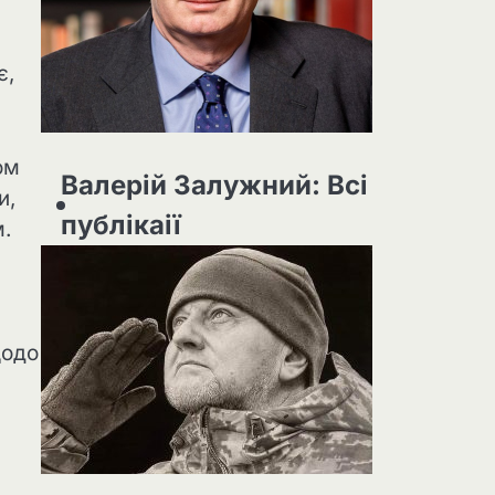
є,
ом
Валерій Залужний: Всі
и,
публікаії
.
щодо