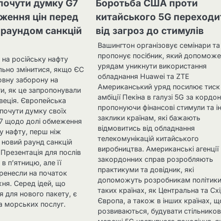
почути думку G7
Боротьба США проти
ження цін перед
китайського 5G переходи
 раундом санкцій
від загроз до стимулів
Вашингтон організовує семінари та
пропонує посібник, який допомож
 на російську нафту
урядам уникнути використання
ьно змінитися, якщо ЄС
обладнання Huawei та ZTE
овну заборону на
Американський уряд посилює тиск
и, як це запропонували
амбіції Пекіна в галузі 5G за кордо
веція. Європейська
пропонуючи фінансові стимули та і
 почути думку своїх
заклики країнам, які бажають
G7 щодо долі обмеження
відмовитись від обладнання
ку нафту, перш ніж
телекомунікацій китайського
 новий раунд санкцій
виробництва. Американські агенції
Презентація для послів
закордонних справ розробляють
в п’ятницю, але її
практикуми та довідник, які
ренесли на початок
допоможуть розробникам політики
ня. Серед ідей, що
таких країнах, як Центральна та Сх
 для нового пакету, є
Європа, а також в інших країнах, щ
а морських послуг.
розвиваються, будувати стільников