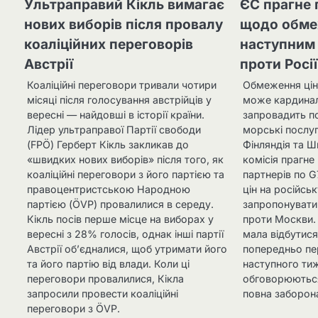
Ультраправий Кікль вимагає
ЄС прагне 
нових виборів після провалу
щодо обме
коаліційних переговорів
наступним
Австрії
проти Росії
Коаліційні переговори тривали чотири
Обмеження цін
місяці після голосування австрійців у
може кардинал
вересні — найдовші в історії країни.
запровадить п
Лідер ультраправої Партії свободи
морські послуг
(FPÖ) Герберт Кікль закликав до
Фінляндія та Ш
«швидких нових виборів» після того, як
комісія прагне
коаліційні переговори з його партією та
партнерів по 
правоцентристською Народною
цін на російсь
партією (ÖVP) провалилися в середу.
запропонувати
Кікль посів перше місце на виборах у
проти Москви. 
вересні з 28% голосів, однак інші партії
мала відбутися 
Австрії об’єдналися, щоб утримати його
попередньо пе
та його партію від влади. Коли ці
наступного тиж
переговори провалилися, Кікла
обговорюються
запросили провести коаліційні
повна заборон
переговори з ÖVP.