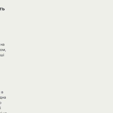
ть
е
 на
ном,
нші
 в
ідна
о
і