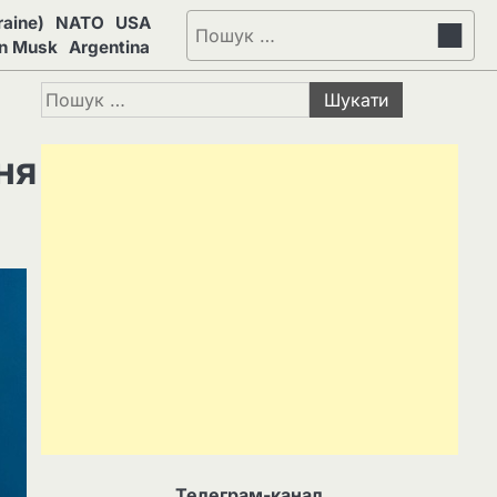
aine)
NATO
USA
Пошук:
on Musk
Argentina
Пошук:
ня
Телеграм-канал