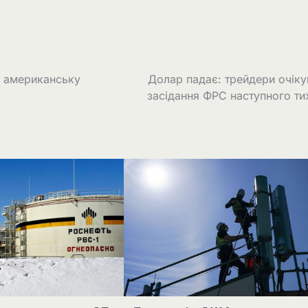
и американську
Долар падає: трейдери очік
засідання ФРС наступного т