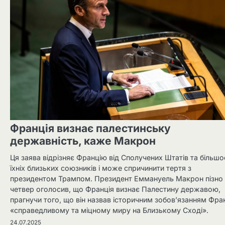
Франція визнає палестинську
державність, каже Макрон
Ця заява відрізняє Францію від Сполучених Штатів та більшо
їхніх близьких союзників і може спричинити тертя з
президентом Трампом. Президент Еммануель Макрон пізно
четвер оголосив, що Франція визнає Палестину державою,
прагнучи того, що він назвав історичним зобов’язанням Фран
«справедливому та міцному миру на Близькому Сході».
24.07.2025