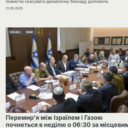
повністю скасувати двомісячну блокаду допомоги.
21.05.2025
ISRAEL
WAR
Перемир’я між Ізраїлем і Газою
почнеться в неділю о 06:30 за місцеви