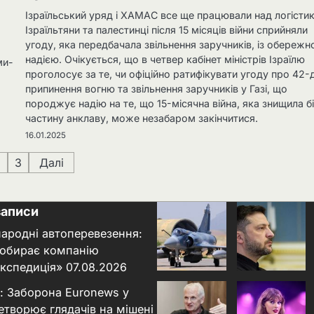
Ізраїльський уряд і ХАМАС все ще працювали над логісти
Ізраїльтяни та палестинці після 15 місяців війни сприйняли
угоду, яка передбачала звільнення заручників, із обереж
надією. Очікується, що в четвер кабінет міністрів Ізраїлю
ми-
проголосує за те, чи офіційно ратифікувати угоду про 42-
припинення вогню та звільнення заручників у Газі, що
породжує надію на те, що 15-місячна війна, яка знищила б
частину анклаву, може незабаром закінчитися.
16.01.2025
2
3
Далі
записи
народні автоперевезення:
 обирає компанію
кспедиція»
07.08.2026
: Заборона Euronews у
етворює глядачів на мішені