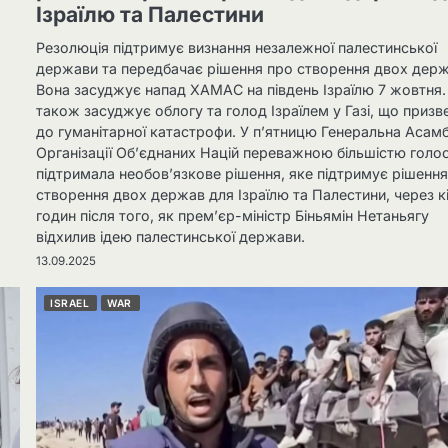
Ізраїлю та Палестини
Резолюція підтримує визнання незалежної палестинської
держави та передбачає рішення про створення двох держ
Вона засуджує напад ХАМАС на південь Ізраїлю 7 жовтня.
також засуджує облогу та голод Ізраїлем у Газі, що призв
до гуманітарної катастрофи. У п’ятницю Генеральна Асам
Організації Об’єднаних Націй переважною більшістю голос
підтримала необов’язкове рішення, яке підтримує рішенн
створення двох держав для Ізраїлю та Палестини, через к
годин після того, як прем’єр-міністр Біньямін Нетаньягу
відхилив ідею палестинської держави.
13.09.2025
ISRAEL
WAR