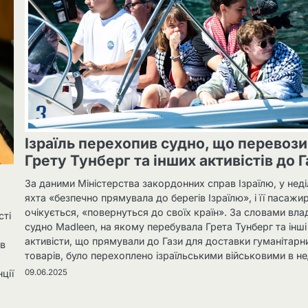
Ізраїль перехопив судно, що перевози
Грету Тунберг та інших активістів до Г
За даними Міністерства закордонних справ Ізраїлю, у нед
яхта «безпечно прямувала до берегів Ізраїлю», і її пасажир
очікується, «повернуться до своїх країн». За словами вла
сті
судно Madleen, на якому перебувала Грета Тунберг та інші
активісти, що прямували до Гази для доставки гуманітарн
 в
товарів, було перехоплено ізраїльськими військовими в не
09.06.2025
ції