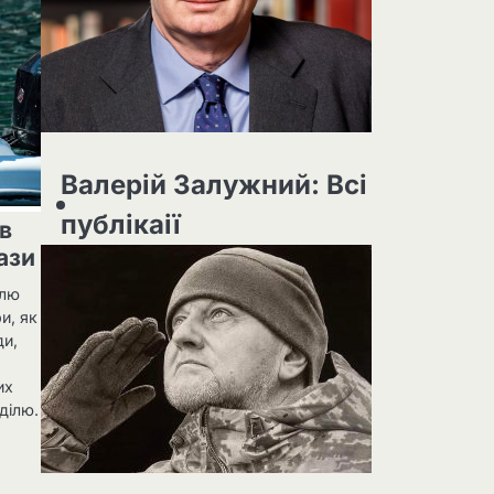
Валерій Залужний: Всі
публікаії
в
ази
ілю
и, як
ди,
их
ділю.