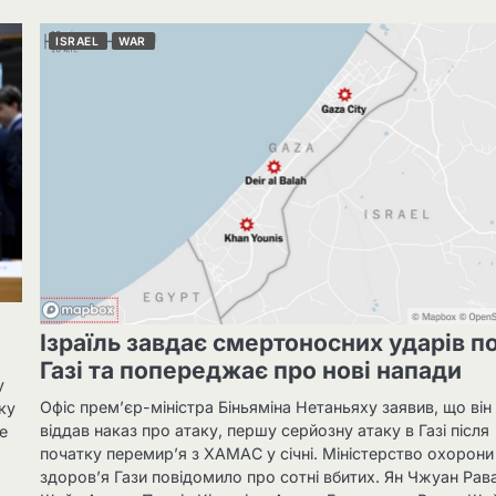
ISRAEL
WAR
Ізраїль завдає смертоносних ударів п
Газі та попереджає про нові напади
у
Офіс прем’єр-міністра Біньяміна Нетаньяху заявив, що він
ку
віддав наказ про атаку, першу серйозну атаку в Газі після
е
початку перемир’я з ХАМАС у січні. Міністерство охорони
здоров’я Гази повідомило про сотні вбитих. Ян Чжуан Рав