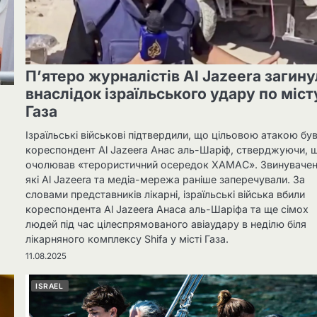
П’ятеро журналістів Al Jazeera загин
внаслідок ізраїльського удару по міст
Газа
Ізраїльські військові підтвердили, що цільовою атакою бу
кореспондент Al Jazeera Анас аль-Шаріф, стверджуючи, щ
очолював «терористичний осередок ХАМАС». Звинувачен
які Al Jazeera та медіа-мережа раніше заперечували. За
словами представників лікарні, ізраїльські війська вбили
кореспондента Al Jazeera Анаса аль-Шаріфа та ще сімох
людей під час цілеспрямованого авіаудару в неділю біля
лікарняного комплексу Shifa у місті Газа.
11.08.2025
ISRAEL