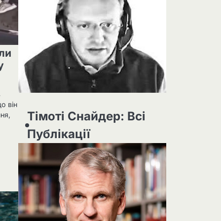
ули
у
в
о він
Тімоті Снайдер: Всі
ня,
Публікації