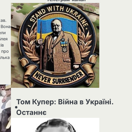
ав.
 Вона
ели
блея
ів
я про
ілька
Том Купер: Війна в Україні.
Останнє