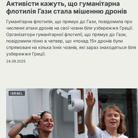
Активісти кажуть, що гуманітарна
флотилія Гази стала мішенню дронів
Гуманітарна флотилія, що прямує до Гази, повідомила про
численні атаки дронів на свої човни біля узбережжя Греції.
Організатори гуманітарної флотилії, що прямує до Гази,
повідомили пізно в четвер, що «понад 15» дронів були
спрямовані на кілька їхніх човнів, які зараз знаходяться біля
узбережжя Греції.
24.09.2025
ISRAEL