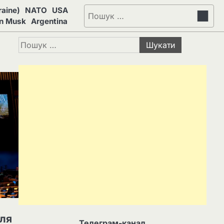
aine)
NATO
USA
Пошук:
on Musk
Argentina
Пошук:
для
Телеграм-канал