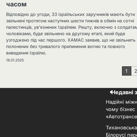
часом
Відповідно до угоди, 33 ізраїльських заручників мають бути
звільнені протягом наступних шести тижнів в обмін на сотні
палестинців, ув’язнених Ізраїлем. Решту, включно з солдата
чоловіками, буде звільнено на другому етапі, який буде
узгоджено під час першого. ХАМАС заявив, що не звільнить
полонених без тривалого припинення вогню та повного
виведення Ізраїлю.
18.01.2025
Навігація
1
записів
Недавні 
Надійні між
чому бізнес
«Автотрансе
Тихановська
Білорусі пер