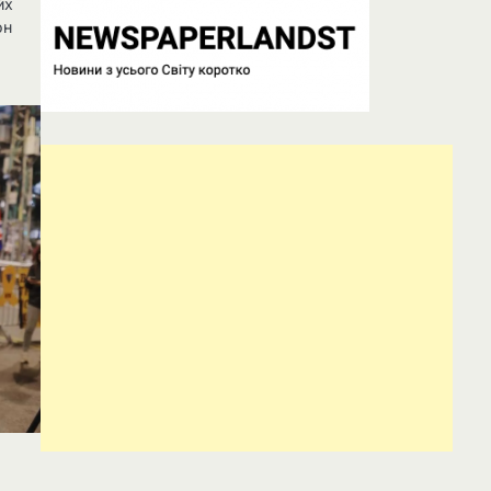
йх
он