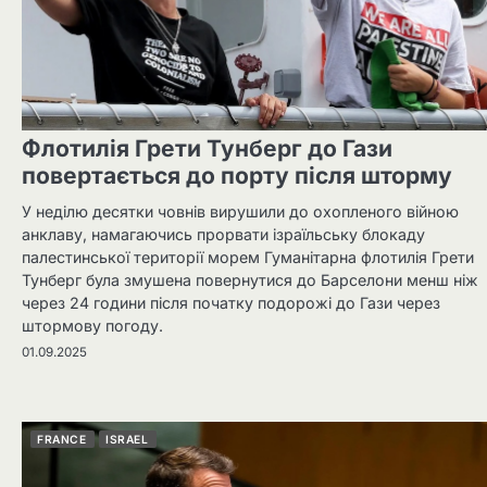
Флотилія Грети Тунберг до Гази
повертається до порту після шторму
У неділю десятки човнів вирушили до охопленого війною
анклаву, намагаючись прорвати ізраїльську блокаду
палестинської території морем Гуманітарна флотилія Грети
Тунберг була змушена повернутися до Барселони менш ніж
через 24 години після початку подорожі до Гази через
штормову погоду.
01.09.2025
FRANCE
ISRAEL