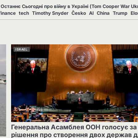
Останнє Сьогодні про війну в Україні (Tom Cooper War Ukr
finance
tech
Timothy Snyder
Česko
AI
China
Trump
El
ISRAEL
Генеральна Асамблея ООН голосує за
рішення про створення двох держав 