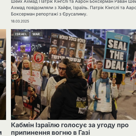
Шейх Ахмад Патрік Кінгслі та Аарон Боксерман Раван Ше
Ахмад повідомляли з Хайфи, Ізраїль. Патрік Кінгслі та Аар
Боксерман репортажі з Єрусалиму.
18.03.2025
ISRAEL
WAR
Кабмін Ізраїлю голосує за угоду про
м
припинення вогню в Газі