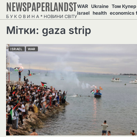
NEWSPAPERLANDST
Перейти
WAR
Ukraine
Том Купер 
до
israel
health
economics 
Б У К О В И Н А * НОВИНИ СВІТУ
вмісту
Мітки: gaza strip
ISRAEL
WAR