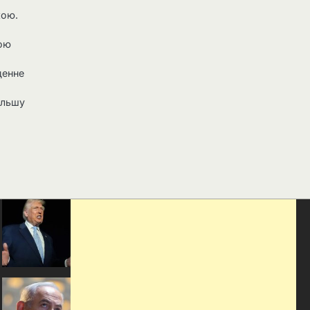
кою.
ною
денне
ільшу