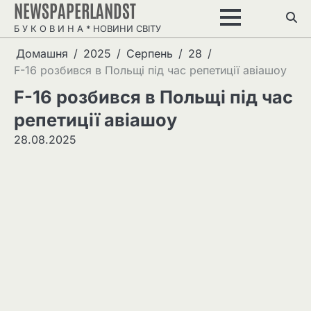
NEWSPAPERLANDST
Перейти
до
Б У К О В И Н А * НОВИНИ СВІТУ
вмісту
Домашня
2025
Серпень
28
F-16 розбився в Польщі під час репетиції авіашоу
F-16 розбився в Польщі під час
репетиції авіашоу
28.08.2025