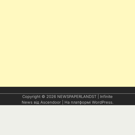
Copyright © 2026
NEWSPAPERLANDST
| Infinite
News від
Ascendoor
| На платформі
WordPress
.