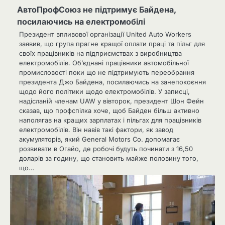
АвтоПрофСоюз не підтримує Байдена,
посилаючись на електромобілі
Президент впливової організації United Auto Workers
заявив, що група прагне кращої оплати праці та пільг для
своїх працівників на підприємствах з виробництва
електромобілів. Об’єднані працівники автомобільної
промисловості поки що не підтримують переобрання
президента Джо Байдена, посилаючись на занепокоєння
щодо його політики щодо електромобілів. У записці,
надісланій членам UAW у вівторок, президент Шон Фейн
сказав, що профспілка хоче, щоб Байден більш активно
наполягав на кращих зарплатах і пільгах для працівників
електромобілів. Він навів такі фактори, як завод
акумуляторів, який General Motors Co. допомагає
розвивати в Огайо, де робочі будуть починати з 16,50
доларів за годину, що становить майже половину того,
що…