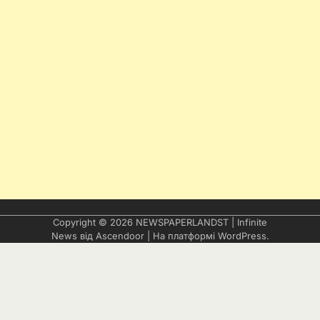
Copyright © 2026
NEWSPAPERLANDST
| Infinite
News від
Ascendoor
| На платформі
WordPress
.