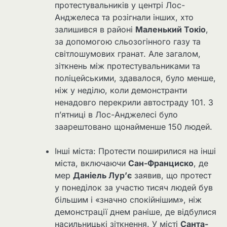
протестувальників у центрі Лос-
Анджелеса та розігнали інших, хто
залишився в районі
Маленький Токіо
,
за допомогою сльозогінного газу та
світлошумових гранат. Але загалом,
зіткнень між протестувальниками та
поліцейськими, здавалося, було менше,
ніж у неділю, коли демонстранти
ненадовго перекрили автостраду 101. З
п’ятниці в Лос-Анджелесі було
заарештовано щонайменше 150 людей.
Інші міста: Протести поширилися на інші
міста, включаючи
Сан-Франциско
, де
мер
Даніель Лур’є
заявив, що протест
у понеділок за участю тисяч людей був
більшим і «значно спокійнішим», ніж
демонстрації днем ​​раніше, де відбулися
насильницькі зіткнення. У місті
Санта-