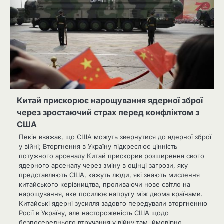
Китай прискорює нарощування ядерної зброї
через зростаючий страх перед конфліктом з
США
Пекін вважає, що США можуть звернутися до ядерної зброї
у війні; Вторгнення в Україну підкреслює цінність
потужного арсеналу Китай прискорив розширення свого
ядерного арсеналу через зміну в оцінці загрози, яку
представляють США, кажуть люди, які знають мислення
китайського керівництва, проливаючи нове світло на
нарощування, яке посилює напругу між двома країнами.
Китайські ядерні зусилля задовго передували вторгненню
Росії в Україну, але настороженість США щодо
безпосереднього втручання у війну там, ймовірно,