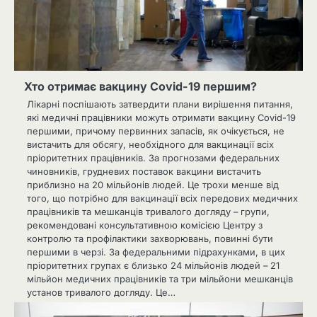
Хто отримає вакцину Covid-19 першим?
Лікарні поспішають затвердити плани вирішення питання,
які медичні працівники можуть отримати вакцину Covid-19
першими, причому первинних запасів, як очікується, не
вистачить для обсягу, необхідного для вакцинації всіх
пріоритетних працівників. За прогнозами федеральних
чиновників, грудневих поставок вакцини вистачить
приблизно на 20 мільйонів людей. Це трохи менше від
того, що потрібно для вакцинації всіх передових медичних
працівників та мешканців тривалого догляду – групи,
рекомендовані консультативною комісією Центру з
контролю та профілактики захворювань, повинні бути
першими в черзі. За федеральними підрахунками, в цих
пріоритетних групах є близько 24 мільйонів людей – 21
мільйон медичних працівників та три мільйони мешканців
установ тривалого догляду. Це…