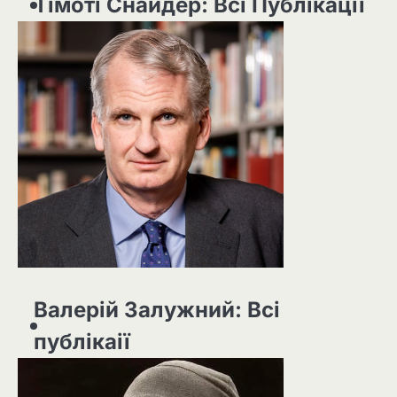
Тімоті Снайдер: Всі Публікації
Валерій Залужний: Всі
публікаії