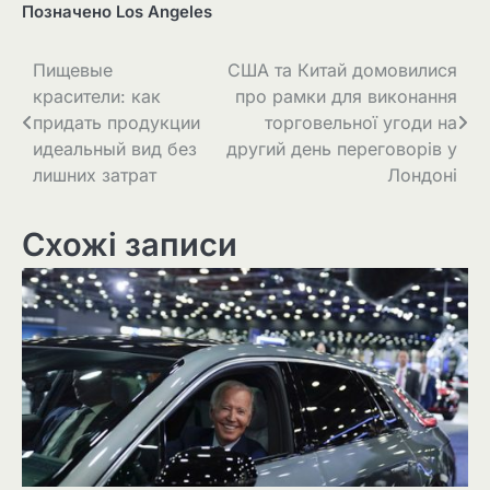
Позначено
Los Angeles
Навігація
Пищевые
США та Китай домовилися
красители: как
про рамки для виконання
записів
придать продукции
торговельної угоди на
идеальный вид без
другий день переговорів у
лишних затрат
Лондоні
Схожі записи