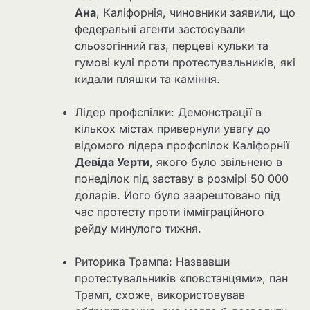
Ана
, Каліфорнія, чиновники заявили, що
федеральні агенти застосували
сльозогінний газ, перцеві кульки та
гумові кулі проти протестувальників, які
кидали пляшки та каміння.
Лідер профспілки: Демонстрації в
кількох містах привернули увагу до
відомого лідера профспілок Каліфорнії
Девіда Уерти
, якого було звільнено в
понеділок під заставу в розмірі 50 000
доларів. Його було заарештовано під
час протесту проти імміграційного
рейду минулого тижня.
Риторика Трампа: Назвавши
протестувальників «повстанцями», пан
Трамп, схоже, використовував