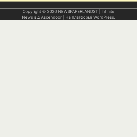
Copyright © 2026
NEWSPAPERLANDST
| Infinite
News від
Ascendoor
| На платформі
WordPress
.