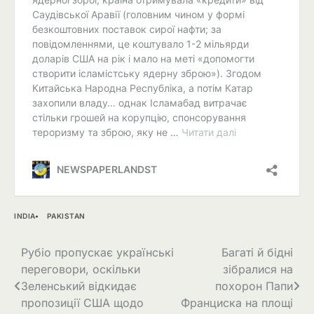
INDIA
PAKISTAN
Навігація
Рубіо пропускає українські
Багаті й бідні
переговори, оскільки
зібралися на
записів
Зеленський відкидає
похорон Папи
пропозиції США щодо
Франциска на площі