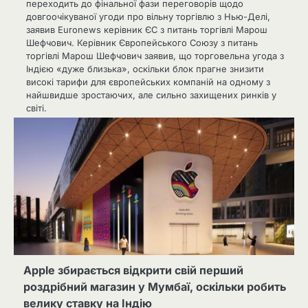
переходить до фінальної фази переговорів щодо
довгоочікуваної угоди про вільну торгівлю з Нью-Делі,
заявив Euronews керівник ЄС з питань торгівлі Марош
Шефчович. Керівник Європейського Союзу з питань
торгівлі Марош Шефчович заявив, що торговельна угода з
Індією «дуже близька», оскільки блок прагне знизити
високі тарифи для європейських компаній на одному з
найшвидше зростаючих, але сильно захищених ринків у
світі.
Apple збирається відкрити свій перший
роздрібний магазин у Мумбаї, оскільки робить
велику ставку на Індію