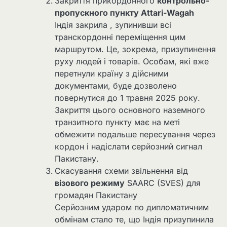
Закриття прикордонного
контрольно-
пропускного пункту Attari-Wagah
Індія закрила , зупинивши всі
транскордонні переміщення цим
маршрутом. Це, зокрема, призупинення
руху людей і товарів. Особам, які вже
перетнули країну з дійсними
документами, буде дозволено
повернутися до 1 травня 2025 року.
Закриття цього основного наземного
транзитного пункту має на меті
обмежити подальше пересування через
кордон і надіслати серйозний сигнал
Пакистану.
Скасування схеми звільнення від
візового режиму
SAARC (SVES) для
громадян Пакистану
Серйозним ударом по дипломатичним
обмінам стало те, що Індія призупинила