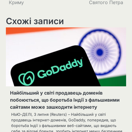
Криму
Святого Петра
Схожі записи
Найбільший у світі продавець доменів
побоюється, що боротьба Індії з фальшивими
сайтами може зашкодити інтернету
НЬЮ-ДЕЛІ, 3 липня (Reuters) – Найбільший у світі
продавець інтернет-доменів, GoDaddy, попередив, що
боротьба Індії з фальшивими веб-сайтами, що видають
себе за відомі бренди, зробить інтернет менш безпечним