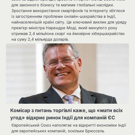
для законного бізнесу та матиме глобальні наслідки.
Зростання використання смартфонів та інтернету збіглося
із загостренням проблеми онлайн-шахрайства в Індії,
найнаселенішій країні світу. Це ключовий виклик для уряду
прем’єр-міністра Нарендри Моді, який минулого року
отримав 2,4 мільйона скарг на ймовірне кібершахрайство
на суму 2,4 мільярда доларів.
Комісар з питань торгівлі каже, що «мати всіх
угод» відкриє ринок Індії для компаній ЄС
Європейський Союз наполягає на відкритті економіки Індії
для європейських компаній, оскільки Брюссель