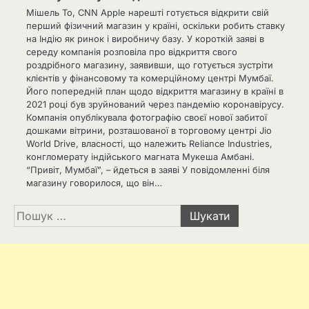
Мішель То, CNN Apple нарешті готується відкрити свій
перший фізичний магазин у країні, оскільки робить ставку
на Індію як ринок і виробничу базу. У короткій заяві в
середу компанія розповіла про відкриття свого
роздрібного магазину, заявивши, що готується зустріти
клієнтів у фінансовому та комерційному центрі Мумбаї.
Його попередній план щодо відкриття магазину в країні в
2021 році був зруйнований через пандемію коронавірусу.
Компанія опублікувала фотографію своєї нової забитої
дошками вітрини, розташованої в торговому центрі Jio
World Drive, власності, що належить Reliance Industries,
конгломерату індійського магната Мукеша Амбані.
“Привіт, Мумбаї”, – йдеться в заяві У повідомленні біля
магазину говорилося, що він…
Пошук: