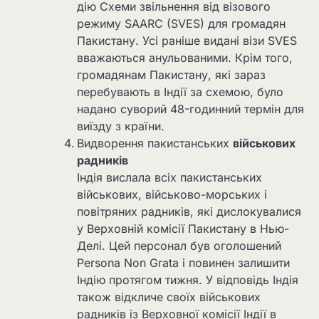
дію Схеми звільнення від візового
режиму SAARC (SVES) для громадян
Пакистану. Усі раніше видані візи SVES
вважаються анульованими. Крім того,
громадянам Пакистану, які зараз
перебувають в Індії за схемою, було
надано суворий 48-годинний термін для
виїзду з країни.
Видворення пакистанських
військових
радників
Індія вислала всіх пакистанських
військових, військово-морських і
повітряних радників, які дислокувалися
у Верховній комісії Пакистану в Нью-
Делі. Цей персонал був оголошений
Persona Non Grata і повинен залишити
Індію протягом тижня. У відповідь Індія
також відкличе своїх військових
радників із Верховної комісії Індії в