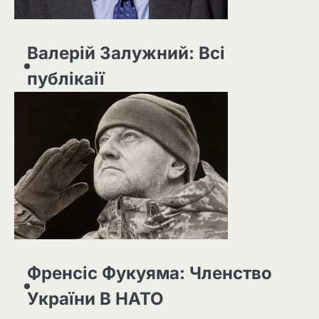
Валерій Залужний: Всі
публікаії
Френсіс Фукуяма: Членство
України В НАТО