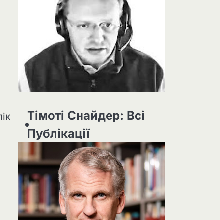
а
Тімоті Снайдер: Всі
лік
Публікації