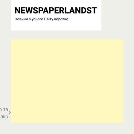
ю та
лію