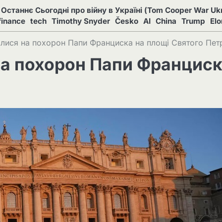
Останнє Сьогодні про війну в Україні (Tom Cooper War Ukr
finance
tech
Timothy Snyder
Česko
AI
China
Trump
El
бралися на похорон Папи Франциска на площі Святого Пет
я на похорон Папи Францис