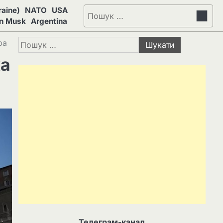
aine)
NATO
USA
Пошук:
on Musk
Argentina
Пошук:
ра
ка
Телеграм-канал