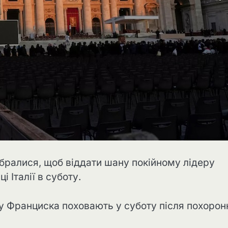
ібралися, щоб віддати шану покійному лідеру
 Італії в суботу.
пу Франциска поховають у суботу після похорон