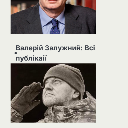
Валерій Залужний: Всі
публікаії