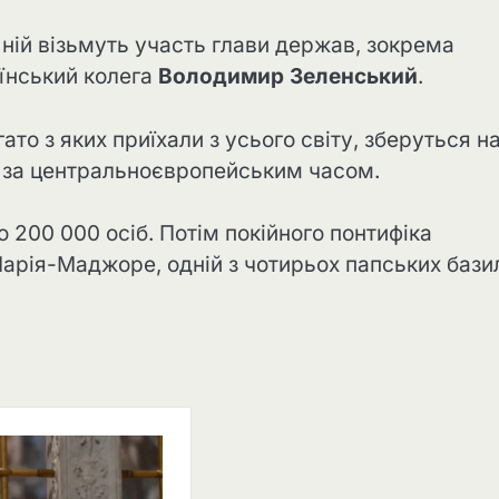
ній візьмуть участь глави держав, зокрема
аїнський колега
Володимир Зеленський
.
ато з яких приїхали з усього світу, зберуться н
0 за центральноєвропейським часом.
 200 000 осіб. Потім покійного понтифіка
Марія-Маджоре, одній з чотирьох папських бази