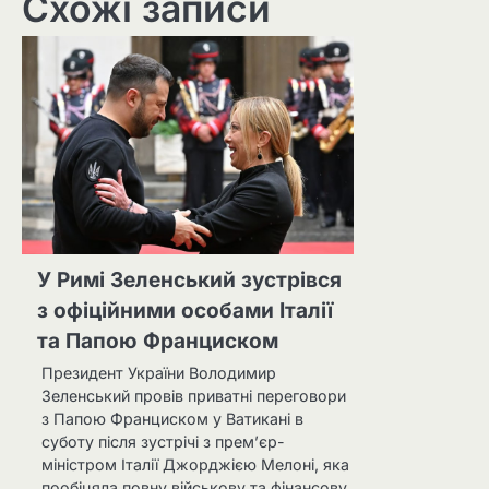
Схожі записи
У Римі Зеленський зустрівся
з офіційними особами Італії
та Папою Франциском
Президент України Володимир
Зеленський провів приватні переговори
з Папою Франциском у Ватикані в
суботу після зустрічі з прем’єр-
міністром Італії Джорджією Мелоні, яка
пообіцяла повну військову та фінансову