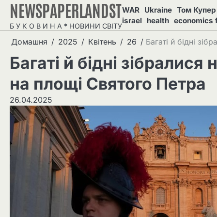
NEWSPAPERLANDST
Перейти
WAR
Ukraine
Том Купер 
до
israel
health
economics 
Б У К О В И Н А * НОВИНИ СВІТУ
вмісту
Домашня
2025
Квітень
26
Багаті й бідні зі
Багаті й бідні зібралис
на площі Святого Петра
26.04.2025