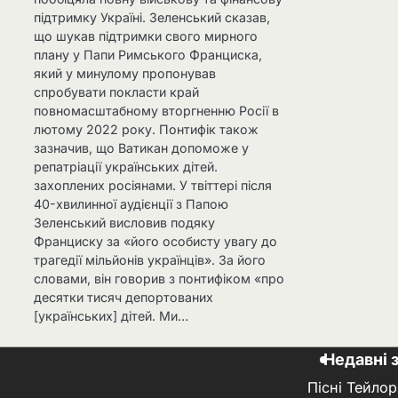
підтримку Україні. Зеленський сказав,
що шукав підтримки свого мирного
плану у Папи Римського Франциска,
який у минулому пропонував
спробувати покласти край
повномасштабному вторгненню Росії в
лютому 2022 року. Понтифік також
зазначив, що Ватикан допоможе у
репатріації українських дітей.
захоплених росіянами. У твіттері після
40-хвилинної аудієнції з Папою
Зеленський висловив подяку
Франциску за «його особисту увагу до
трагедії мільйонів українців». За його
словами, він говорив з понтифіком «про
десятки тисяч депортованих
[українських] дітей. Ми…
Недавні 
Пісні Тейлор