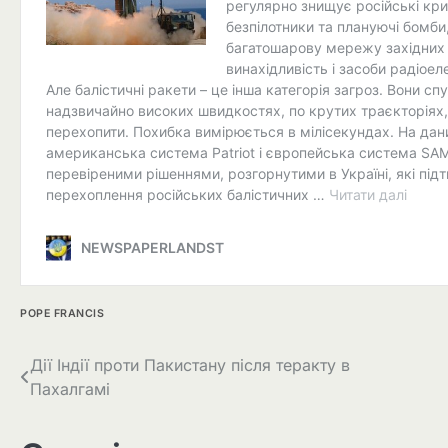
POPE FRANCIS
Навігація
Дії Індії проти Пакистану після теракту в
Пахалгамі
записів