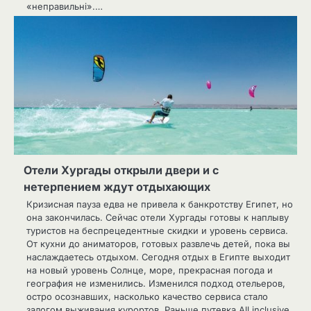
«неправильні».…
Отели Хургады открыли двери и с
нетерпением ждут отдыхающих
Кризисная пауза едва не привела к банкротству Египет, но
она закончилась. Сейчас отели Хургады готовы к наплыву
туристов на беспрецедентные скидки и уровень сервиса.
От кухни до аниматоров, готовых развлечь детей, пока вы
наслаждаетесь отдыхом. Сегодня отдых в Египте выходит
на новый уровень Солнце, море, прекрасная погода и
география не изменились. Изменился подход отельеров,
остро осознавших, насколько качество сервиса стало
залогом выживания курортов. Раньше путевка All inclusive