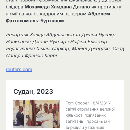
і лідера
Мохамеда Хамдана Дагало
як противагу
армії на чолі з кадровим офіцером
Абделем
Фаттахом аль-Бурханом
.
Репортаж Халіда Абдельазіза та Джани Чукейр
Написання Джани Чукейр і Нафіси Ельтахір
Редагування Хімані Саркар, Майкл Джорджі, Саад
Сайєд і Френсіс Керрі
reuters.com