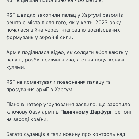
RSF швидко захопили палац у Хартумі разом із
рештою міста після того, як у квітні 2023 року
почалася війна через інтеграцію воєнізованих
формувань у збройні сили.
Армія поділилася відео, як солдати вболівають у
палаці, розбиті скляні вікна, а стіни поцятковані
кулями.
RSF не коментували повернення палацу та
просування армії в Хартумі.
Пізно в четвер угруповання заявило, що захопило
ключову базу армії в
Північному Дарфурі
, регіоні
на заході країни.
Багато суданців вітали новину про контроль над