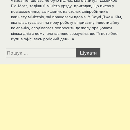
«Вибачте, що вас не було під час мого візиту», Джейкоб
Ріс-Могг, тодішній міністр уряду, пригадав, що писав у
повідомленнях, залишених на столах співробітників
кабінету міністрів, які працювали вдома. У Сеулі Джем Кім,
яка влаштувалася на нову роботу в приватну інвестиційну
компанію, сподівалася попросити дозволу працювати
кілька днів з дому, але швидко зрозуміла, що їй потрібно
бути в офісі весь робочий день. А…
Пошук: