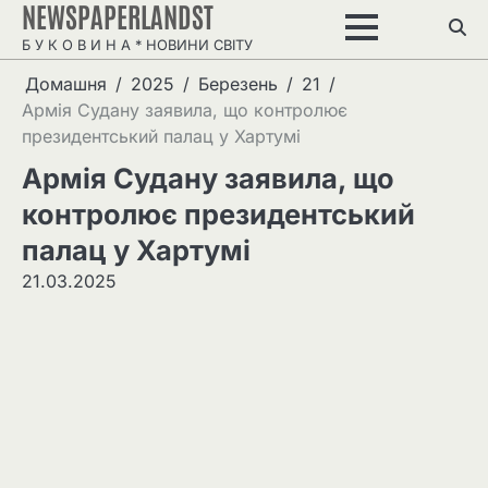
NEWSPAPERLANDST
Перейти
до
Б У К О В И Н А * НОВИНИ СВІТУ
вмісту
Домашня
2025
Березень
21
Армія Судану заявила, що контролює
президентський палац у Хартумі
Армія Судану заявила, що
контролює президентський
палац у Хартумі
21.03.2025