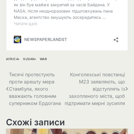
AFRICA
SUDAN
WAR
Навігація
Тисячі протестують
Конголезські повстанці
проти арешту мера
M23 заявляють, що
записів
Стамбула, якого
відступлять із
вважають головним
захопленого міста, щоб
суперником Ердогана
підтримати мирні зусилля
Схожі записи