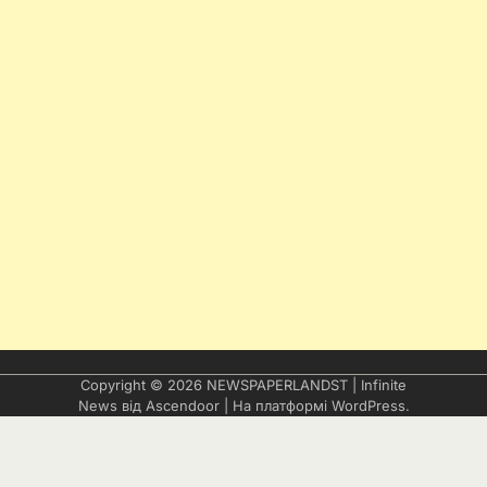
Copyright © 2026
NEWSPAPERLANDST
| Infinite
News від
Ascendoor
| На платформі
WordPress
.