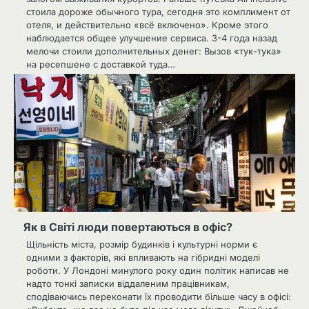
стоила дороже обычного тура, сегодня это комплимент от
отеля, и действительно «всё включено». Кроме этого
наблюдается общее улучшение сервиса. 3-4 года назад
мелочи стоили дополнительных денег: Вызов «тук-тука»
на ресепшене с доставкой туда…
Як в Світі люди повертаються в офіс?
Щільність міста, розмір будинків і культурні норми є
одними з факторів, які впливають на гібридні моделі
роботи. У Лондоні минулого року один політик написав не
надто тонкі записки віддаленим працівникам,
сподіваючись переконати їх проводити більше часу в офісі: