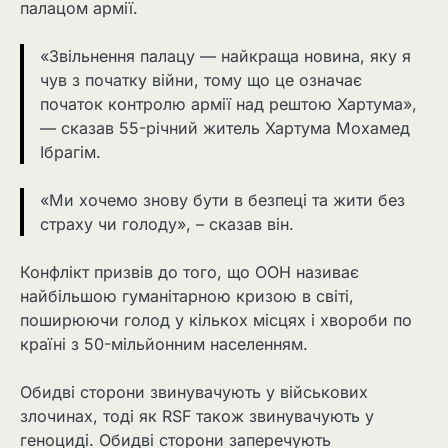
палацом армії.
«Звільнення палацу — найкраща новина, яку я
чув з початку війни, тому що це означає
початок контролю армії над рештою Хартума»,
— сказав 55-річний житель Хартума Мохамед
Ібрагім.
«Ми хочемо знову бути в безпеці та жити без
страху чи голоду», – сказав він.
Конфлікт призвів до того, що ООН називає
найбільшою гуманітарною кризою в світі,
поширюючи голод у кількох місцях і хвороби по
країні з 50-мільйонним населенням.
Обидві сторони звинувачують у військових
злочинах, тоді як RSF також звинувачують у
геноциді. Обидві сторони заперечують