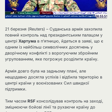
21 березня (Reuters) – Суданська армія захопила
повний контроль над президентським палацом у
центрі
Хартума
в п’ятницю, йдеться в заяві, що є
одним із найбільш символічних досягнень у
дворічному конфлікті з ворогуючим збройним
угрупованням, яке погрожує розділити країну.
Армія довго була на задньому плані, але
нещодавно досягла успіхів і відбила територію в
центрі країни у воєнізованих Сил швидкої
підтримки.
Тим часом
RSF
консолідував контроль на заході,
зміцнюючи бойові лінії та рухаючи країну до