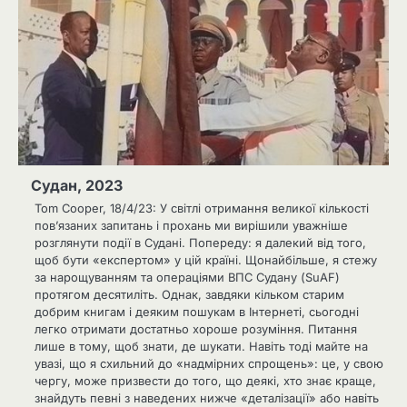
Судан, 2023
Tom Cooper, 18/4/23: У світлі отримання великої кількості
пов’язаних запитань і прохань ми вирішили уважніше
розглянути події в Судані. Попереду: я далекий від того,
щоб бути «експертом» у цій країні. Щонайбільше, я стежу
за нарощуванням та операціями ВПС Судану (SuAF)
протягом десятиліть. Однак, завдяки кільком старим
добрим книгам і деяким пошукам в Інтернеті, сьогодні
легко отримати достатньо хороше розуміння. Питання
лише в тому, щоб знати, де шукати. Навіть тоді майте на
увазі, що я схильний до «надмірних спрощень»: це, у свою
чергу, може призвести до того, що деякі, хто знає краще,
знайдуть певні з наведених нижче «деталізації» або навіть