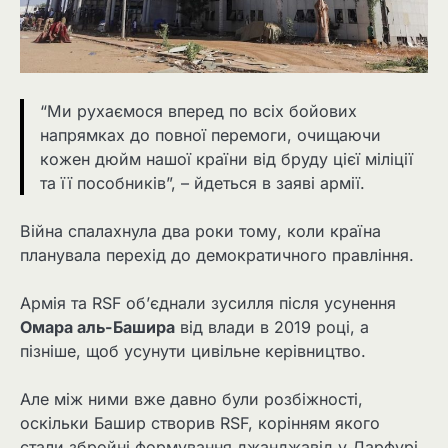
“Ми рухаємося вперед по всіх бойових
напрямках до повної перемоги, очищаючи
кожен дюйм нашої країни від бруду цієї міліції
та її пособників”, – йдеться в заяві армії.
Війна спалахнула два роки тому, коли країна
планувала перехід до демократичного правління.
Армія та RSF об’єднали зусилля після усунення
Омара аль-Башира
від влади в 2019 році, а
пізніше, щоб усунути цивільне керівництво.
Але між ними вже давно були розбіжності,
оскільки Башир створив RSF, корінням якого
стали збройні формування джанджавід у Дарфурі,