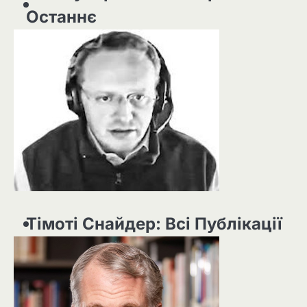
Останнє
Тімоті Снайдер: Всі Публікації