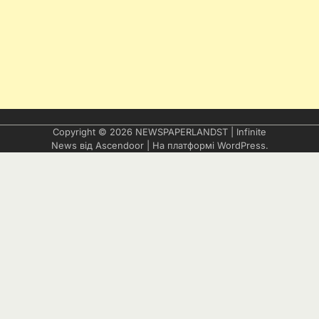
Copyright © 2026
NEWSPAPERLANDST
| Infinite
News від
Ascendoor
| На платформі
WordPress
.