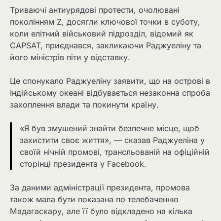
Триваючі антиурядові протести, очолювані
поколінням Z, досягли ключової точки в суботу,
коли елітний військовий підрозділ, відомий як
CAPSAT, приєднався, закликаючи Раджуеліну та
його міністрів піти у відставку.
Це спонукало Раджуеліну заявити, що на острові в
Індійському океані відбувається незаконна спроба
захоплення влади та покинути країну.
«Я був змушений знайти безпечне місце, щоб
захистити своє життя», — сказав Раджуеліна у
своїй нічній промові, трансльованій на офіційній
сторінці президента у Facebook.
За даними адміністрації президента, промова
також мала бути показана по телебаченню
Мадагаскару, але її було відкладено на кілька