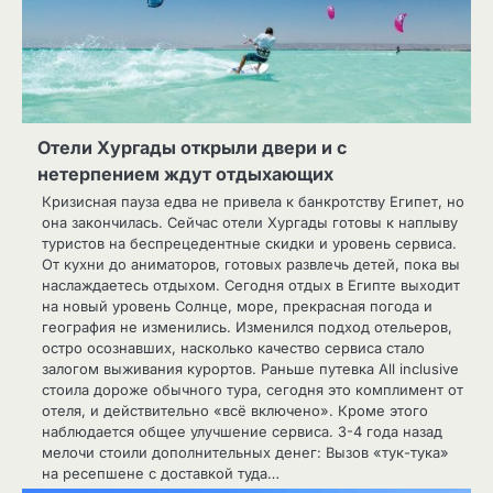
Отели Хургады открыли двери и с
нетерпением ждут отдыхающих
Кризисная пауза едва не привела к банкротству Египет, но
она закончилась. Сейчас отели Хургады готовы к наплыву
туристов на беспрецедентные скидки и уровень сервиса.
От кухни до аниматоров, готовых развлечь детей, пока вы
наслаждаетесь отдыхом. Сегодня отдых в Египте выходит
на новый уровень Солнце, море, прекрасная погода и
география не изменились. Изменился подход отельеров,
остро осознавших, насколько качество сервиса стало
залогом выживания курортов. Раньше путевка All inclusive
стоила дороже обычного тура, сегодня это комплимент от
отеля, и действительно «всё включено». Кроме этого
наблюдается общее улучшение сервиса. 3-4 года назад
мелочи стоили дополнительных денег: Вызов «тук-тука»
на ресепшене с доставкой туда…