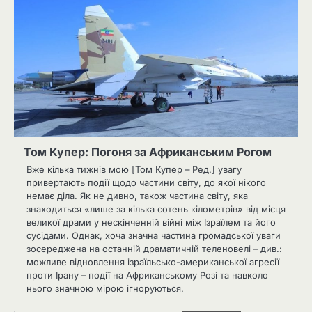
Том Купер: Погоня за Африканським Рогом
Вже кілька тижнів мою [Том Купер – Ред.] увагу
привертають події щодо частини світу, до якої нікого
немає діла. Як не дивно, також частина світу, яка
знаходиться «лише за кілька сотень кілометрів» від місця
великої драми у нескінченній війні між Ізраїлем та його
сусідами. Однак, хоча значна частина громадської уваги
зосереджена на останній драматичній теленовелі – див.:
можливе відновлення ізраїльсько-американської агресії
проти Ірану – події на Африканському Розі та навколо
нього значною мірою ігноруються.