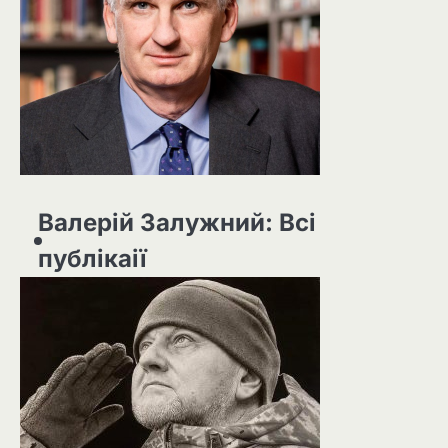
Валерій Залужний: Всі
публікаії