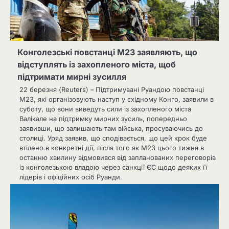
Конголезські повстанці M23 заявляють, що
відступлять із захопленого міста, щоб
підтримати мирні зусилля
22 березня (Reuters) – Підтримувані Руандою повстанці
М23, які організовують наступ у східному Конго, заявили в
суботу, що вони виведуть сили із захопленого міста
Валікале на підтримку мирних зусиль, попередньо
заявивши, що залишають там війська, просуваючись до
столиці. Уряд заявив, що сподівається, що цей крок буде
втілено в конкретні дії, після того як M23 цього тижня в
останню хвилину відмовився від запланованих переговорів
із конголезькою владою через санкції ЄС щодо деяких її
лідерів і офіційних осіб Руанди.