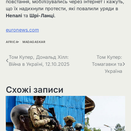
повстання, мобілізувались через інтернет і кажуть,
що їх надихнули протести, які повалили уряди в
Непалі
та
Шрі-Ланці
.
euronews.com
AFRICA
MADAGASKAR
Навігація
Том Купер, Дональд Хілл:
Том Купер:
Війна в Україні, 12.10.2025
Томагавки та
записів
Україна
Схожі записи