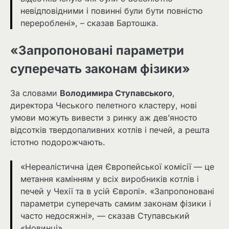
невідповідними і повинні були бути повністю
перероблені», – сказав Бартошка.
«Запропоновані параметри
суперечать законам фізики»
За словами
Володимира Ступавського
,
директора Чеського пелетного кластеру, нові
умови можуть вивести з ринку аж дев’яносто
відсотків твердопаливних котлів і печей, а решта
істотно подорожчають.
«Нереалістична ідея Європейської комісії — це
метання камінням у всіх виробників котлів і
печей у Чехії та в усій Європі». «Запропоновані
параметри суперечать самим законам фізики і
часто недосяжні», — сказав Ступавський
«Новинці».