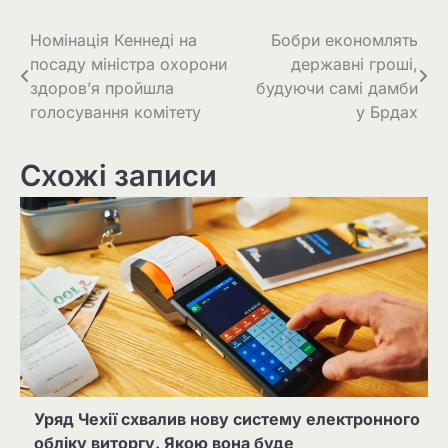
Навігація
Номінація Кеннеді на
Бобри економлять
посаду міністра охорони
державні гроші,
записів
здоров’я пройшла
будуючи самі дамби
голосування комітету
у Брдах
Схожі записи
Уряд Чехії схвалив нову систему електронного
обліку виторгу. Якою вона буде