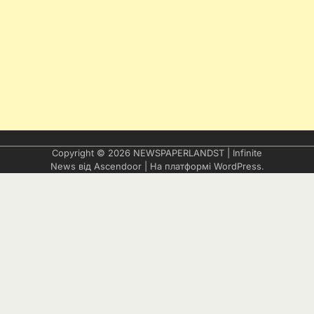
Copyright © 2026
NEWSPAPERLANDST
| Infinite
News від
Ascendoor
| На платформі
WordPress
.