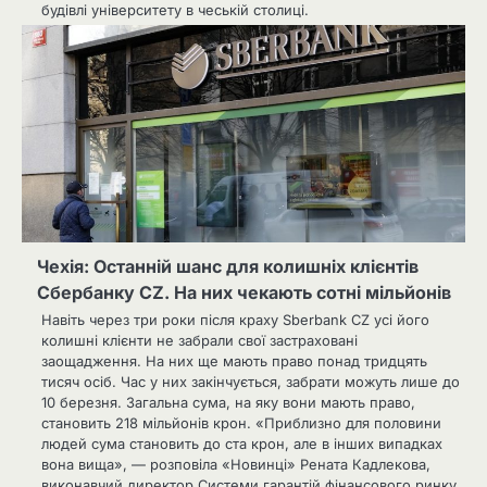
будівлі університету в чеській столиці.
Чехія: Останній шанс для колишніх клієнтів
Сбербанку CZ. На них чекають сотні мільйонів
Навіть через три роки після краху Sberbank CZ усі його
колишні клієнти не забрали свої застраховані
заощадження. На них ще мають право понад тридцять
тисяч осіб. Час у них закінчується, забрати можуть лише до
10 березня. Загальна сума, на яку вони мають право,
становить 218 мільйонів крон. «Приблизно для половини
людей сума становить до ста крон, але в інших випадках
вона вища», — розповіла «Новинці» Рената Кадлекова,
виконавчий директор Системи гарантій фінансового ринку.