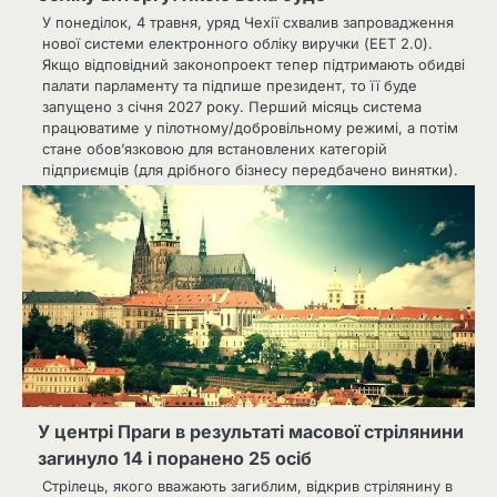
У понеділок, 4 травня, уряд Чехії схвалив запровадження
нової системи електронного обліку виручки (EET 2.0).
Якщо відповідний законопроект тепер підтримають обидві
палати парламенту та підпише президент, то її буде
запущено з січня 2027 року. Перший місяць система
працюватиме у пілотному/добровільному режимі, а потім
стане обов’язковою для встановлених категорій
підприємців (для дрібного бізнесу передбачено винятки).
У центрі Праги в результаті масової стрілянини
загинуло 14 і поранено 25 осіб
Стрілець, якого вважають загиблим, відкрив стрілянину в