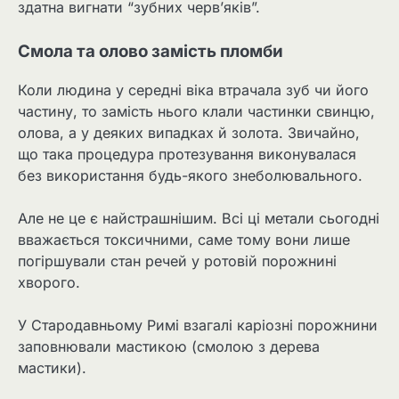
здатна вигнати “зубних черв’яків”.
Смола та олово замість пломби
Коли людина у середні віка втрачала зуб чи його
частину, то замість нього клали частинки свинцю,
олова, а у деяких випадках й золота. Звичайно,
що така процедура протезування виконувалася
без використання будь-якого знеболювального.
Але не це є найстрашнішим. Всі ці метали сьогодні
вважається токсичними, саме тому вони лише
погіршували стан речей у ротовій порожнині
хворого.
У Стародавньому Римі взагалі каріозні порожнини
заповнювали мастикою (смолою з дерева
мастики).