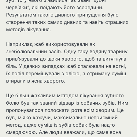
зуб, то у нього з’явилися так звані “зубні
черв’яки”, які поїдають його зсередини.
Результатом такого дивного припущення було
створення таких самих дивних та навіть страшних
методів лікування.
Наприклад жаб використовували як
знеболювальний засіб. Одну таку водяну тварину
прив’язували до щоки хворого, щоб та витягнула
біль. У деяких випадках жаб спалювали на вогні,
їх попіл перемішували з олією, а отриману суміш
втирали в ясна хворого.
Ще більш жахливим методом лікування зубного
болю був так званий відвар із собачих зубів. Ним
пропонувалося полоскати рота всім хворим. Це
був, м’яко кажучи, максимально неприємний
метод, адже суміш із зубів собак була надто
смердючою. Але люди вважали, що саме вона