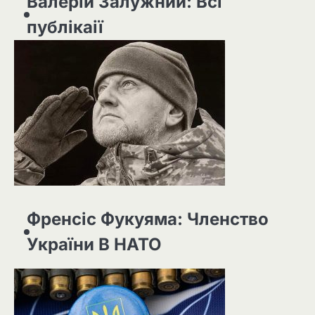
Валерій Залужний: Всі
публікаії
Френсіс Фукуяма: Членство
України В НАТО