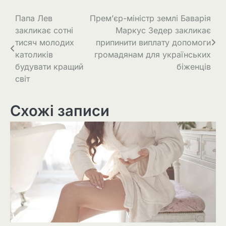
Навігація
Папа Лев
Прем’єр-міністр землі Баварія
закликає сотні
Маркус Зедер закликає
записів
тисяч молодих
припинити виплату допомоги
католиків
громадянам для українських
будувати кращий
біженців
світ
Схожі записи