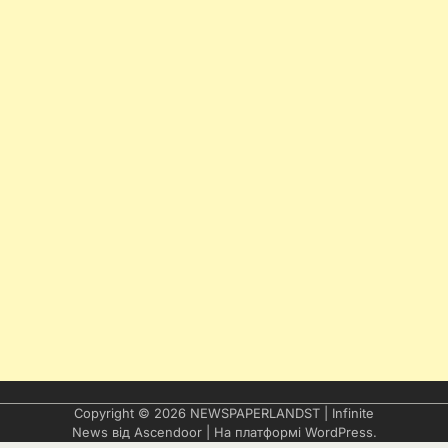
Copyright © 2026
NEWSPAPERLANDST
| Infinite
News від
Ascendoor
| На платформі
WordPress
.