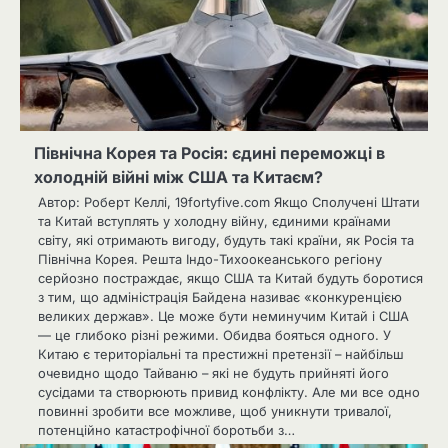
Північна Корея та Росія: єдині переможці в
холодній війні між США та Китаєм?
Автор: Роберт Келлі, 19fortyfive.com Якщо Сполучені Штати
та Китай вступлять у холодну війну, єдиними країнами
світу, які отримають вигоду, будуть такі країни, як Росія та
Північна Корея. Решта Індо-Тихоокеанського регіону
серйозно постраждає, якщо США та Китай будуть боротися
з тим, що адміністрація Байдена називає «конкуренцією
великих держав». Це може бути неминучим Китай і США
— це глибоко різні режими. Обидва бояться одного. У
Китаю є територіальні та престижні претензії – найбільш
очевидно щодо Тайваню – які не будуть прийняті його
сусідами та створюють привид конфлікту. Але ми все одно
повинні зробити все можливе, щоб уникнути тривалої,
потенційно катастрофічної боротьби з…