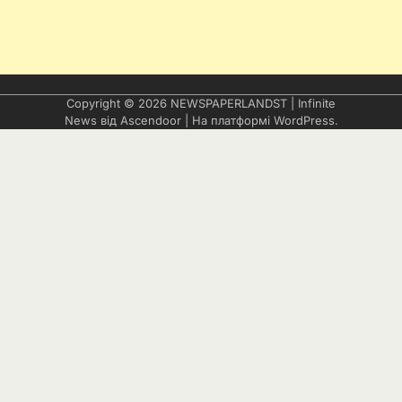
Copyright © 2026
NEWSPAPERLANDST
| Infinite
News від
Ascendoor
| На платформі
WordPress
.