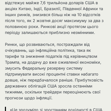
відстежує майже 7,6 трильйона доларів США в
акціях Китаю, Індії, Бразилії, Південної Африки та
інших ринків, знизився більш ніж на 10 відсотків
після того, як 2 жовтня досяг максимуму за два з
половиною роки. Ринкові акції протягом цього
періоду залишаються приблизно незмінними.
Ринки, що розвиваються, постраждали від
очікуваннь, що інфляційна політика, така як
тарифи та зниження податків під керівництвом
Трампа, на додачу до вже оживленої економіки,
змусить Федеральну резервну систему
підтримувати високі процентні ставки набагато
довше, ніж передбачалося раніше. Прибутковість
державних облігацій США зросла останніми
тижнями, оскільки трейдери переоцінюють свої
прогнози щодо інфляції.
«Це зрозуміло зі зростанням дохідності в США