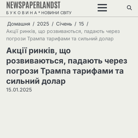
NEWSPAPERLANDST
Перейти
до
Б У К О В И Н А * НОВИНИ СВІТУ
вмісту
Домашня
2025
Січень
15
Акції ринків, що розвиваються, падають через
погрози Трампа тарифами та сильний долар
Акції ринків, що
розвиваються, падають через
погрози Трампа тарифами та
сильний долар
15.01.2025