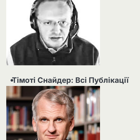
Тімоті Снайдер: Всі Публікації