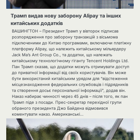
Трамп видав нову заборону Alipay та інших
китайських додатків
ВАШИНГТОН – Президент Трамп у вівторок підписав
розпорядження про заборону транзакцій з вісьмома
підключеними до Китаю програмами, включаючи платіжну
платформу Alipay, що належить китайському мільярдеру
Jack Ma’s Ant Group Co., та додатки, що належать
китайському технологічному гіганту Tencent Holdings Ltd.
Пан Трамп сказав, що додатки можуть отримувати доступ
до приватної інформації від своїх користувачів. Він може
бути використаний китайським урядом для “відстеження
місцезнаходження федеральних службовців і підрядників
та створення досьє персональної інформації”, додав він.
Наказ набирає чинності через 45 днів – після того, як пан
Трамп піде з посади. Прес-секретар перехідної групи
обраного президента Джо Байдена відмовився
коментувати наказ. Американські…