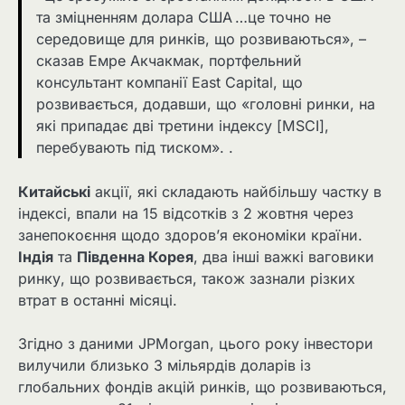
та зміцненням долара США …це точно не
середовище для ринків, що розвиваються», –
сказав Емре Акчакмак, портфельний
консультант компанії East Capital, що
розвивається, додавши, що «головні ринки, на
які припадає дві третини індексу [MSCI],
перебувають під тиском». .
Китайські
акції, які складають найбільшу частку в
індексі, впали на 15 відсотків з 2 жовтня через
занепокоєння щодо здоров’я економіки країни.
Індія
та
Південна Корея
, два інші важкі ваговики
ринку, що розвивається, також зазнали різких
втрат в останні місяці.
Згідно з даними JPMorgan, цього року інвестори
вилучили близько 3 мільярдів доларів із
глобальних фондів акцій ринків, що розвиваються,