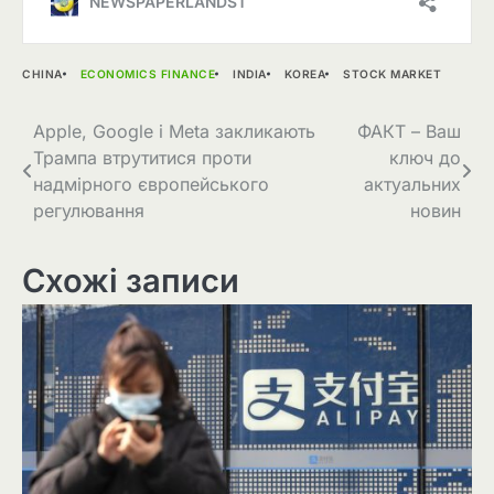
CHINA
ECONOMICS FINANCE
INDIA
KOREA
STOCK MARKET
Навігація
Apple, Google і Meta закликають
ФАКТ – Ваш
Трампа втрутитися проти
ключ до
записів
надмірного європейського
актуальних
регулювання
новин
Схожі записи