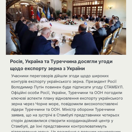
Росія, Україна та Туреччина досягли угоди
щодо експорту зерна з України
Учасники переговорів дійшли згоди щодо широких
контурів експорту українського зерна. Президент Росії
Володимир Путін повинен буде підписати угоду СТАМБУЛ.
Офіційні особи Росії, України, Туреччини та ООН погодили
ключові аспекти плану відновлення експорту українського
зерна через Чорне море, повідомили високопоставлені
лідери Туреччини та ООН. Міністр оборони Туреччини
заявив, що на зустрічі в Стамбулі представники чотирьох
сторін домовилися створити координаційний центр у
Стамбулі, де їхні представники контролюватимуть
відправлення зерна. Це розуміння є першим конкретним