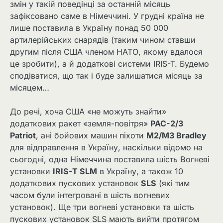
змін у такій поведінці за останній місяць
зафіксовано саме в Німеччині. У грудні країна не
лише поставила в Україну понад 50 000
артилерійських снарядів (таким чином ставши
другим після США членом НАТО, якому вдалося
це зробити), а й додаткові системи IRIS-T. Будемо
сподіватися, що так і буде залишатися місяць за
місяцем…
До речі, хоча США «не можуть знайти»
додаткових ракет «земля-повітря»
PAC-2/3
Patriot
, ані бойових машин піхоти
M2/M3 Bradley
для відправлення в Україну, наскільки відомо на
сьогодні, одна Німеччина поставила шість Вогневі
установки
IRIS-T SLM
в Україну, а також 10
додаткових пускових установок
SLS
(які тим
часом були інтегровані в шість вогневих
установок). Ще три вогневі установки та шість
пускових установок SLS мають вийти протягом