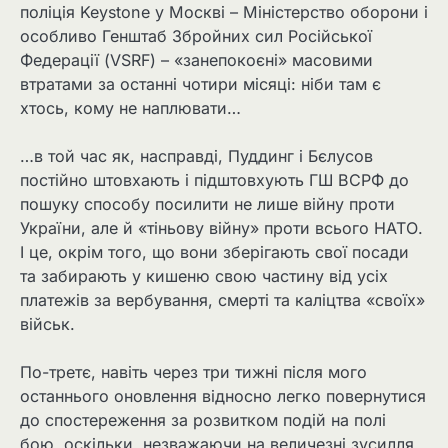
поліція Keystone у Москві – Міністерство оборони і
особливо Генштаб Збройних сил Російської
Федерації (VSRF) – «занепокоєні» масовими
втратами за останні чотири місяці: ніби там є
хтось, кому не наплювати…
…в той час як, насправді, Пуддинг і Бєлусов
постійно штовхають і підштовхують ГШ ВСРФ до
пошуку способу посилити не лише війну проти
України, але й «тіньову війну» проти всього НАТО.
І це, окрім того, що вони зберігають свої посади
та забирають у кишеню свою частину від усіх
платежів за вербування, смерті та каліцтва «своїх»
військ.
По-третє, навіть через три тижні після мого
останнього оновлення відносно легко повернутися
до спостереження за розвитком подій на полі
бою, оскільки, незважаючи на величезні зусилля