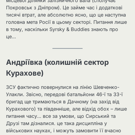
місцевої ділянки залізничного вала (сполучає
Покровськ з Дніпром). Це займе час і додаткові
тисячі втрат, але абсолютно ясно, що це наступна
головна мета Росії в цьому секторі. Питання лише
в тому, наскільки Syrsky & Buddies знають про
це…
Андріївка (колишній сектор
Курахове)
ЗСУ фактично повернулися на лінію Шевченко-
Улакли. Звісно, ​​передові батальйони 46-ї та 33-ї
бригад ще тримаються в Дачному (на захід від
Курахового) та південніше, але відхід обох – лише
питання часу… все за умови, що Сирський та
Друзі там дізналися. це така дисципліна у
військових науках, і можуть замовити її вчасно