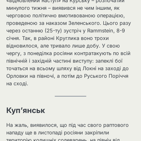
«відновлений наступ» на Курську – розпочатий
минулого тижня – виявився не чим іншим, як
черговою політично вмотивованою операцією,
проведеною за наказом Зеленського. Цього разу
через останню (25-ту) зустріч у Rammstein, 8-9
січня. Так, в районі Круглика воно трохи
відновилося, але тривало лише добу. У свою
чергу, з понеділка росіяни контратакують по всій
північній і західній частині виступу: запеклі бої
точаться на всьому шляху від Локні на заході до
Орловки на півночі, а потім до Руського Поріччя
на сході.
Куп’янськ
На жаль, виявилося, що під час свого раптового
нападу ще в листопаді росіяни закріпили
територію колишніх солеварень, на північ від