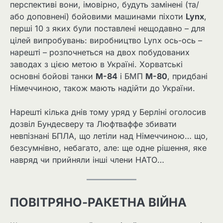
перспективі вони, імовірно, будуть замінені (та/
або доповнені) бойовими машинами піхоти
Lynx
,
перші 10 з яких були поставлені нещодавно – для
цілей випробувань: виробництво Lynx ось-ось –
нарешті – розпочнеться на двох побудованих
заводах з цією метою в Україні. Хорватські
основні бойові танки
М-84
і БМП
М-80
, придбані
Німеччиною, також мають надійти до України.
Нарешті кілька днів тому уряд у Берліні оголосив
дозвіл Бундесверу та Люфтваффе збивати
невпізнані БПЛА, що летіли над Німеччиною… що,
безсумнівно, небагато, але: ще одне рішення, яке
навряд чи прийняли інші члени НАТО…
ПОВІТРЯНО-РАКЕТНА ВІЙНА