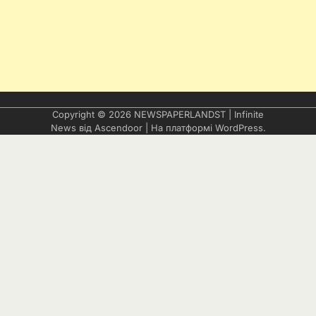
Copyright © 2026
NEWSPAPERLANDST
| Infinite
News від
Ascendoor
| На платформі
WordPress
.