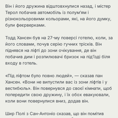
Він і його дружина відштовхнулися назад, і містер
Терол побачив автомобіль із полум’ям і
різнокольоровими кольорами, які, на його думку,
були феєрверками.
Тодд Хансен був на 27-му поверсі готелю, коли, за
його словами, почув серію гучних трісків. Він
піднявся на ліфті до зони очікування, де він
побачив дим і розпилювачі бризок на під’їзді біля
входу в готель.
«Під ліфтом було повно людей», — сказав пан
Хансен. «Вони не випустили вас із зони ліфтів і у
вестибюль». Він повернувся до своєї кімнати, щоб
попередити свою дружину, і їх обох евакуювали,
коли вони повернулися вниз, додав він.
Шир Полі з Сан-Антоніо сказав, що він помітив