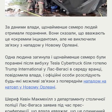
За даними влади, щонайменше семеро людей
отримали поранення. Вони сказали, що вважають
це «окремим інцидентом», але не виключили
зв’язку з нападом у Новому Орлеані.
Одна людина загинула і щонайменше семеро були
поранені після вибуху Tesla Cybertruck біля готелю
Trump International у Лас-Вегасі в середу вранці,
повідомила влада, і офіційні особи розслідують
будь-які можливі зв’язки з попереднім
нападом на
натовп у Новому Орлеані
.
Шериф Кевін Макмехілл з департаменту столичної
поліції Лас-Вегаса заявив під час прес-
конференції, що влада «вважає, що це одиничний