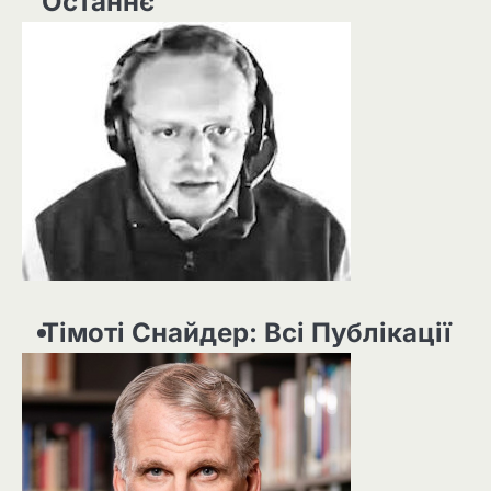
Останнє
Тімоті Снайдер: Всі Публікації