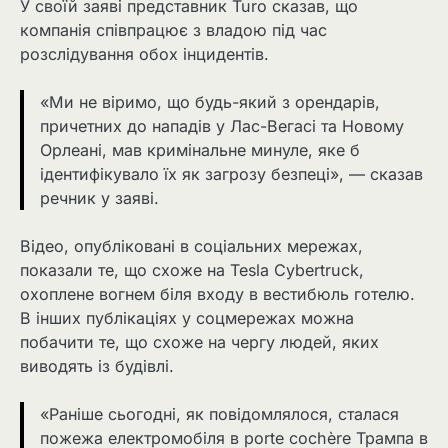
У своїй заяві представник Turo сказав, що
компанія співпрацює з владою під час
розслідування обох інцидентів.
«Ми не віримо, що будь-який з орендарів,
причетних до нападів у Лас-Вегасі та Новому
Орлеані, мав кримінальне минуле, яке б
ідентифікувало їх як загрозу безпеці», — сказав
речник у заяві.
Відео, опубліковані в соціальних мережах,
показали те, що схоже на Tesla Cybertruck,
охоплене вогнем біля входу в вестибюль готелю.
В інших публікаціях у соцмережах можна
побачити те, що схоже на чергу людей, яких
виводять із будівлі.
«Раніше сьогодні, як повідомлялося, сталася
пожежа електромобіля в porte cochère Трампа в