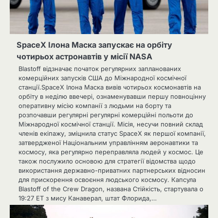
SpaceX Ілона Маска запускає на орбіту
чотирьох астронавтів у місії NASA
Blastoff відзначає початок регулярних запланованих
комерційних запусків США до Міжнародної космічної
станції.SpaceX Ілона Маска вивів чотирьох космонавтів на
орбіту в неділю ввечері, ознаменувавши першу повноцінну
оперативну місію компанії з людьми на борту та
розпочавши регулярні регулярні комерційні польоти до
Міжнародної космічної станції. Місія, несучи повний склад
членів екіпажу, зміцнила статус SpaceX як першої компанії,
затвердженої Національним управлінням аеронавтики та
космосу, яка регулярно переправляла людей у ​​космос. Це
також послужило основою для стратегії відомства щодо
використання державно-приватних партнерських відносин
для прискорення освоєння людського космосу. Капсула
Blastoff of the Crew Dragon, названа Стійкість, стартувала о
19:27 ET з мису Канаверал, штат Флорида,…