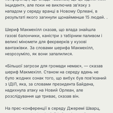
інцидент», але поки не виключив зв’язку з
нападом у середу вранці в Новому Орлеані, в
результаті якого загинули щонайменше 15 людей. .
Шериф Макмехілл сказав, що влада знайшла
газові балончики, каністри з табірним паливом і
великі міномети для феєрверків у кузові
вантажівки. За словами шерифа Макмехілл,
незрозуміло, як вони запалилися.
«Більшої загрози для громади немає», — сказав
шериф Макмехілл. Станом на середу вдень не
було жодних ознак того, що вибух був пов’язаний
з ІДІЛ, яка, за словами президента Байдена,
надихнула атаку на Новий Орлеан, але
розслідування ще триває, сказав він.
На прес-конференції в середу Джеремі Шварц,