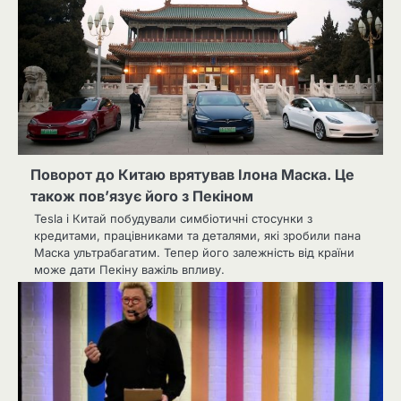
Поворот до Китаю врятував Ілона Маска. Це
також пов’язує його з Пекіном
Tesla і Китай побудували симбіотичні стосунки з
кредитами, працівниками та деталями, які зробили пана
Маска ультрабагатим. Тепер його залежність від країни
може дати Пекіну важіль впливу.