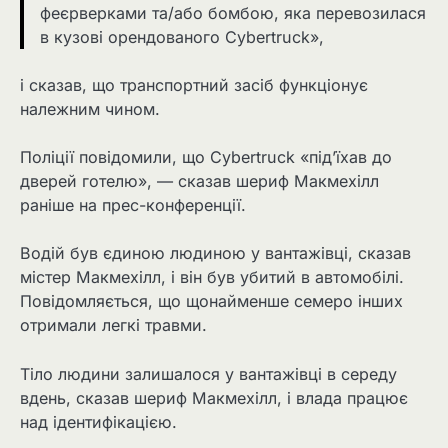
феєрверками та/або бомбою, яка перевозилася
в кузові орендованого Cybertruck»,
і сказав, що транспортний засіб функціонує
належним чином.
Поліції повідомили, що Cybertruck «під’їхав до
дверей готелю», — сказав шериф Макмехілл
раніше на прес-конференції.
Водій був єдиною людиною у вантажівці, сказав
містер Макмехілл, і він був убитий в автомобілі.
Повідомляється, що щонайменше семеро інших
отримали легкі травми.
Тіло людини залишалося у вантажівці в середу
вдень, сказав шериф Макмехілл, і влада працює
над ідентифікацією.