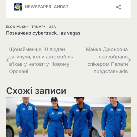
ELON MUSK
TRUMP
USA
Позначено
cybertruck
,
las vegas
Навігація
Щонайменше 10 людей
Майка Джонсона
загинули, коли автомобіль
переобрано
записів
в’їхав у натовп у Новому
спікером Палати
Орлеані
представників
Схожі записи