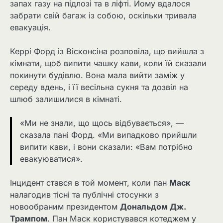
запах газу на підлозі та в ліфті. Йому вдалося
забрати свій багаж із собою, оскільки тривала
евакуація.
Керрі Форд із Вісконсіна розповіла, що вийшла з
кімнати, щоб випити чашку кави, коли їй сказали
покинути будівлю. Вона мала вийти заміж у
середу вдень, і її весільна сукня та дозвіл на
шлюб залишилися в кімнаті.
«Ми не знали, що щось відбувається», —
сказала пані Форд. «Ми випадково прийшли
випити кави, і вони сказали: «Вам потрібно
евакуюватися».
Інцидент стався в той момент, коли пан
Маск
налагодив тісні та публічні стосунки з
новообраним президентом
Дональдом Дж.
Трампом
. Пан Маск користувався котеджем у