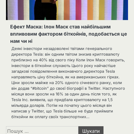
Ефект Маска: Ілон Маск став найбільшим
впливовим фактором біткойнів, подобається це
нам чи ні
Деякі інвестори незадоволені твітами генерального
директора Tesla: він одним твітом знизив криптовалюту
приблизно на 40% від свого піку Коли Ілон Маск говорить,
інвестори в біткойни слухають Цього року найчастіше
загадкові повідомлення виконавчого директора Tesla
направляють ціну біткойна, як на американських гірках.
Ціни зросли майже на 20% одного січневого ранку, коли
він додав “#bitcoin” до своєї біографії в Twitter. Наступного
місяця вони зросли на 16% за один день після того, як
Tesla Inc. виявила, що придбала криптовалюту на 1,5
мільярда доларів. Потім на початку цього місяця він
написав у Twitter, що Tesla більше не буде приймати
біткойни як оплату своїх транспортних…
Пошук: