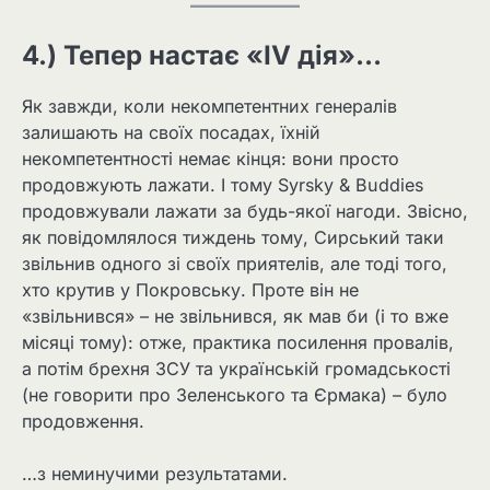
4.) Тепер настає «IV дія»…
Як завжди, коли некомпетентних генералів
залишають на своїх посадах, їхній
некомпетентності немає кінця: вони просто
продовжують лажати. І тому Syrsky & Buddies
продовжували лажати за будь-якої нагоди. Звісно,
​​як повідомлялося тиждень тому, Сирський таки
звільнив одного зі своїх приятелів, але тоді того,
хто крутив у Покровську. Проте він не
«звільнився» – не звільнився, як мав би (і то вже
місяці тому): отже, практика посилення провалів,
а потім брехня ЗСУ та українській громадськості
(не говорити про Зеленського та Єрмака) – було
продовження.
…з неминучими результатами.