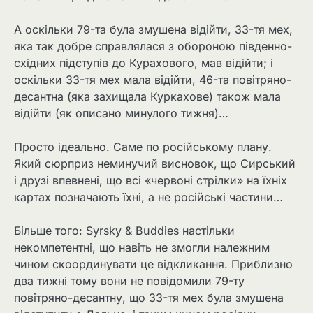
А оскільки 79-та була змушена відійти, 33-тя мех,
яка так добре справлялася з обороною південно-
східних підступів до Курахового, мав відійти; і
оскільки 33-тя мех мала відійти, 46-та повітряно-
десантна (яка захищала Куркахове) також мала
відійти (як описано минулого тижня)…
Просто ідеально. Саме по російському плану.
Який сюрприз неминучий висновок, що Сирський
і друзі впевнені, що всі «червоні стрілки» на їхніх
картах позначають їхні, а не російські частини…
Більше того: Syrsky & Buddies настільки
некомпетентні, що навіть не змогли належним
чином скоординувати це відкликання. Приблизно
два тижні тому вони не повідомили 79-ту
повітряно-десантну, що 33-тя мех була змушена