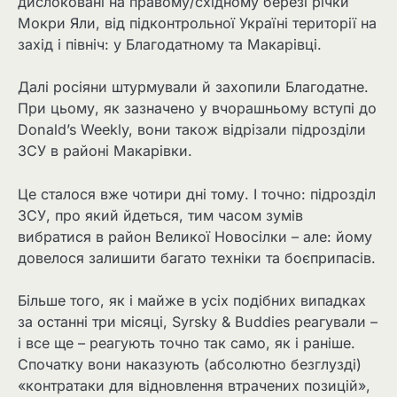
дислоковані на правому/східному березі річки
Мокри Яли, від підконтрольної Україні території на
захід і північ: у Благодатному та Макарівці.
Далі росіяни штурмували й захопили Благодатне.
При цьому, як зазначено у вчорашньому вступі до
Donald’s Weekly, вони також відрізали підрозділи
ЗСУ в районі Макарівки.
Це сталося вже чотири дні тому. І точно: підрозділ
ЗСУ, про який йдеться, тим часом зумів
вибратися в район Великої Новосілки – але: йому
довелося залишити багато техніки та боєприпасів.
Більше того, як і майже в усіх подібних випадках
за останні три місяці, Syrsky & Buddies реагували –
і все ще – реагують точно так само, як і раніше.
Спочатку вони наказують (абсолютно безглузді)
«контратаки для відновлення втрачених позицій»,