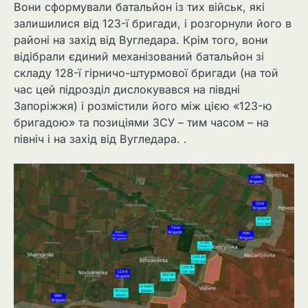
Вони сформували батальйон із тих військ, які
залишилися від 123-ї бригади, і розгорнули його в
районі на захід від Вугледара. Крім того, вони
відібрали єдиний механізований батальйон зі
складу 128-ї гірничо-штурмової бригади (на той
час цей підрозділ дислокувався на півдні
Запоріжжя) і розмістили його між цією «123-ю
бригадою» та позиціями ЗСУ – тим часом – на
північ і на захід від Вугледара. .