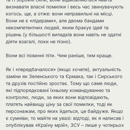
визнавати власні помилки і весь час звинувачують
когось. ще, а отже: вони неправильні на місці.
Вони не є «лідерами», але двома бандами
некомпетентних людей, яким бракує ідей та
рішень (у більшості випадків вони навіть не здатні
діяти взагалі, поки не пізно).
Вони всі повинні піти. Чим раніше, тим краще.
Як і «передбачалося» (якщо хочете), актуальність
заміни як Зеленського та Єрмака, так і Сирського
та друзів постійно зростає. Тому що саме люди,
які підпорядковані їхньому командуванню та
контролю, люди, за яких вони відповідають,
платять найвищу ціну за свої помилки, тоді як
персонажам, про яких йдеться, це байдуже. Якщо
є сумніви, то майте на увазі: відтоді, як я написав і
опублікував «Країну мрій», ЗСУ – лише у чотирьох