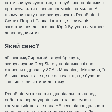
потім звинувачують тих, хто публічно повідомляє
про результати власних промахів і помилок. У
цьому випадку вони звинувачують DeepState, і
Святих Петра і Павла, і кого ще… ситуація
загострилася до того, що Юрій Бутусов намагався
«посередничити»…
Який сенс?
«Главком»/Сирський і друзі брешуть,
звинувачуючи DeepState у повідомленні про
оточення підрозділу ЗСУ в Макарівці. Можливо, їх
більше немає, але це не означає, що це було не
так лише три-чотири дні тому.
DeepState може нести відповідальність перед
собою та перед українською та іноземною
громадськістю, але вона НЕ несе відповідальності
перед купкою некомпетентних генералів. Як і