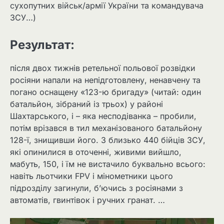
сухопутних військ/армії України та командувача
ЗСУ…)
Результат:
після двох тижнів ретельної польової розвідки
росіяни напали на непідготовлену, ненавчену та
погано оснащену «123-ю бригаду» (читай: один
батальйон, зібраний із трьох) у районі
Шахтарського, і – яка несподіванка – пробили,
потім врізався в тил механізованого батальйону
128-ї, знищивши його. З близько 440 бійців ЗСУ,
які опинилися в оточенні, живими вийшло,
мабуть, 150, і їм не вистачило буквально всього:
навіть льотчики FPV і мінометники цього
підрозділу загинули, б’ючись з росіянами з
автоматів, гвинтівок і ручних гранат. …