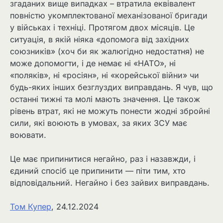
згаданих вище випадках – втратила еквівалент
повністю укомплектованої механізованої бригади
у військах і техніці. Протягом двох місяців. Це
ситуація, в якій ніяка «допомога від західних
союзників» (хоч би як жалюгідно недостатня) не
може допомогти, і де немає ні «НАТО», ні
«поляків», ні «росіян», ні «корейської війни» чи
будь-яких інших безглуздих виправдань. Я чув, що
останні тижні та молі мають значення. Це також
рівень втрат, які не можуть понести жодні збройні
сили, які воюють в умовах, за яких ЗСУ має
воювати.
Це має припинитися негайно, раз і назавжди, і
єдиний спосіб це припинити — піти тим, хто
відповідальний. Негайно і без зайвих виправдань.
Том Купер
, 24.12.2024