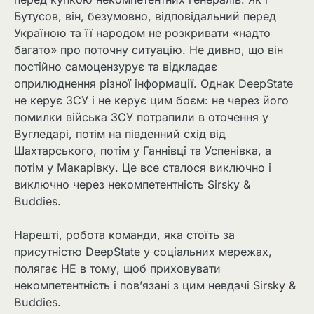
Бутусов, він, безумовно, відповідальний перед
Україною та її народом не розкривати «надто
багато» про поточну ситуацію. Не дивно, що він
постійно самоцензурує та відкладає
оприлюднення різної інформації. Однак DeepState
не керує ЗСУ і не керує цим боєм: не через його
помилки війська ЗСУ потрапили в оточення у
Вугледарі, потім на південний схід від
Шахтарського, потім у Ганнівці та Успенівка, а
потім у Макарівку. Це все сталося виключно і
виключно через некомпетентність Sirsky &
Buddies.
Нарешті, робота команди, яка стоїть за
присутністю DeepState у соціальних мережах,
полягає НЕ в тому, щоб приховувати
некомпетентність і пов’язані з цим невдачі Sirsky &
Buddies.