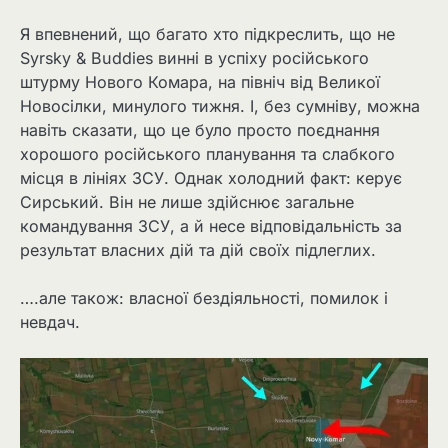
Я впевнений, що багато хто підкреслить, що не
Syrsky & Buddies винні в успіху російського
штурму Нового Комара, на північ від Великої
Новосілки, минулого тижня. І, без сумніву, можна
навіть сказати, що це було просто поєднання
хорошого російського планування та слабкого
місця в лініях ЗСУ. Однак холодний факт: керує
Сирський. Він не лише здійснює загальне
командування ЗСУ, а й несе відповідальність за
результат власних дій та дій своїх підлеглих.
….але також: власної бездіяльності, помилок і
невдач.