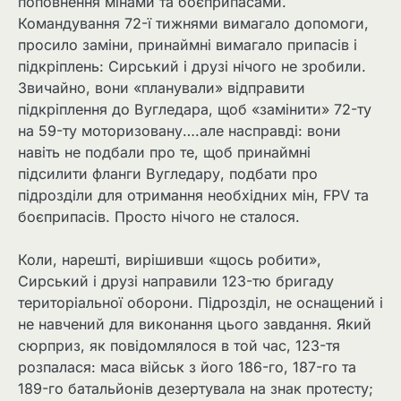
поповнення мінами та боєприпасами.
Командування 72-ї тижнями вимагало допомоги,
просило заміни, принаймні вимагало припасів і
підкріплень: Сирський і друзі нічого не зробили.
Звичайно, вони «планували» відправити
підкріплення до Вугледара, щоб «замінити» 72-ту
на 59-ту моторизовану….але насправді: вони
навіть не подбали про те, щоб принаймні
підсилити фланги Вугледару, подбати про
підрозділи для отримання необхідних мін, FPV та
боєприпасів. Просто нічого не сталося.
Коли, нарешті, вирішивши «щось робити»,
Сирський і друзі направили 123-тю бригаду
територіальної оборони. Підрозділ, не оснащений і
не навчений для виконання цього завдання. Який
сюрприз, як повідомлялося в той час, 123-тя
розпалася: маса військ з його 186-го, 187-го та
189-го батальйонів дезертувала на знак протесту;