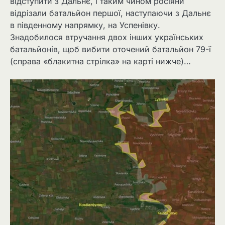
відступити з Дальнє, і таким чином росіяни
відрізали батальйон першої, наступаючи з Дальнє
в південному напрямку, на Успенівку.
Знадобилося втручання двох інших українських
батальйонів, щоб вибити оточений батальйон 79-ї
(справа «блакитна стрілка» на карті нижче)…