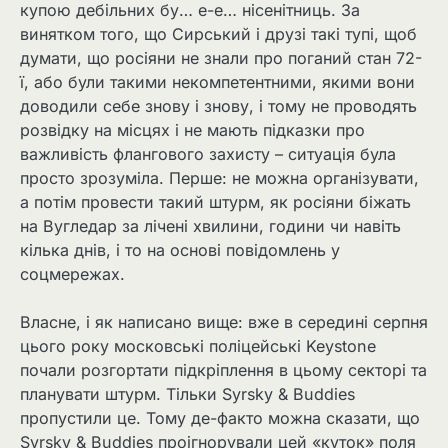
купою дебільних бу… е-е… нісенітниць. За
винятком того, що Сирський і друзі такі тупі, щоб
думати, що росіяни не знали про поганий стан 72-
ї, або були такими некомпетентними, якими вони
доводили себе знову і знову, і тому не проводять
розвідку на місцях і не мають підказки про
важливість флангового захисту – ситуація була
просто зрозуміла. Перше: не можна організувати,
а потім провести такий штурм, як росіяни біжать
на Вугледар за лічені хвилини, години чи навіть
кілька днів, і то на основі повідомлень у
соцмережах.
Власне, і як написано вище: вже в середині серпня
цього року московські поліцейські Keystone
почали розгортати підкріплення в цьому секторі та
планувати штурм. Тільки Syrsky & Buddies
пропустили це. Тому де-факто можна сказати, що
Syrsky & Buddies проігнорували цей «куток» поля