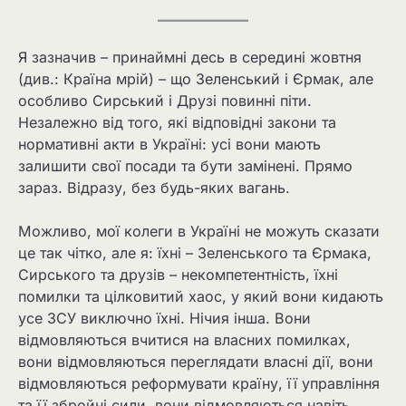
Я зазначив – принаймні десь в середині жовтня
(див.: Країна мрій) – що Зеленський і Єрмак, але
особливо Сирський і Друзі повинні піти.
Незалежно від того, які відповідні закони та
нормативні акти в Україні: усі вони мають
залишити свої посади та бути замінені. Прямо
зараз. Відразу, без будь-яких вагань.
Можливо, мої колеги в Україні не можуть сказати
це так чітко, але я: їхні – Зеленського та Єрмака,
Сирського та друзів – некомпетентність, їхні
помилки та цілковитий хаос, у який вони кидають
усе ЗСУ виключно їхні. Нічия інша. Вони
відмовляються вчитися на власних помилках,
вони відмовляються переглядати власні дії, вони
відмовляються реформувати країну, її управління
та її збройні сили, вони відмовляються навіть