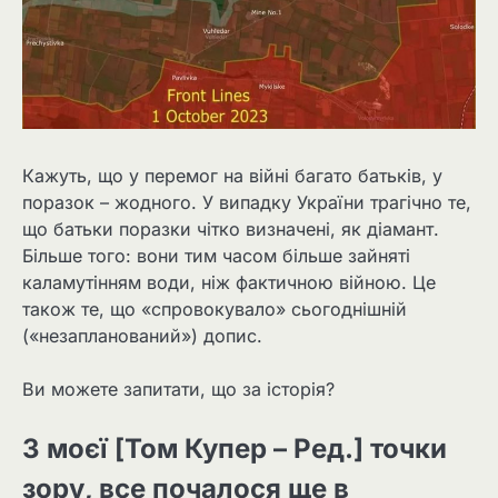
Кажуть, що у перемог на війні багато батьків, у
поразок – жодного. У випадку України трагічно те,
що батьки поразки чітко визначені, як діамант.
Більше того: вони тим часом більше зайняті
каламутінням води, ніж фактичною війною. Це
також те, що «спровокувало» сьогоднішній
(«незапланований») допис.
Ви можете запитати, що за історія?
З моєї [Том Купер – Ред.] точки
зору, все почалося ще в