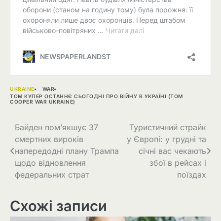
UKRAINE
WAR
ТОМ КУПЕР ОСТАННЄ СЬОГОДНІ ПРО ВІЙНУ В УКРАЇНІ (TOM
COOPER WAR UKRAINE)
Навігація
Байден пом’якшує 37
Туристичний страйк
смертних вироків
у Європі: у грудні та
записів
напередодні плану Трампа
січні вас чекають
щодо відновлення
збої в рейсах і
федеральних страт
поїздах
Схожі записи