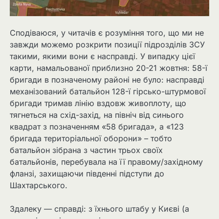
Сподіваюся, у читачів є розуміння того, що ми не
завжди можемо розкрити позиції підрозділів ЗСУ
такими, якими вони є насправді. У випадку цієї
карти, намальованої приблизно 20-21 жовтня: 58-ї
бригади в позначеному районі не було: насправді
механізований батальйон 128-ї гірсько-штурмової
бригади тримав лінію вздовж живоплоту, що
тягнеться на схід-захід, на північ від синього
квадрат з позначенням «58 бригада», а «123
бригада територіальної оборони» – тобто
батальйон зібрана з частин трьох своїх
батальйонів, перебувала на її правому/західному
фланзі, захищаючи південні підступи до
Шахтарського.
Здалеку — справді: з їхнього штабу у Києві (а