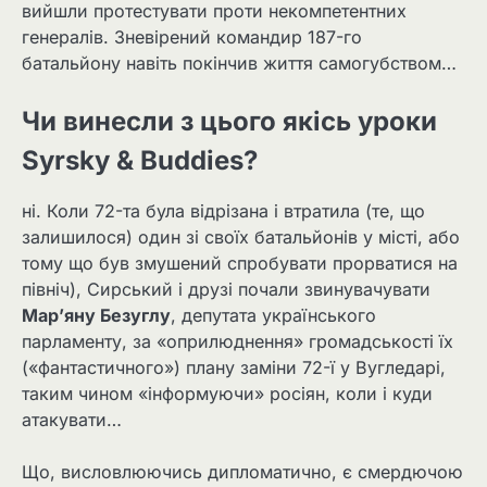
вийшли протестувати проти некомпетентних
генералів. Зневірений командир 187-го
батальйону навіть покінчив життя самогубством…
Чи винесли з цього якісь уроки
Syrsky & Buddies?
ні. Коли 72-та була відрізана і втратила (те, що
залишилося) один зі своїх батальйонів у місті, або
тому що був змушений спробувати прорватися на
північ), Сирський і друзі почали звинувачувати
Мар’яну Безуглу
, депутата українського
парламенту, за «оприлюднення» громадськості їх
(«фантастичного») плану заміни 72-ї у Вугледарі,
таким чином «інформуючи» росіян, коли і куди
атакувати…
Що, висловлюючись дипломатично, є смердючою