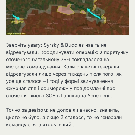
Зверніть увагу: Syrsky & Buddies навіть не
відреагували. Координувати операцію з порятунку
оточеного батальйону 79-ї покладалося на
місцеве командування. Коли славетні генерали
відреагували лише через тиждень після того, як
усе це сталося – і тоді у формі звинувачення
«журналістів і соцмереж» у повідомленні про
оточення військ ЗСУ в Ганнівці та Успенівці…
Точно за девізом: не доповіли вчасно, значить,
цього не було, а якщо й сталося, то не генерали
командують, а хтось інший…