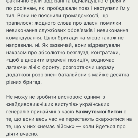
фактично були відрізані та відчайдушно стріляли
по росіянам, які проїжджали повз і наступали їм у
тил. Вони не пояснили громадськості, що
трапилося: жодного слова про власні помилки,
невиконання службових обов’язків і невиконання
командування. Цілої бригади на місце також не
направили. ні. Як зазвичай, вони відреагували
наказом про абсолютно безглузді контратаки,
«щоб відновити втрачені позиції», водночас
латаючи лінію фронту, розгортаючи щоразу
додаткові розрізнені батальйони з майже десятка
різних бригад.
Не можу не зробити висновок: одним із
«найдивовижніших виступів» українських
генералів принаймні з часів
Бахмутської битви
є
те, що вони весь час не перестають скаржитися на
те, що у них «немає військ» — коли йдеться про
діяти вчасно.