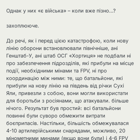
Однак у них «є війська» – коли вже пізно…?
захоплююче.
До речі, як і перед цією катастрофою, коли нову
лінію оборони встановлювали північніше, ані
Генштаб-У, ані штаб ОСГ «Хортиця» не подбали ні
про забезпечення підрозділів, які прибули на місце
події, необхідними мінами та FPV, ні про
координацію між ними: те, що батальйони, які
прибули на нову лінію на південь від річки Сухі
Яли, привезли з собою, вони могли використати
для боротьби з росіянами, що атакували. більше
нічого. Результат був простий: всі батальйони
повинні були суворо обмежити витрати
боєприпасів. Настільки, більшість обмежувалася
4-10 артилерійськими снарядами, можливо, 20
мінометними минами (якщо вони були) і 4-6 FPV