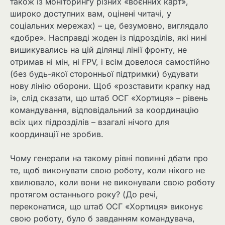
також із моніторингу різних «воєнних карт»,
широко доступних вам, оцінені читачі, у
соціальних мережах) – це, безумовно, виглядало
«добре». Насправді жоден із підрозділів, які нині
вишикувались на цій ділянці лінії фронту, не
отримав ні мін, ні FPV, і всім довелося самостійно
(без будь-якої сторонньої підтримки) будувати
нову лінію оборони. Щоб «розставити крапку над
i», слід сказати, що штаб ОСГ «Хортиця» – рівень
командування, відповідальний за координацію
всіх цих підрозділів – взагалі нічого для
координації не зробив.
Чому генерали на такому рівні повинні дбати про
те, щоб виконувати свою роботу, коли нікого не
хвилювало, коли вони не виконували свою роботу
протягом останнього року? (До речі,
переконатися, що штаб ОСГ «Хортиця» виконує
свою роботу, було б завданням командувача,