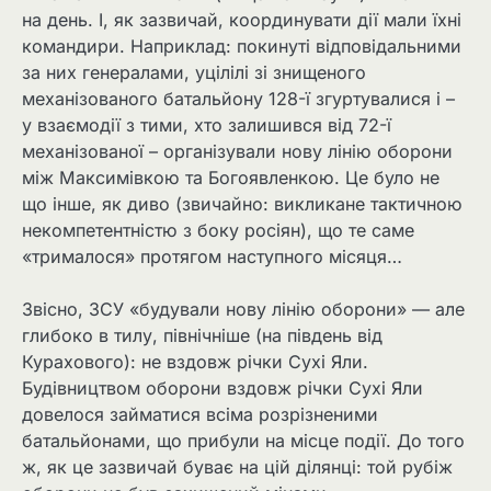
на день. І, як зазвичай, координувати дії мали їхні
командири. Наприклад: покинуті відповідальними
за них генералами, уцілілі зі знищеного
механізованого батальйону 128-ї згуртувалися і –
у взаємодії з тими, хто залишився від 72-ї
механізованої – організували нову лінію оборони
між Максимівкою та Богоявленкою. Це було не
що інше, як диво (звичайно: викликане тактичною
некомпетентністю з боку росіян), що те саме
«трималося» протягом наступного місяця…
Звісно, ​​ЗСУ «будували нову лінію оборони» — але
глибоко в тилу, північніше (на південь від
Курахового): не вздовж річки Сухі Яли.
Будівництвом оборони вздовж річки Сухі Яли
довелося займатися всіма розрізненими
батальйонами, що прибули на місце події. До того
ж, як це зазвичай буває на цій ділянці: той рубіж