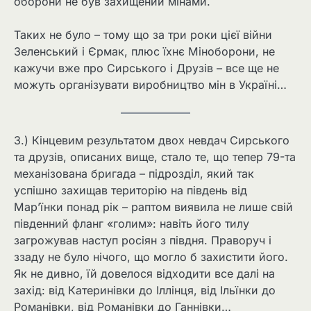
оборони не був захищений мінами.
Таких не було – тому що за три роки цієї війни
Зеленський і Єрмак, плюс їхнє Міноборони, не
кажучи вже про Сирського і Друзів – все ще не
можуть організувати виробництво мін в Україні…
3.) Кінцевим результатом двох невдач Сирського
та друзів, описаних вище, стало те, що тепер 79-та
механізована бригада – підрозділ, який так
успішно захищав територію на південь від
Мар’їнки понад рік – раптом виявила не лише свій
південний фланг «голим»: навіть його тилу
загрожував наступ росіян з півдня. Праворуч і
ззаду не було нічого, що могло б захистити його.
Як не дивно, їй довелося відходити все далі на
захід: від Катеринівки до Іллінця, від Ільїнки до
Романівки, від Романівки до Ганнівки…